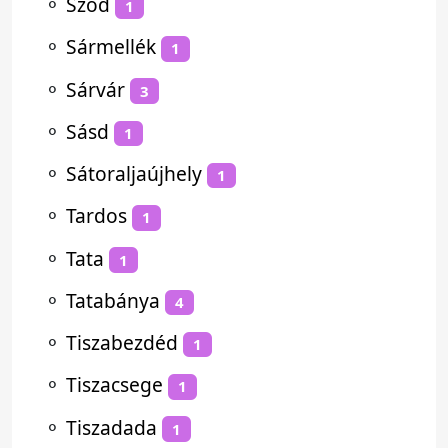
⚬
Sződ
1
⚬
Sármellék
1
⚬
Sárvár
3
⚬
Sásd
1
⚬
Sátoraljaújhely
1
⚬
Tardos
1
⚬
Tata
1
⚬
Tatabánya
4
⚬
Tiszabezdéd
1
⚬
Tiszacsege
1
⚬
Tiszadada
1