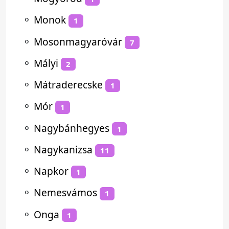
⚬
Monok
1
⚬
Mosonmagyaróvár
7
⚬
Mályi
2
⚬
Mátraderecske
1
⚬
Mór
1
⚬
Nagybánhegyes
1
⚬
Nagykanizsa
11
⚬
Napkor
1
⚬
Nemesvámos
1
⚬
Onga
1