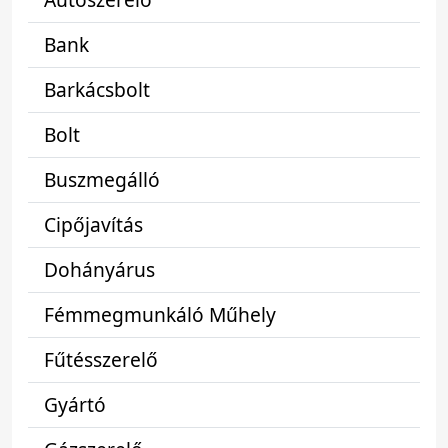
Bank
Barkácsbolt
Bolt
Buszmegálló
Cipőjavítás
Dohányárus
Fémmegmunkáló Műhely
Fűtésszerelő
Gyártó