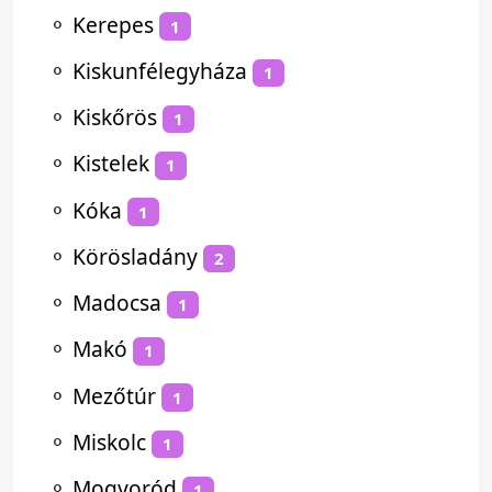
⚬
Kerepes
1
⚬
Kiskunfélegyháza
1
⚬
Kiskőrös
1
⚬
Kistelek
1
⚬
Kóka
1
⚬
Körösladány
2
⚬
Madocsa
1
⚬
Makó
1
⚬
Mezőtúr
1
⚬
Miskolc
1
⚬
Mogyoród
1