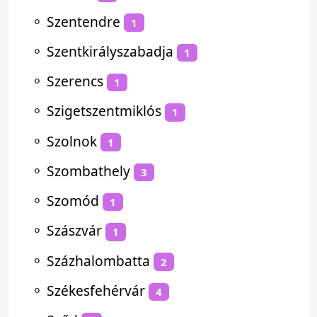
⚬
Szentendre
1
⚬
Szentkirályszabadja
1
⚬
Szerencs
1
⚬
Szigetszentmiklós
1
⚬
Szolnok
1
⚬
Szombathely
3
⚬
Szomód
1
⚬
Szászvár
1
⚬
Százhalombatta
2
⚬
Székesfehérvár
4