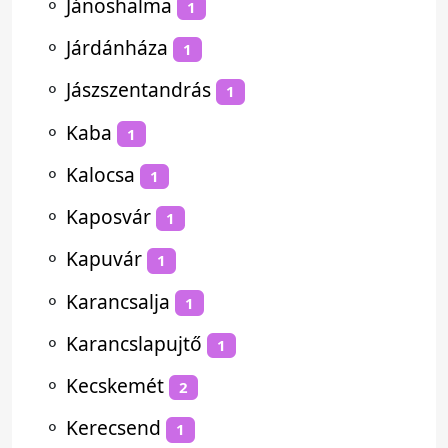
⚬
Jánoshalma
1
⚬
Járdánháza
1
⚬
Jászszentandrás
1
⚬
Kaba
1
⚬
Kalocsa
1
⚬
Kaposvár
1
⚬
Kapuvár
1
⚬
Karancsalja
1
⚬
Karancslapujtő
1
⚬
Kecskemét
2
⚬
Kerecsend
1