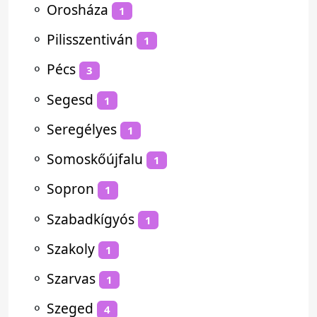
⚬
Orosháza
1
⚬
Pilisszentiván
1
⚬
Pécs
3
⚬
Segesd
1
⚬
Seregélyes
1
⚬
Somoskőújfalu
1
⚬
Sopron
1
⚬
Szabadkígyós
1
⚬
Szakoly
1
⚬
Szarvas
1
⚬
Szeged
4