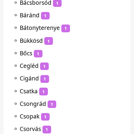
⚬
Bácsborsód
1
⚬
Báránd
1
⚬
Bátonyterenye
1
⚬
Bükkösd
1
⚬
Bőcs
1
⚬
Cegléd
1
⚬
Cigánd
1
⚬
Csatka
1
⚬
Csongrád
1
⚬
Csopak
1
⚬
Csorvás
1