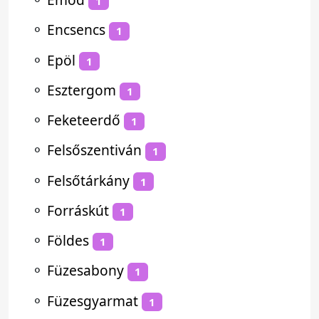
1
⚬
Encsencs
1
⚬
Epöl
1
⚬
Esztergom
1
⚬
Feketeerdő
1
⚬
Felsőszentiván
1
⚬
Felsőtárkány
1
⚬
Forráskút
1
⚬
Földes
1
⚬
Füzesabony
1
⚬
Füzesgyarmat
1