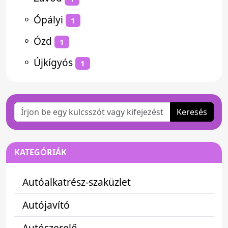
⚬
Ópályi
1
⚬
Ózd
1
⚬
Újkígyós
1
Keresés
KATEGÓRIÁK
Autóalkatrész-szaküzlet
Autójavító
Autószerelő