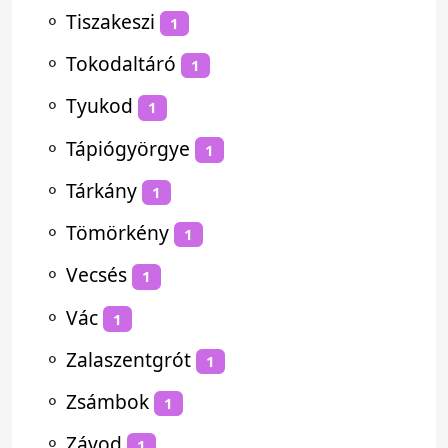
⚬
Tiszakeszi
1
⚬
Tokodaltáró
1
⚬
Tyukod
1
⚬
Tápiógyörgye
1
⚬
Tárkány
1
⚬
Tömörkény
1
⚬
Vecsés
1
⚬
Vác
1
⚬
Zalaszentgrót
1
⚬
Zsámbok
1
⚬
Závod
1