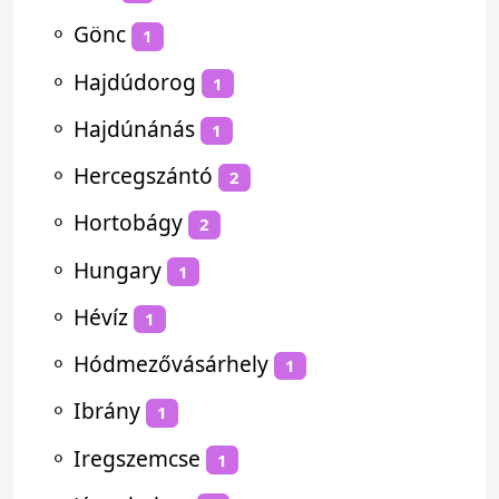
⚬
Gönc
1
⚬
Hajdúdorog
1
⚬
Hajdúnánás
1
⚬
Hercegszántó
2
⚬
Hortobágy
2
⚬
Hungary
1
⚬
Hévíz
1
⚬
Hódmezővásárhely
1
⚬
Ibrány
1
⚬
Iregszemcse
1