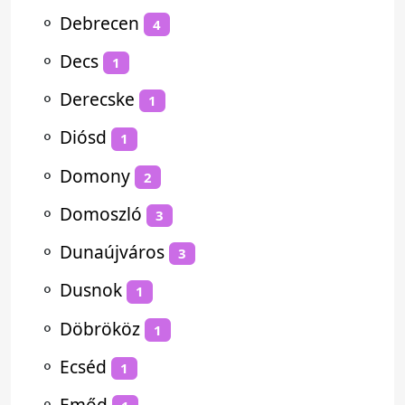
⚬
Debrecen
4
⚬
Decs
1
⚬
Derecske
1
⚬
Diósd
1
⚬
Domony
2
⚬
Domoszló
3
⚬
Dunaújváros
3
⚬
Dusnok
1
⚬
Döbrököz
1
⚬
Ecséd
1
⚬
Emőd