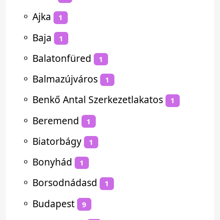
⚬
Ajka
1
⚬
Baja
1
⚬
Balatonfüred
1
⚬
Balmazújváros
1
⚬
Benkő Antal Szerkezetlakatos
1
⚬
Beremend
1
⚬
Biatorbágy
1
⚬
Bonyhád
1
⚬
Borsodnádasd
1
⚬
Budapest
9