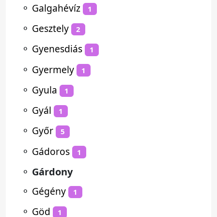
⚬
Galgahévíz
1
⚬
Gesztely
2
⚬
Gyenesdiás
1
⚬
Gyermely
1
⚬
Gyula
1
⚬
Gyál
1
⚬
Győr
5
⚬
Gádoros
1
⚬
Gárdony
⚬
Gégény
1
⚬
Göd
1