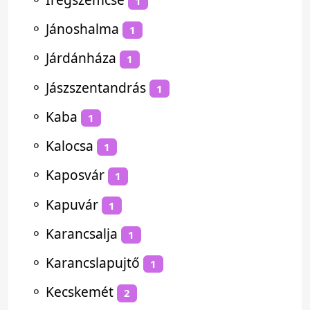
1
⚬
Jánoshalma
1
⚬
Járdánháza
1
⚬
Jászszentandrás
1
⚬
Kaba
1
⚬
Kalocsa
1
⚬
Kaposvár
1
⚬
Kapuvár
1
⚬
Karancsalja
1
⚬
Karancslapujtő
1
⚬
Kecskemét
2