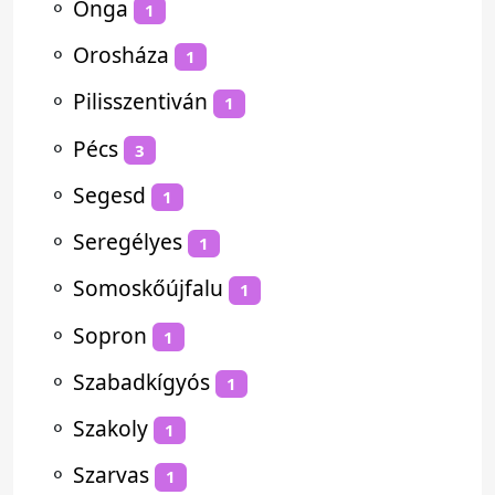
⚬
Onga
1
⚬
Orosháza
1
⚬
Pilisszentiván
1
⚬
Pécs
3
⚬
Segesd
1
⚬
Seregélyes
1
⚬
Somoskőújfalu
1
⚬
Sopron
1
⚬
Szabadkígyós
1
⚬
Szakoly
1
⚬
Szarvas
1