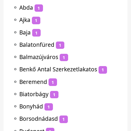
⚬
Abda
1
⚬
Ajka
1
⚬
Baja
1
⚬
Balatonfüred
1
⚬
Balmazújváros
1
⚬
Benkő Antal Szerkezetlakatos
1
⚬
Beremend
1
⚬
Biatorbágy
1
⚬
Bonyhád
1
⚬
Borsodnádasd
1