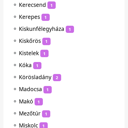
⚬
Kerecsend
1
⚬
Kerepes
1
⚬
Kiskunfélegyháza
1
⚬
Kiskőrös
1
⚬
Kistelek
1
⚬
Kóka
1
⚬
Körösladány
2
⚬
Madocsa
1
⚬
Makó
1
⚬
Mezőtúr
1
⚬
Miskolc
1