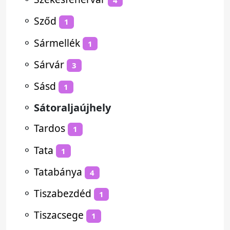
4
⚬
Sződ
1
⚬
Sármellék
1
⚬
Sárvár
3
⚬
Sásd
1
⚬
Sátoraljaújhely
⚬
Tardos
1
⚬
Tata
1
⚬
Tatabánya
4
⚬
Tiszabezdéd
1
⚬
Tiszacsege
1