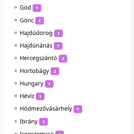
⚬
Göd
1
⚬
Gönc
1
⚬
Hajdúdorog
1
⚬
Hajdúnánás
1
⚬
Hercegszántó
2
⚬
Hortobágy
2
⚬
Hungary
1
⚬
Hévíz
1
⚬
Hódmezővásárhely
1
⚬
Ibrány
1
⚬
Iregszemcse