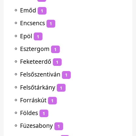
⚬
Emőd
1
⚬
Encsencs
1
⚬
Epöl
1
⚬
Esztergom
1
⚬
Feketeerdő
1
⚬
Felsőszentiván
1
⚬
Felsőtárkány
1
⚬
Forráskút
1
⚬
Földes
1
⚬
Füzesabony
1