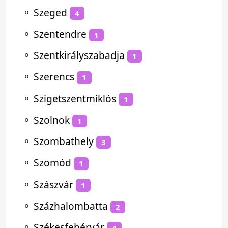
⚬
Szeged
4
⚬
Szentendre
1
⚬
Szentkirályszabadja
1
⚬
Szerencs
1
⚬
Szigetszentmiklós
1
⚬
Szolnok
1
⚬
Szombathely
3
⚬
Szomód
1
⚬
Szászvár
1
⚬
Százhalombatta
2
⚬
Székesfehérvár