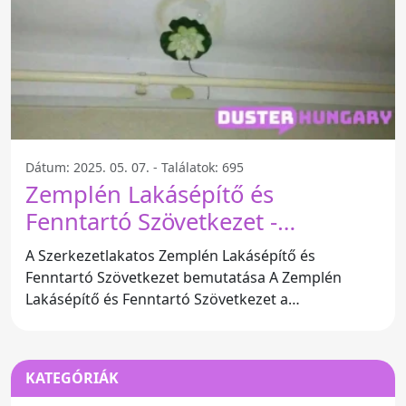
Dátum: 2025. 05. 07. - Találatok: 695
Zemplén Lakásépítő és
Fenntartó Szövetkezet -
Sátoraljaújhely
A Szerkezetlakatos Zemplén Lakásépítő és
Fenntartó Szövetkezet bemutatása A Zemplén
Lakásépítő és Fenntartó Szövetkezet a
sátoraljaújhelyi város szívében
KATEGÓRIÁK