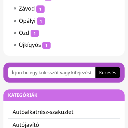
⚬
Závod
1
⚬
Ópályi
1
⚬
Ózd
1
⚬
Újkígyós
1
Keresés
KATEGÓRIÁK
Autóalkatrész-szaküzlet
Autójavító