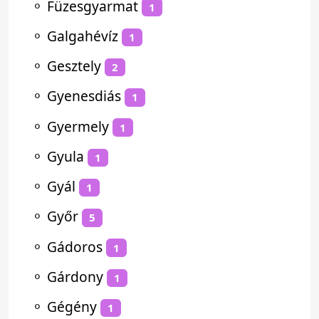
⚬
Füzesgyarmat
1
⚬
Galgahévíz
1
⚬
Gesztely
2
⚬
Gyenesdiás
1
⚬
Gyermely
1
⚬
Gyula
1
⚬
Gyál
1
⚬
Győr
5
⚬
Gádoros
1
⚬
Gárdony
1
⚬
Gégény
1