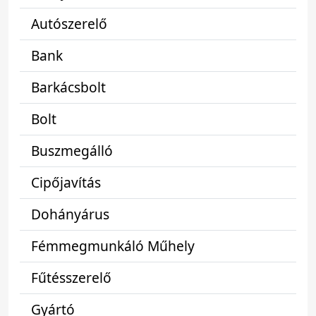
Autószerelő
Bank
Barkácsbolt
Bolt
Buszmegálló
Cipőjavítás
Dohányárus
Fémmegmunkáló Műhely
Fűtésszerelő
Gyártó