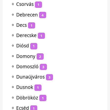
⚬
Csorvás
1
⚬
Debrecen
4
⚬
Decs
1
⚬
Derecske
1
⚬
Diósd
1
⚬
Domony
2
⚬
Domoszló
3
⚬
Dunaújváros
3
⚬
Dusnok
1
⚬
Döbrököz
1
⚬
Ecséd
1