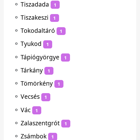
⚬
Tiszadada
1
⚬
Tiszakeszi
1
⚬
Tokodaltáró
1
⚬
Tyukod
1
⚬
Tápiógyörgye
1
⚬
Tárkány
1
⚬
Tömörkény
1
⚬
Vecsés
1
⚬
Vác
1
⚬
Zalaszentgrót
1
⚬
Zsámbok
1