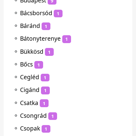
⚬
Budapest
9
⚬
Bácsborsód
1
⚬
Báránd
1
⚬
Bátonyterenye
1
⚬
Bükkösd
1
⚬
Bőcs
1
⚬
Cegléd
1
⚬
Cigánd
1
⚬
Csatka
1
⚬
Csongrád
1
⚬
Csopak
1