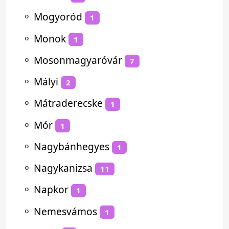
⚬
Mogyoród
1
⚬
Monok
1
⚬
Mosonmagyaróvár
7
⚬
Mályi
2
⚬
Mátraderecske
1
⚬
Mór
1
⚬
Nagybánhegyes
1
⚬
Nagykanizsa
11
⚬
Napkor
1
⚬
Nemesvámos
1