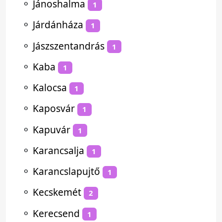
⚬
Jánoshalma
1
⚬
Járdánháza
1
⚬
Jászszentandrás
1
⚬
Kaba
1
⚬
Kalocsa
1
⚬
Kaposvár
1
⚬
Kapuvár
1
⚬
Karancsalja
1
⚬
Karancslapujtő
1
⚬
Kecskemét
2
⚬
Kerecsend
1