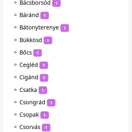
⚬
Bácsborsód
1
⚬
Báránd
1
⚬
Bátonyterenye
1
⚬
Bükkösd
1
⚬
Bőcs
1
⚬
Cegléd
1
⚬
Cigánd
1
⚬
Csatka
1
⚬
Csongrád
1
⚬
Csopak
1
⚬
Csorvás
1