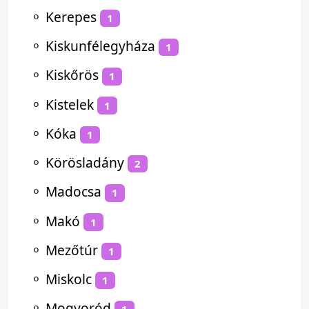
⚬
Kerepes
1
⚬
Kiskunfélegyháza
1
⚬
Kiskőrös
1
⚬
Kistelek
1
⚬
Kóka
1
⚬
Körösladány
2
⚬
Madocsa
1
⚬
Makó
1
⚬
Mezőtúr
1
⚬
Miskolc
1
⚬
Mogyoród