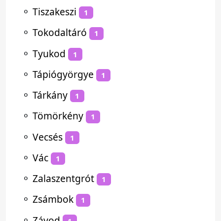
⚬
Tiszakeszi
1
⚬
Tokodaltáró
1
⚬
Tyukod
1
⚬
Tápiógyörgye
1
⚬
Tárkány
1
⚬
Tömörkény
1
⚬
Vecsés
1
⚬
Vác
1
⚬
Zalaszentgrót
1
⚬
Zsámbok
1
⚬
Závod
1