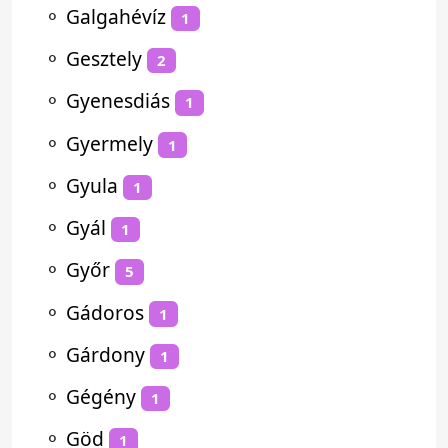
⚬
Galgahévíz
1
⚬
Gesztely
2
⚬
Gyenesdiás
1
⚬
Gyermely
1
⚬
Gyula
1
⚬
Gyál
1
⚬
Győr
5
⚬
Gádoros
1
⚬
Gárdony
1
⚬
Gégény
1
⚬
Göd
1