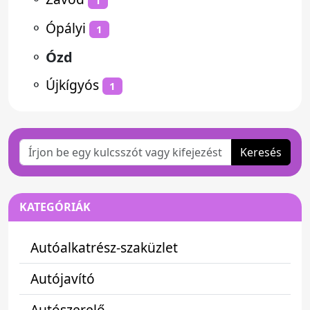
⚬
Ópályi
1
⚬
Ózd
⚬
Újkígyós
1
Keresés
KATEGÓRIÁK
Autóalkatrész-szaküzlet
Autójavító
Autószerelő