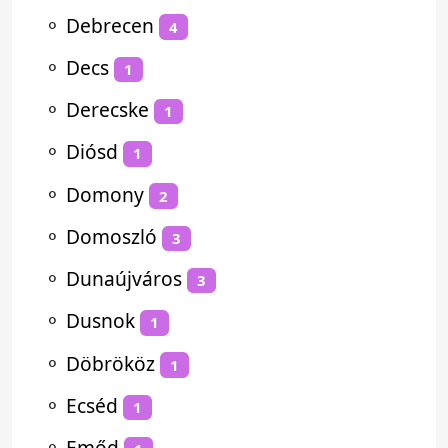
⚬
Debrecen
4
⚬
Decs
1
⚬
Derecske
1
⚬
Diósd
1
⚬
Domony
2
⚬
Domoszló
3
⚬
Dunaújváros
3
⚬
Dusnok
1
⚬
Döbrököz
1
⚬
Ecséd
1
⚬
Emőd