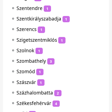
⚬
Szentendre
1
⚬
Szentkirályszabadja
1
⚬
Szerencs
1
⚬
Szigetszentmiklós
1
⚬
Szolnok
1
⚬
Szombathely
3
⚬
Szomód
1
⚬
Szászvár
1
⚬
Százhalombatta
2
⚬
Székesfehérvár
4