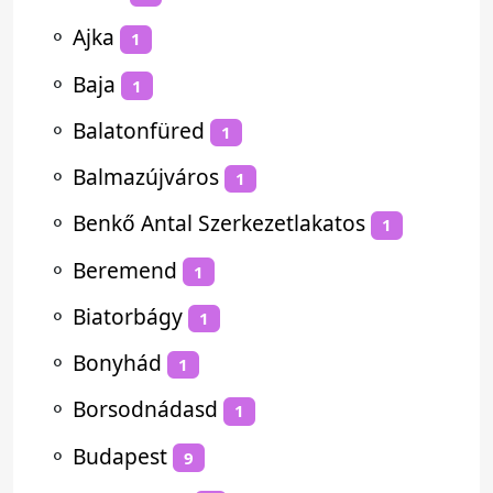
⚬
Ajka
1
⚬
Baja
1
⚬
Balatonfüred
1
⚬
Balmazújváros
1
⚬
Benkő Antal Szerkezetlakatos
1
⚬
Beremend
1
⚬
Biatorbágy
1
⚬
Bonyhád
1
⚬
Borsodnádasd
1
⚬
Budapest
9