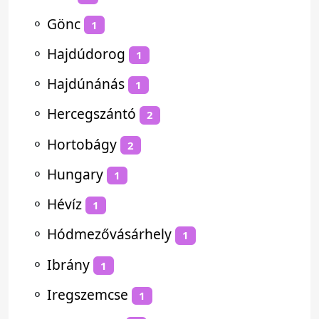
⚬
Gönc
1
⚬
Hajdúdorog
1
⚬
Hajdúnánás
1
⚬
Hercegszántó
2
⚬
Hortobágy
2
⚬
Hungary
1
⚬
Hévíz
1
⚬
Hódmezővásárhely
1
⚬
Ibrány
1
⚬
Iregszemcse
1