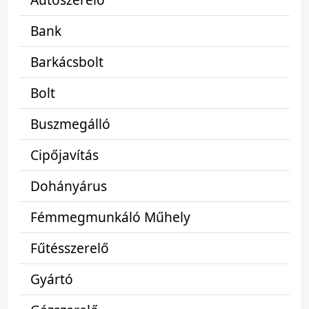
Bank
Barkácsbolt
Bolt
Buszmegálló
Cipőjavítás
Dohányárus
Fémmegmunkáló Műhely
Fűtésszerelő
Gyártó