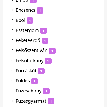
1
⚬
Encsencs
1
⚬
Epöl
1
⚬
Esztergom
1
⚬
Feketeerdő
1
⚬
Felsőszentiván
1
⚬
Felsőtárkány
1
⚬
Forráskút
1
⚬
Földes
1
⚬
Füzesabony
1
⚬
Füzesgyarmat
1