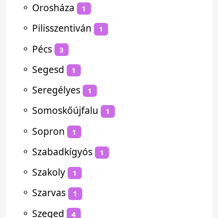
⚬
Orosháza
1
⚬
Pilisszentiván
1
⚬
Pécs
3
⚬
Segesd
1
⚬
Seregélyes
1
⚬
Somoskőújfalu
1
⚬
Sopron
1
⚬
Szabadkígyós
1
⚬
Szakoly
1
⚬
Szarvas
1
⚬
Szeged
4