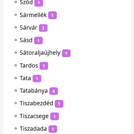
⚬
Sződ
1
⚬
Sármellék
1
⚬
Sárvár
3
⚬
Sásd
1
⚬
Sátoraljaújhely
1
⚬
Tardos
1
⚬
Tata
1
⚬
Tatabánya
4
⚬
Tiszabezdéd
1
⚬
Tiszacsege
1
⚬
Tiszadada
1