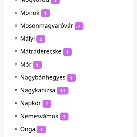
1
⚬
Monok
1
⚬
Mosonmagyaróvár
7
⚬
Mályi
2
⚬
Mátraderecske
1
⚬
Mór
1
⚬
Nagybánhegyes
1
⚬
Nagykanizsa
11
⚬
Napkor
1
⚬
Nemesvámos
1
⚬
Onga
1