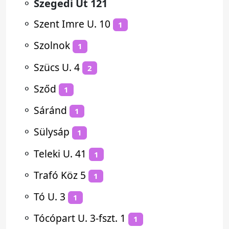
⚬
Szegedi Út 121
⚬
Szent Imre U. 10
1
⚬
Szolnok
1
⚬
Szücs U. 4
2
⚬
Sződ
1
⚬
Sáránd
1
⚬
Sülysáp
1
⚬
Teleki U. 41
1
⚬
Trafó Köz 5
1
⚬
Tó U. 3
1
⚬
Tócópart U. 3-fszt. 1
1