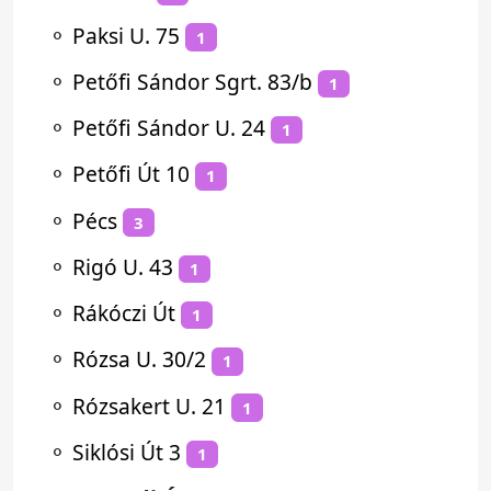
⚬
Paksi U. 75
1
⚬
Petőfi Sándor Sgrt. 83/b
1
⚬
Petőfi Sándor U. 24
1
⚬
Petőfi Út 10
1
⚬
Pécs
3
⚬
Rigó U. 43
1
⚬
Rákóczi Út
1
⚬
Rózsa U. 30/2
1
⚬
Rózsakert U. 21
1
⚬
Siklósi Út 3
1