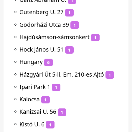
1
⚬
Gutenberg U. 27
1
⚬
Gödörházi Utca 39
1
⚬
Hajdúsámson-sámsonkert
1
⚬
Hock János U. 51
1
⚬
Hungary
6
⚬
Házgyári Út 5-ii. Em. 210-es Ajtó
1
⚬
Ipari Park 1
1
⚬
Kalocsa
1
⚬
Kanizsai U. 56
1
⚬
Kistó U. 6
1