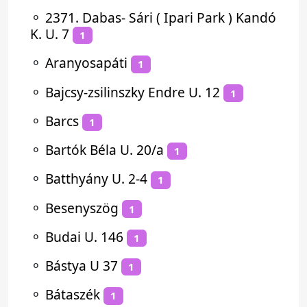
⚬
2371. Dabas- Sári ( Ipari Park ) Kandó
K. U. 7
1
⚬
Aranyosapáti
1
⚬
Bajcsy-zsilinszky Endre U. 12
1
⚬
Barcs
1
⚬
Bartók Béla U. 20/a
1
⚬
Batthyány U. 2-4
1
⚬
Besenyszög
1
⚬
Budai U. 146
1
⚬
Bástya U 37
1
⚬
Bátaszék
1