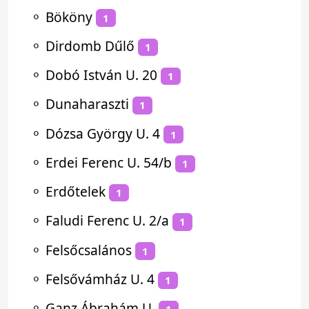
⚬
Bököny
1
⚬
Dirdomb Dűlő
1
⚬
Dobó István U. 20
1
⚬
Dunaharaszti
1
⚬
Dózsa György U. 4
1
⚬
Erdei Ferenc U. 54/b
1
⚬
Erdőtelek
1
⚬
Faludi Ferenc U. 2/a
1
⚬
Felsőcsalános
1
⚬
Felsővámház U. 4
1
⚬
Ganz Ábrahám U.