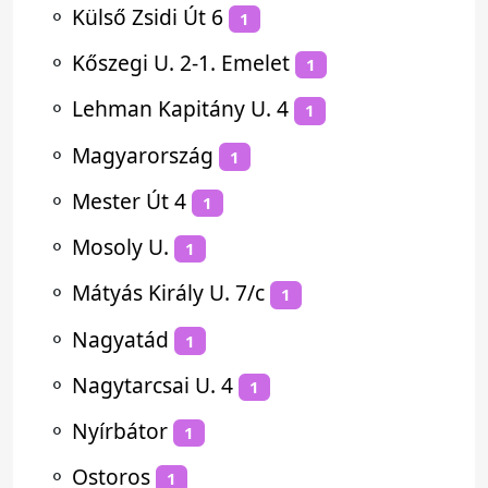
⚬
Külső Zsidi Út 6
1
⚬
Kőszegi U. 2-1. Emelet
1
⚬
Lehman Kapitány U. 4
1
⚬
Magyarország
1
⚬
Mester Út 4
1
⚬
Mosoly U.
1
⚬
Mátyás Király U. 7/c
1
⚬
Nagyatád
1
⚬
Nagytarcsai U. 4
1
⚬
Nyírbátor
1
⚬
Ostoros
1