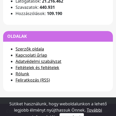
Látogatások:
21.216.462
Szavazatok:
440.931
Hozzászólások:
109.190
OLDALAK
Szerzők oldala
Kapcsolati űrlap
Adatvédelmi szabályzat
Feltételek és feltételek
Rólunk
Feliratkozás (RSS)
Sütiket használunk, hogy weboldalunkon a lehető
legjobb élményt nyújthassuk Önnek.
További
Copyright (c) 2026 - www.dusterhungary.hu - Minden