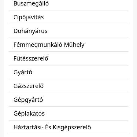
Buszmegálló
Cipőjavítás
Dohányárus
Fémmegmunkáló Műhely
Fűtésszerelő
Gyártó
Gázszerelő
Gépgyártó
Géplakatos
Háztartási- És Kisgépszerelő