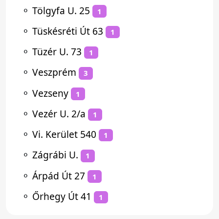
⚬
Tölgyfa U. 25
1
⚬
Tüskésréti Út 63
1
⚬
Tüzér U. 73
1
⚬
Veszprém
3
⚬
Vezseny
1
⚬
Vezér U. 2/a
1
⚬
Vi. Kerület 540
1
⚬
Zágrábi U.
1
⚬
Árpád Út 27
1
⚬
Őrhegy Út 41
1