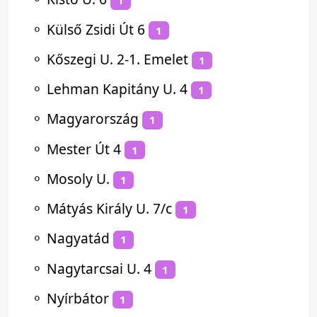
1
⚬
Külső Zsidi Út 6
1
⚬
Kőszegi U. 2-1. Emelet
1
⚬
Lehman Kapitány U. 4
1
⚬
Magyarország
1
⚬
Mester Út 4
1
⚬
Mosoly U.
1
⚬
Mátyás Király U. 7/c
1
⚬
Nagyatád
1
⚬
Nagytarcsai U. 4
1
⚬
Nyírbátor
1