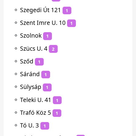
⚬
Szegedi Út 121
1
⚬
Szent Imre U. 10
1
⚬
Szolnok
1
⚬
Szücs U. 4
2
⚬
Sződ
1
⚬
Sáránd
1
⚬
Sülysáp
1
⚬
Teleki U. 41
1
⚬
Trafó Köz 5
1
⚬
Tó U. 3
1