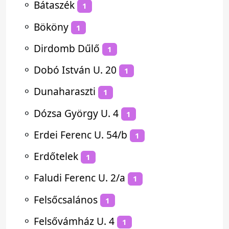
⚬
Bátaszék
1
⚬
Bököny
1
⚬
Dirdomb Dűlő
1
⚬
Dobó István U. 20
1
⚬
Dunaharaszti
1
⚬
Dózsa György U. 4
1
⚬
Erdei Ferenc U. 54/b
1
⚬
Erdőtelek
1
⚬
Faludi Ferenc U. 2/a
1
⚬
Felsőcsalános
1
⚬
Felsővámház U. 4
1