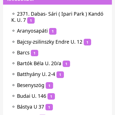
⚬
2371. Dabas- Sári ( Ipari Park ) Kandó
K. U. 7
1
⚬
Aranyosapáti
1
⚬
Bajcsy-zsilinszky Endre U. 12
1
⚬
Barcs
1
⚬
Bartók Béla U. 20/a
1
⚬
Batthyány U. 2-4
1
⚬
Besenyszög
1
⚬
Budai U. 146
1
⚬
Bástya U 37
1