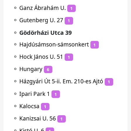
⚬
Ganz Ábrahám U.
1
⚬
Gutenberg U. 27
1
⚬
Gödörházi Utca 39
⚬
Hajdúsámson-sámsonkert
1
⚬
Hock János U. 51
1
⚬
Hungary
6
⚬
Házgyári Út 5-ii. Em. 210-es Ajtó
1
⚬
Ipari Park 1
1
⚬
Kalocsa
1
⚬
Kanizsai U. 56
1
⚬
Kistó U. 6