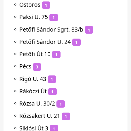
⚬
Ostoros
1
⚬
Paksi U. 75
1
⚬
Petőfi Sándor Sgrt. 83/b
1
⚬
Petőfi Sándor U. 24
1
⚬
Petőfi Út 10
1
⚬
Pécs
3
⚬
Rigó U. 43
1
⚬
Rákóczi Út
1
⚬
Rózsa U. 30/2
1
⚬
Rózsakert U. 21
1
⚬
Siklósi Út 3
1