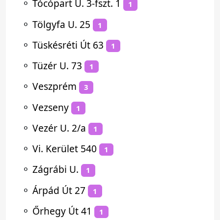
⚬
Tócópart U. 3-fszt. 1
1
⚬
Tölgyfa U. 25
1
⚬
Tüskésréti Út 63
1
⚬
Tüzér U. 73
1
⚬
Veszprém
3
⚬
Vezseny
1
⚬
Vezér U. 2/a
1
⚬
Vi. Kerület 540
1
⚬
Zágrábi U.
1
⚬
Árpád Út 27
1
⚬
Őrhegy Út 41
1