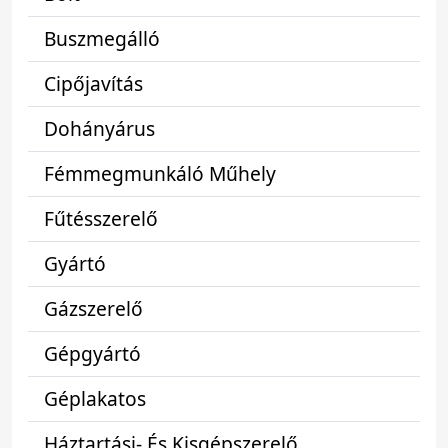
Buszmegálló
Cipőjavítás
Dohányárus
Fémmegmunkáló Műhely
Fűtésszerelő
Gyártó
Gázszerelő
Gépgyártó
Géplakatos
Háztartási- És Kisgépszerelő