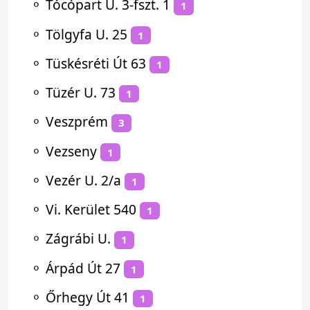
⚬
Tócópart U. 3-fszt. 1
1
⚬
Tölgyfa U. 25
1
⚬
Tüskésréti Út 63
1
⚬
Tüzér U. 73
1
⚬
Veszprém
3
⚬
Vezseny
1
⚬
Vezér U. 2/a
1
⚬
Vi. Kerület 540
1
⚬
Zágrábi U.
1
⚬
Árpád Út 27
1
⚬
Őrhegy Út 41
1