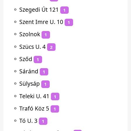
⚬
Szegedi Út 121
1
⚬
Szent Imre U. 10
1
⚬
Szolnok
1
⚬
Szücs U. 4
2
⚬
Sződ
1
⚬
Sáránd
1
⚬
Sülysáp
1
⚬
Teleki U. 41
1
⚬
Trafó Köz 5
1
⚬
Tó U. 3
1