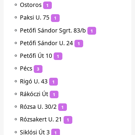
⚬
Ostoros
1
⚬
Paksi U. 75
1
⚬
Petőfi Sándor Sgrt. 83/b
1
⚬
Petőfi Sándor U. 24
1
⚬
Petőfi Út 10
1
⚬
Pécs
3
⚬
Rigó U. 43
1
⚬
Rákóczi Út
1
⚬
Rózsa U. 30/2
1
⚬
Rózsakert U. 21
1
⚬
Siklósi Út 3
1