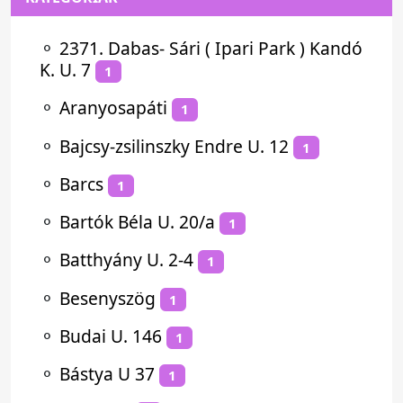
⚬
2371. Dabas- Sári ( Ipari Park ) Kandó
K. U. 7
1
⚬
Aranyosapáti
1
⚬
Bajcsy-zsilinszky Endre U. 12
1
⚬
Barcs
1
⚬
Bartók Béla U. 20/a
1
⚬
Batthyány U. 2-4
1
⚬
Besenyszög
1
⚬
Budai U. 146
1
⚬
Bástya U 37
1