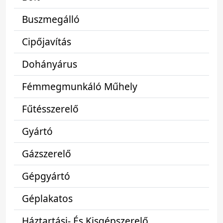
Buszmegálló
Cipőjavítás
Dohányárus
Fémmegmunkáló Műhely
Fűtésszerelő
Gyártó
Gázszerelő
Gépgyártó
Géplakatos
Háztartási- És Kisgépszerelő