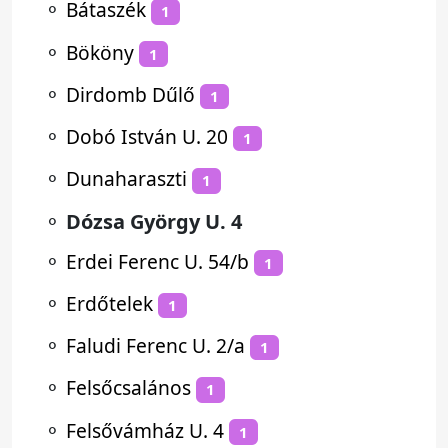
⚬
Bátaszék
1
⚬
Bököny
1
⚬
Dirdomb Dűlő
1
⚬
Dobó István U. 20
1
⚬
Dunaharaszti
1
⚬
Dózsa György U. 4
⚬
Erdei Ferenc U. 54/b
1
⚬
Erdőtelek
1
⚬
Faludi Ferenc U. 2/a
1
⚬
Felsőcsalános
1
⚬
Felsővámház U. 4
1