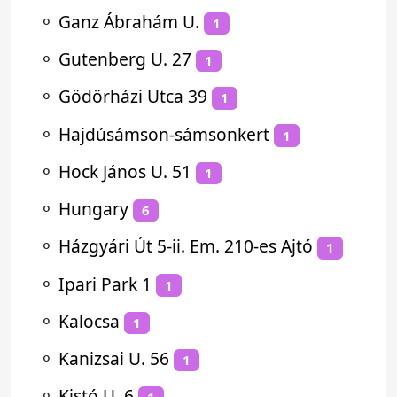
⚬
Ganz Ábrahám U.
1
⚬
Gutenberg U. 27
1
⚬
Gödörházi Utca 39
1
⚬
Hajdúsámson-sámsonkert
1
⚬
Hock János U. 51
1
⚬
Hungary
6
⚬
Házgyári Út 5-ii. Em. 210-es Ajtó
1
⚬
Ipari Park 1
1
⚬
Kalocsa
1
⚬
Kanizsai U. 56
1
⚬
Kistó U. 6