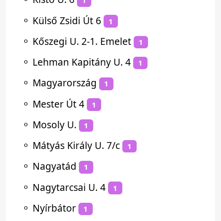
1
⚬
Külső Zsidi Út 6
1
⚬
Kőszegi U. 2-1. Emelet
1
⚬
Lehman Kapitány U. 4
1
⚬
Magyarország
1
⚬
Mester Út 4
1
⚬
Mosoly U.
1
⚬
Mátyás Király U. 7/c
1
⚬
Nagyatád
1
⚬
Nagytarcsai U. 4
1
⚬
Nyírbátor
1