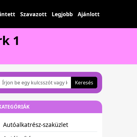
intett
Szavazott
Legjobb
Ajánlott
rk 1
Keresés
KATEGÓRIÁK
Autóalkatrész-szaküzlet