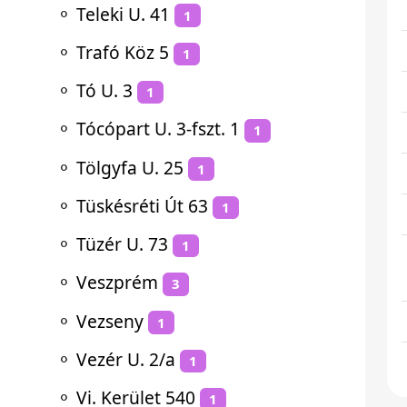
⚬
Teleki U. 41
1
⚬
Trafó Köz 5
1
⚬
Tó U. 3
1
⚬
Tócópart U. 3-fszt. 1
1
⚬
Tölgyfa U. 25
1
⚬
Tüskésréti Út 63
1
⚬
Tüzér U. 73
1
⚬
Veszprém
3
⚬
Vezseny
1
⚬
Vezér U. 2/a
1
⚬
Vi. Kerület 540
1