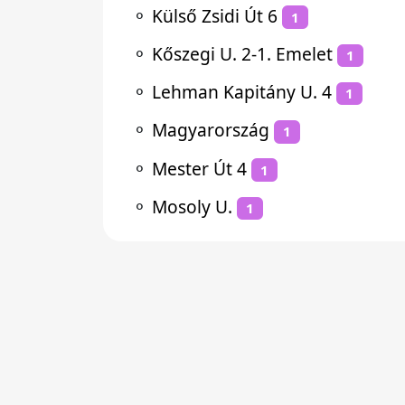
⚬
Külső Zsidi Út 6
1
⚬
Kőszegi U. 2-1. Emelet
1
⚬
Lehman Kapitány U. 4
1
⚬
Magyarország
1
⚬
Mester Út 4
1
⚬
Mosoly U.
1