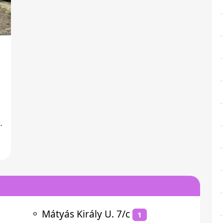
⚬
Mátyás Király U. 7/c
1