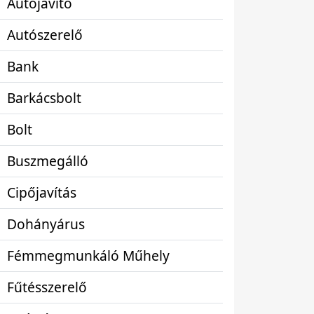
Autójavító
Autószerelő
Bank
Barkácsbolt
Bolt
Buszmegálló
Cipőjavítás
Dohányárus
Fémmegmunkáló Műhely
Fűtésszerelő