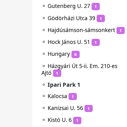
⚬
Gutenberg U. 27
1
⚬
Gödörházi Utca 39
1
⚬
Hajdúsámson-sámsonkert
1
⚬
Hock János U. 51
1
⚬
Hungary
6
⚬
Házgyári Út 5-ii. Em. 210-es
Ajtó
1
⚬
Ipari Park 1
⚬
Kalocsa
1
⚬
Kanizsai U. 56
1
⚬
Kistó U. 6
1