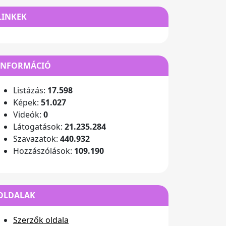
LINKEK
INFORMÁCIÓ
Listázás:
17.598
Képek:
51.027
Videók:
0
Látogatások:
21.235.284
Szavazatok:
440.932
Hozzászólások:
109.190
OLDALAK
Szerzők oldala