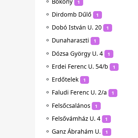
⚬
Bököny
1
⚬
Dirdomb Dűlő
1
⚬
Dobó István U. 20
1
⚬
Dunaharaszti
1
⚬
Dózsa György U. 4
1
⚬
Erdei Ferenc U. 54/b
1
⚬
Erdőtelek
1
⚬
Faludi Ferenc U. 2/a
1
⚬
Felsőcsalános
1
⚬
Felsővámház U. 4
1
⚬
Ganz Ábrahám U.
1