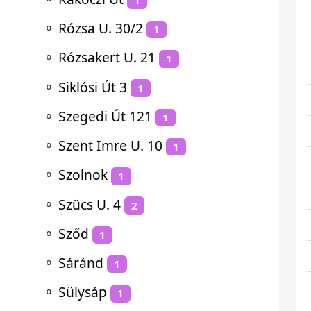
⚬
Rózsa U. 30/2
1
⚬
Rózsakert U. 21
1
⚬
Siklósi Út 3
1
⚬
Szegedi Út 121
1
⚬
Szent Imre U. 10
1
⚬
Szolnok
1
⚬
Szücs U. 4
2
⚬
Sződ
1
⚬
Sáránd
1
⚬
Sülysáp
1