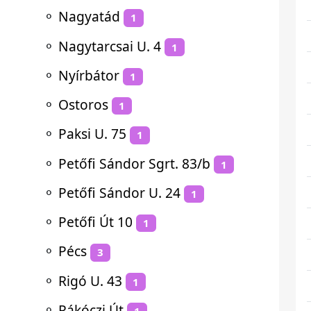
⚬
Nagyatád
1
⚬
Nagytarcsai U. 4
1
⚬
Nyírbátor
1
⚬
Ostoros
1
⚬
Paksi U. 75
1
⚬
Petőfi Sándor Sgrt. 83/b
1
⚬
Petőfi Sándor U. 24
1
⚬
Petőfi Út 10
1
⚬
Pécs
3
⚬
Rigó U. 43
1
⚬
Rákóczi Út
1