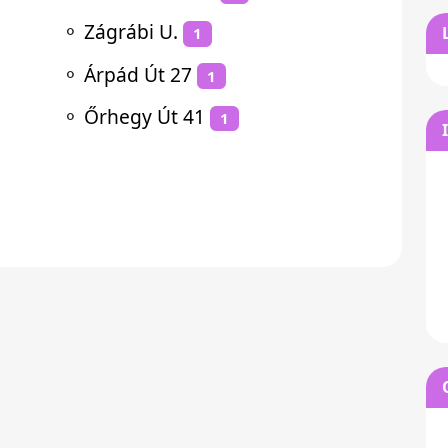
⚬
Zágrábi U.
1
⚬
Árpád Út 27
1
⚬
Őrhegy Út 41
1