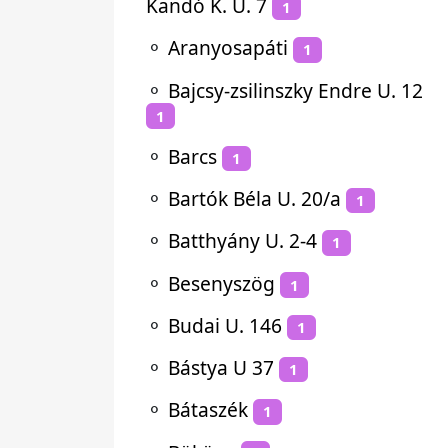
Kandó K. U. 7
1
⚬
Aranyosapáti
1
⚬
Bajcsy-zsilinszky Endre U. 12
1
⚬
Barcs
1
⚬
Bartók Béla U. 20/a
1
⚬
Batthyány U. 2-4
1
⚬
Besenyszög
1
⚬
Budai U. 146
1
⚬
Bástya U 37
1
⚬
Bátaszék
1