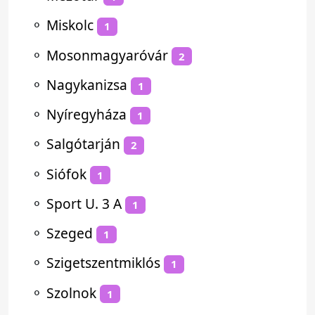
⚬
Miskolc
1
⚬
Mosonmagyaróvár
2
⚬
Nagykanizsa
1
⚬
Nyíregyháza
1
⚬
Salgótarján
2
⚬
Siófok
1
⚬
Sport U. 3 A
1
⚬
Szeged
1
⚬
Szigetszentmiklós
1
⚬
Szolnok
1