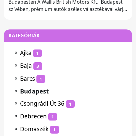
Budapesten A Wallis British Motors Kft., Budapest
szívében, prémium autók széles választékával várja
vásárlóit. Az
KATEGÓRIÁK
⚬
Ajka
1
⚬
Baja
3
⚬
Barcs
1
⚬
Budapest
⚬
Csongrádi Út 36
1
⚬
Debrecen
1
⚬
Domaszék
1