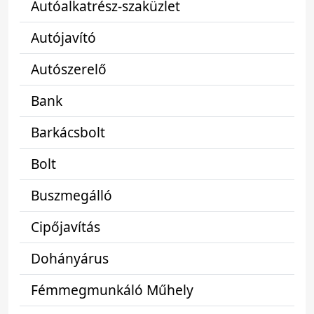
Autóalkatrész-szaküzlet
Autójavító
Autószerelő
Bank
Barkácsbolt
Bolt
Buszmegálló
Cipőjavítás
Dohányárus
Fémmegmunkáló Műhely