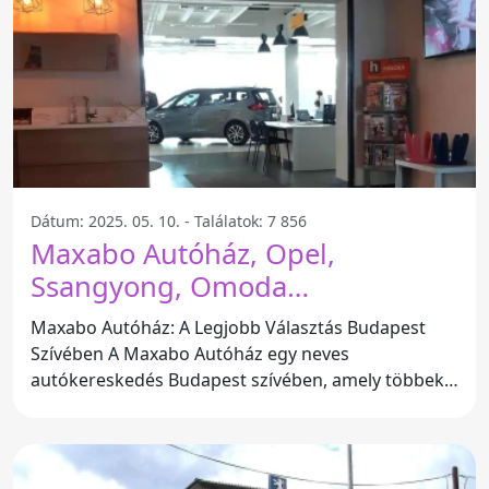
Dátum: 2025. 05. 10. - Találatok: 7 856
Maxabo Autóház, Opel,
Ssangyong, Omoda
márkakereskedés és Bmw
Maxabo Autóház: A Legjobb Választás Budapest
szerviz - Budapest
Szívében A Maxabo Autóház egy neves
autókereskedés Budapest szívében, amely többek
között az Opel, Ssangyong és