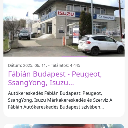
Dátum: 2025. 06. 11. - Találatok: 4 445
Fábián Budapest - Peugeot,
SsangYong, Isuzu
márkakereskedés és szerviz -
Autókereskedés Fábián Budapest: Peugeot,
Budapest
SsangYong, Isuzu Márkakereskedés és Szerviz A
Fábián Autókereskedés Budapest szívében
található, és az ügyfelek