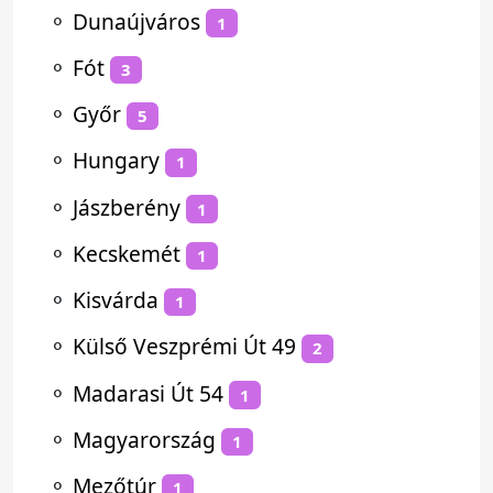
⚬
Dunaújváros
1
⚬
Fót
3
⚬
Győr
5
⚬
Hungary
1
⚬
Jászberény
1
⚬
Kecskemét
1
⚬
Kisvárda
1
⚬
Külső Veszprémi Út 49
2
⚬
Madarasi Út 54
1
⚬
Magyarország
1
⚬
Mezőtúr
1