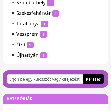
⚬
Szombathely
3
⚬
Székesfehérvár
1
⚬
Tatabánya
1
⚬
Veszprém
1
⚬
Ózd
1
⚬
Újhartyán
1
Keresés
KATEGÓRIÁK