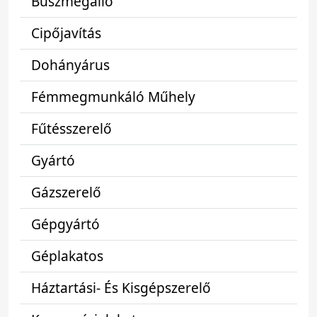
Buszmegálló
Cipőjavítás
Dohányárus
Fémmegmunkáló Műhely
Fűtésszerelő
Gyártó
Gázszerelő
Gépgyártó
Géplakatos
Háztartási- És Kisgépszerelő