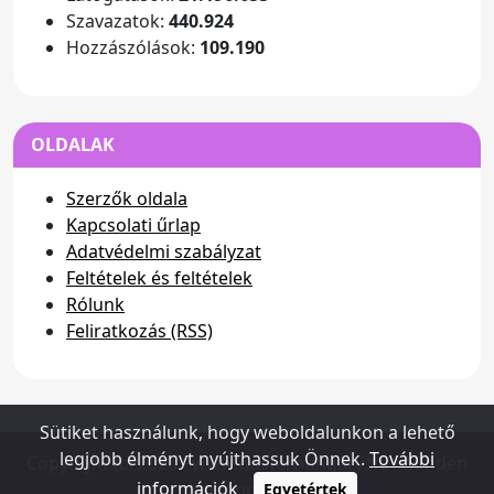
Szavazatok:
440.924
Hozzászólások:
109.190
OLDALAK
Szerzők oldala
Kapcsolati űrlap
Adatvédelmi szabályzat
Feltételek és feltételek
Rólunk
Feliratkozás (RSS)
Sütiket használunk, hogy weboldalunkon a lehető
legjobb élményt nyújthassuk Önnek.
További
Copyright (c) 2026 - www.dusterhungary.hu - Minden
információk
jog fenntartva
Egyetértek