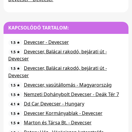
KAPCSOLÓDÓ TARTALOM:
Devecser - Devecser
1.5 ★
Devecser, Balácai rakodó, bejárati út -
1.5 ★
Devecser
Devecser, Balácai rakodó, bejárati út -
1.5 ★
Devecser
Devecser, vasútállomás - Magyarország
1.5 ★
Nemzeti Dohánybolt Devecser - Deák Tér 7
1.5 ★
Dd Car Devecser - Hungary
4.1 ★
Devecser Kormányablak - Devecser
1.5 ★
Marton és Társa Bt. - Devecser
1.5 ★