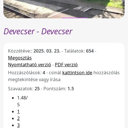
Devecser - Devecser
Közzétéve::
2025. 03. 23.
-
Találatok:
654
-
Megosztás
Nyomtatható verzió
-
PDF verzió
Hozzászólások:
4
- csinál
kattintson ide
hozzászólás
megtekintése vagy írása
Szavazatok:
25
- Pontszám:
1.5
1.48/
5
1
2
3