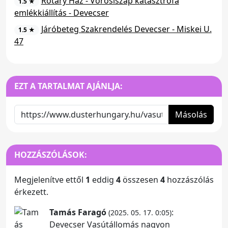
Rotary Ház - Vörösiszap katasztrófa
1.5 ★
emlékkiállítás - Devecser
Járóbeteg Szakrendelés Devecser - Miskei U.
1.5 ★
47
EZT A TARTALMAT AJÁNLJA:
Másolás
HOZZÁSZÓLÁSOK:
Megjelenítve ettől
1
eddig
4
összesen
4
hozzászólás
érkezett.
Tamás Faragó
:
(2025. 05. 17. 0:05)
Devecser Vasútállomás nagyon