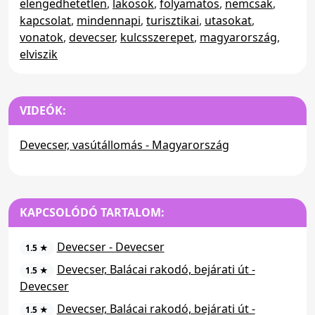
elengedhetetlen
,
lakosok
,
folyamatos
,
nemcsak
,
kapcsolat
,
mindennapi
,
turisztikai
,
utasokat
,
vonatok
,
devecser
,
kulcsszerepet
,
magyarország
,
elviszik
VIDEÓK:
Devecser, vasútállomás - Magyarország
KAPCSOLÓDÓ TARTALOM:
Devecser - Devecser
1.5 ★
Devecser, Balácai rakodó, bejárati út -
1.5 ★
Devecser
Devecser, Balácai rakodó, bejárati út -
1.5 ★