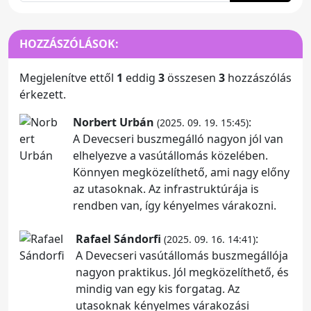
HOZZÁSZÓLÁSOK:
Megjelenítve ettől
1
eddig
3
összesen
3
hozzászólás
érkezett.
Norbert Urbán
:
(2025. 09. 19. 15:45)
A Devecseri buszmegálló nagyon jól van
elhelyezve a vasútállomás közelében.
Könnyen megközelíthető, ami nagy előny
az utasoknak. Az infrastruktúrája is
rendben van, így kényelmes várakozni.
Rafael Sándorfi
:
(2025. 09. 16. 14:41)
A Devecseri vasútállomás buszmegállója
nagyon praktikus. Jól megközelíthető, és
mindig van egy kis forgatag. Az
utasoknak kényelmes várakozási