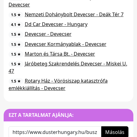
Devecser
Nemzeti Dohánybolt Devecser - Deák Tér 7
1.5 ★
Dd Car Devecser - Hungary
4.1 ★
Devecser - Devecser
1.5 ★
Devecser Kormányablak - Devecser
1.5 ★
Marton és Társa Bt. - Devecser
1.5 ★
Járóbeteg Szakrendelés Devecser - Miskei U.
1.5 ★
47
Rotary Ház - Vörösiszap katasztrófa
1.5 ★
emlékkiállítás - Devecser
EZT A TARTALMAT AJÁNLJA:
Másolás