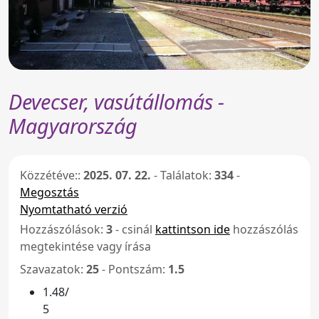
Devecser, vasútállomás -
Magyarország
Közzétéve::
2025. 07. 22.
-
Találatok:
334
-
Megosztás
Nyomtatható verzió
Hozzászólások:
3
- csinál
kattintson ide
hozzászólás
megtekintése vagy írása
Szavazatok:
25
- Pontszám:
1.5
1.48/
5