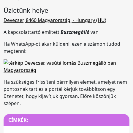
Üzletünk helye
Devecser
,
8460
Magyarország
,
- Hungary (
HU
)
A kapcsolattartó említett
Buszmegálló
van
Ha WhatsApp-ot akar küldeni, ezen a számon tudod
megtenni:
Ha szükséges frissíteni bármilyen elemet, amelyet nem
pontosnak tart ez a portál kérjük továbbítson egy
üzenetet, hogy kijavítjuk gyorsan. Előre köszönjük
szépen.
CÍMKÉK: