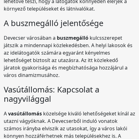
lehetővé teszi, hogy a látogatók könnyedén elérjék a
környező településeket és látnivalókat.
A buszmegálló jelentősége
Devecser városában a
buszmegálló
kulcsszerepet
játszik a mindennapi közlekedésben. A helyi lakosok és
az idelátogatók számára egyaránt kényelmes
lehetőséget biztosít az utazásra. Az itt közlekedő
járatok gyakorisága és megbízhatósága hozzájárul a
város dinamizmusához.
Vasútállomás: Kapcsolat a
nagyvilággal
A
vasútállomás
közelsége kiváló lehetőségeket kínál az
utazni vágyóknak. A Devecserből induló vonatok
számos irányba elviszik az utasokat, így a város lakói
könnyen hozzáférhetnek más településekhez is. A