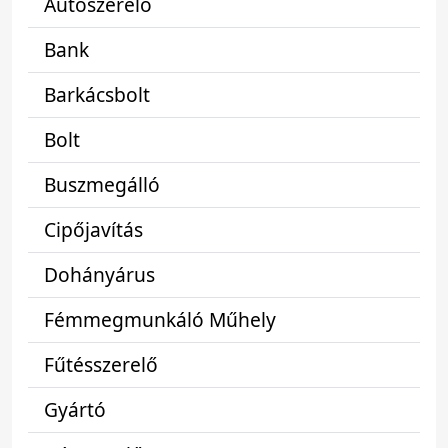
Autószerelő
Bank
Barkácsbolt
Bolt
Buszmegálló
Cipőjavítás
Dohányárus
Fémmegmunkáló Műhely
Fűtésszerelő
Gyártó