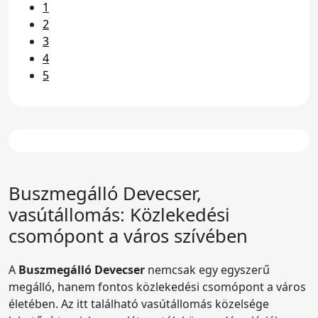
1
2
3
4
5
Buszmegálló
Devecser,
vasútállomás
: Közlekedési
csomópont a város szívében
A
Buszmegálló Devecser
nemcsak egy egyszerű
megálló, hanem fontos közlekedési csomópont a város
életében. Az itt található vasútállomás közelsége