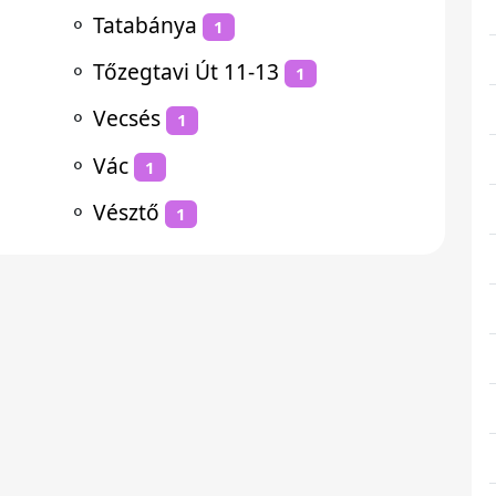
⚬
Tatabánya
1
⚬
Tőzegtavi Út 11-13
1
⚬
Vecsés
1
⚬
Vác
1
⚬
Vésztő
1