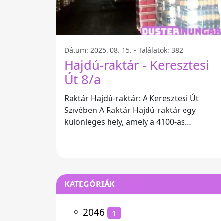
Dátum: 2025. 08. 15. - Találatok: 382
Hajdú-raktár - Keresztesi
Út 8/a
Raktár Hajdú-raktár: A Keresztesi Út
Szívében A Raktár Hajdú-raktár egy
különleges hely, amely a 4100-as
Keresztesi út 8/a szám alatt található
KATEGÓRIÁK
⚬
2046
1