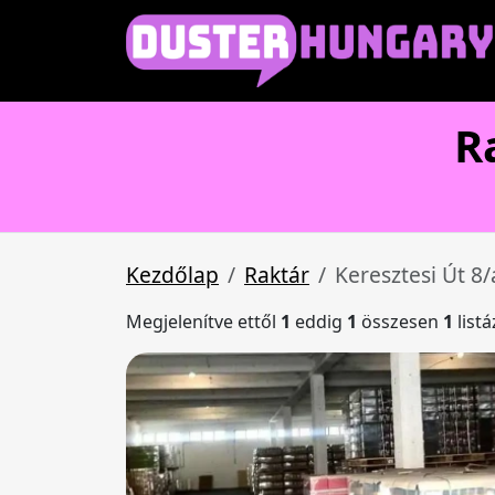
R
Kezdőlap
Raktár
Keresztesi Út 8/
Megjelenítve ettől
1
eddig
1
összesen
1
list