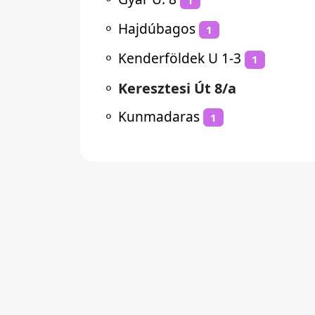
⚬
Hajdúbagos
1
⚬
Kenderföldek U 1-3
1
⚬
Keresztesi Út 8/a
⚬
Kunmadaras
1