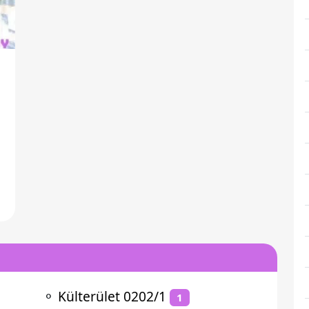
⚬
Külterület 0202/1
1