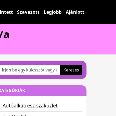
intett
Szavazott
Legjobb
Ajánlott
/a
Keresés
KATEGÓRIÁK
Autóalkatrész-szaküzlet