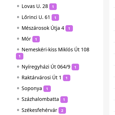
⚬
Lovas U. 28
1
⚬
Lőrinci U. 61
1
⚬
Mészárosok Útja 4
1
⚬
Mór
1
⚬
Nemeskéri-kiss Miklós Út 108
1
⚬
Nyíregyházi Út 064/9
1
⚬
Raktárvárosi Út 1
1
⚬
Soponya
1
⚬
Százhalombatta
1
⚬
Székesfehérvár
2