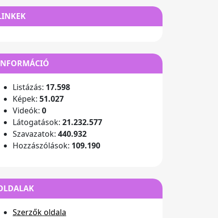
LINKEK
INFORMÁCIÓ
Listázás:
17.598
Képek:
51.027
Videók:
0
Látogatások:
21.232.577
Szavazatok:
440.932
Hozzászólások:
109.190
OLDALAK
Szerzők oldala