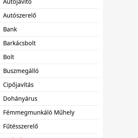
Autójavító
Autószerelő
Bank
Barkácsbolt
Bolt
Buszmegálló
Cipőjavítás
Dohányárus
Fémmegmunkáló Műhely
Fűtésszerelő