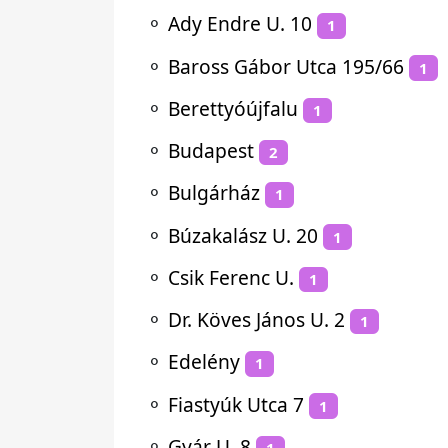
⚬
Ady Endre U. 10
1
⚬
Baross Gábor Utca 195/66
1
⚬
Berettyóújfalu
1
⚬
Budapest
2
⚬
Bulgárház
1
⚬
Búzakalász U. 20
1
⚬
Csik Ferenc U.
1
⚬
Dr. Köves János U. 2
1
⚬
Edelény
1
⚬
Fiastyúk Utca 7
1
⚬
Gyár U. 8
1