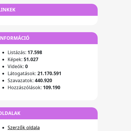
LINKEK
INFORMÁCIÓ
Listázás:
17.598
Képek:
51.027
Videók:
0
Látogatások:
21.170.591
Szavazatok:
440.920
Hozzászólások:
109.190
OLDALAK
Szerzők oldala