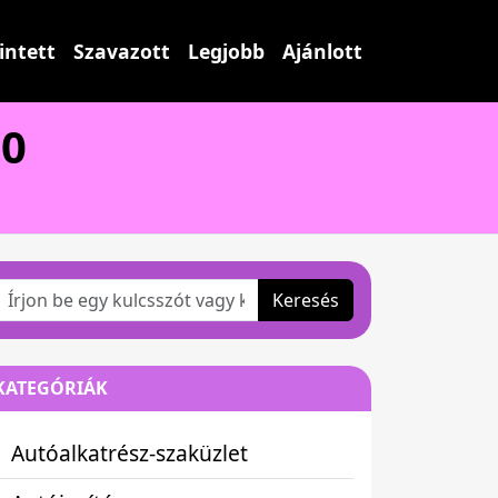
intett
Szavazott
Legjobb
Ajánlott
10
Keresés
KATEGÓRIÁK
Autóalkatrész-szaküzlet