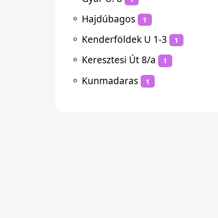
⚬
Hajdúbagos
1
⚬
Kenderföldek U 1-3
1
⚬
Keresztesi Út 8/a
1
⚬
Kunmadaras
1