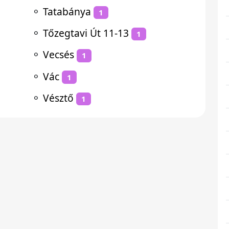
⚬
Tatabánya
1
⚬
Tőzegtavi Út 11-13
1
⚬
Vecsés
1
⚬
Vác
1
⚬
Vésztő
1