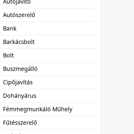
Autójavító
Autószerelő
Bank
Barkácsbolt
Bolt
Buszmegálló
Cipőjavítás
Dohányárus
Fémmegmunkáló Műhely
Fűtésszerelő