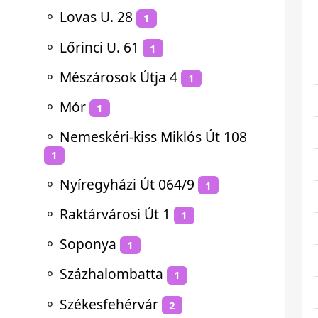
⚬
Lovas U. 28
1
⚬
Lőrinci U. 61
1
⚬
Mészárosok Útja 4
1
⚬
Mór
1
⚬
Nemeskéri-kiss Miklós Út 108
1
⚬
Nyíregyházi Út 064/9
1
⚬
Raktárvárosi Út 1
1
⚬
Soponya
1
⚬
Százhalombatta
1
⚬
Székesfehérvár
2