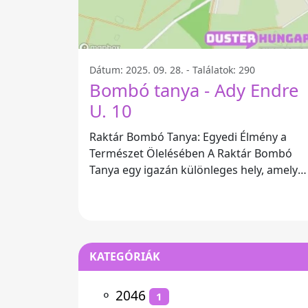
Dátum: 2025. 09. 28. - Találatok: 290
Bombó tanya - Ady Endre
U. 10
Raktár Bombó Tanya: Egyedi Élmény a
Természet Ölelésében A Raktár Bombó
Tanya egy igazán különleges hely, amely
Ady Endre u. 10, 7026 Magyarország cím
alatt
KATEGÓRIÁK
⚬
2046
1