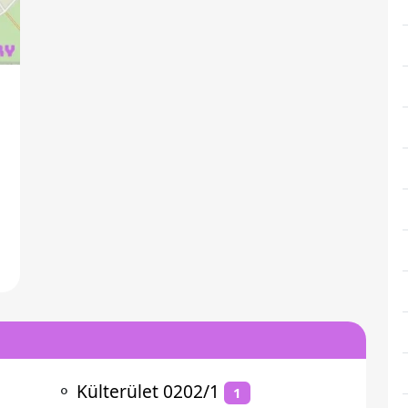
⚬
Külterület 0202/1
1