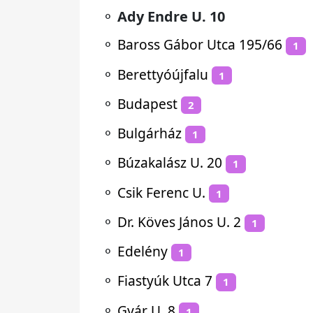
⚬
Ady Endre U. 10
⚬
Baross Gábor Utca 195/66
1
⚬
Berettyóújfalu
1
⚬
Budapest
2
⚬
Bulgárház
1
⚬
Búzakalász U. 20
1
⚬
Csik Ferenc U.
1
⚬
Dr. Köves János U. 2
1
⚬
Edelény
1
⚬
Fiastyúk Utca 7
1
⚬
Gyár U. 8
1