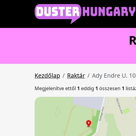
R
Kezdőlap
Raktár
Ady Endre U. 10
Megjelenítve ettől
1
eddig
1
összesen
1
list