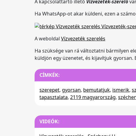
A kapcsolattartó illető
Vízvezeték-szerelő
va
Ha WhatsApp-ot akar küldeni, ezen a szám
A weboldal
Vízvezeték szerelés
Ha szüksége van rá változtatni bármilyen el
küldjön egy üzenetet, és kijavítjuk gyorsan.
CÍMKÉK:
szerepet
,
gyorsan
,
bemutatjuk
,
ismerik
,
s
tapasztalata
,
2119 magyarország
,
széchen
VIDEÓK: