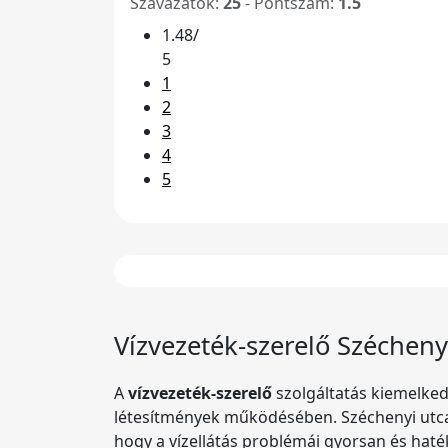
Szavazatok:
25
- Pontszám:
1.5
1.48/
5
1
2
3
4
5
Vízvezeték-szerelő Széchen
A
vízvezeték-szerelő
szolgáltatás kiemelkedő
létesítmények működésében. Széchenyi utcai
hogy a vízellátás problémái gyorsan és ha