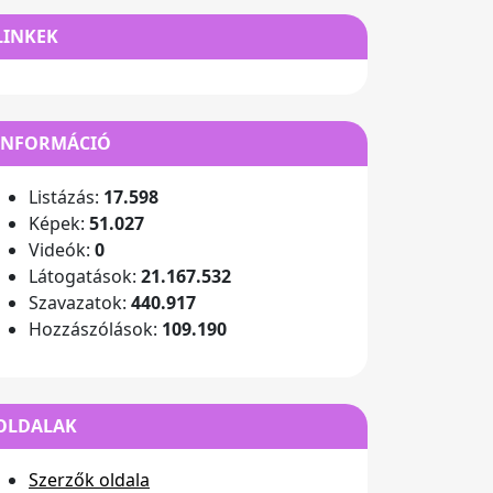
LINKEK
INFORMÁCIÓ
Listázás:
17.598
Képek:
51.027
Videók:
0
Látogatások:
21.167.532
Szavazatok:
440.917
Hozzászólások:
109.190
OLDALAK
Szerzők oldala