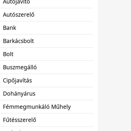
Autójavító
Autószerelő
Bank
Barkácsbolt
Bolt
Buszmegálló
Cipőjavítás
Dohányárus
Fémmegmunkáló Műhely
Fűtésszerelő