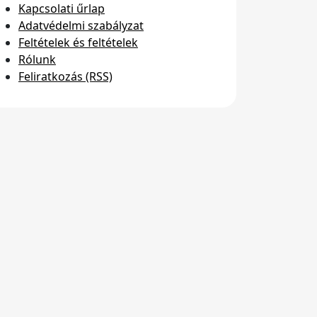
Kapcsolati űrlap
Adatvédelmi szabályzat
Feltételek és feltételek
Rólunk
Feliratkozás (RSS)