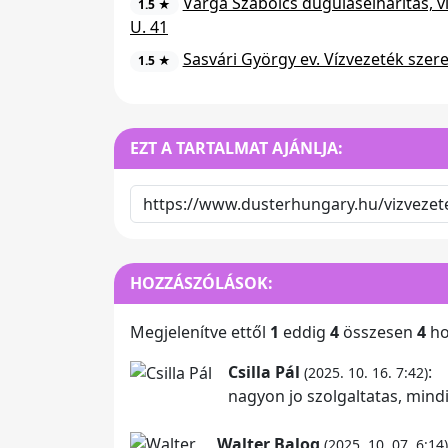
Varga Szabolcs duguláselhárítás, v
1.5 ★
U. 41
Sasvári György ev. Vízvezeték szere
1.5 ★
EZT A TARTALMAT AJÁNLJA:
HOZZÁSZÓLÁSOK:
Megjelenítve ettől
1
eddig
4
összesen
4
ho
Csilla Pál
:
(2025. 10. 16. 7:42)
nagyon jo szolgaltatas, min
Walter Balog
(2025. 10. 07. 6:14)