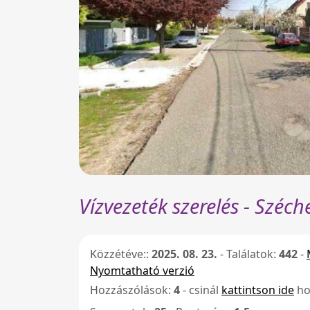
Vízvezeték szerelés - Szé
Közzétéve::
2025. 08. 23.
-
Találatok:
442
-
Nyomtatható verzió
Hozzászólások:
4
- csinál
kattintson ide
ho