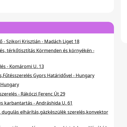
 - Szikori Krisztián - Madách Liget 18
lés, térkőtisztítás Körmenden és környékén -
elés - Komáromi U. 13
s,Fűtésszerelés Gyors Határidővel - Hungary
- Hungary
zerelés - Rákóczi Ferenc Út 29
 és karbantartás - Andráshida U. 61
s, dugulàs elhárítás,gàzkèszülèk szerelés,konvektor