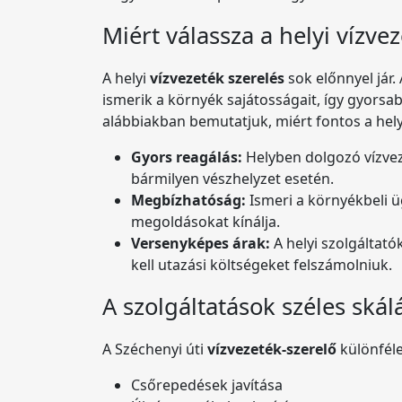
Miért válassza a helyi vízvez
A helyi
vízvezeték szerelés
sok előnnyel jár.
ismerik a környék sajátosságait, így gyors
alábbiakban bemutatjuk, miért fontos a hel
Gyors reagálás:
Helyben dolgozó vízvez
bármilyen vészhelyzet esetén.
Megbízhatóság:
Ismeri a környékbeli üg
megoldásokat kínálja.
Versenyképes árak:
A helyi szolgáltat
kell utazási költségeket felszámolniuk.
A szolgáltatások széles skál
A Széchenyi úti
vízvezeték-szerelő
különféle
Csőrepedések javítása