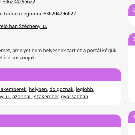
n
+36204296622
on tudod megtenni:
+36204296622
emet, amelyet nem helyesnek tart ez a portál kérjük
 Előre köszönjük.
zakemberek
,
helyben
,
dolgoznak
,
legjobb
,
yi u.
,
azonnali
,
szakember
,
gyorsabban