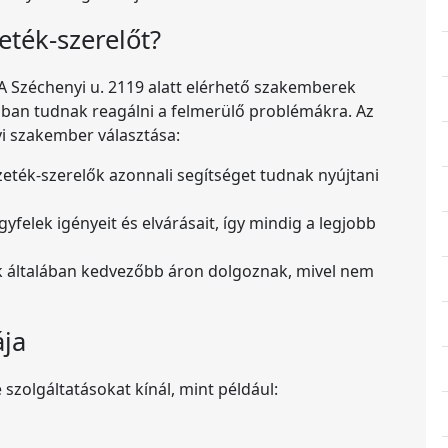
eték-szerelőt?
 A Széchenyi u. 2119 alatt elérhető szakemberek
abban tudnak reagálni a felmerülő problémákra. Az
yi szakember választása:
eték-szerelők azonnali segítséget tudnak nyújtani
yfelek igényeit és elvárásait, így mindig a legjobb
ók általában kedvezőbb áron dolgoznak, mivel nem
ája
 szolgáltatásokat kínál, mint például: