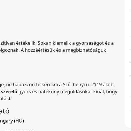
itívan értékelik. Sokan kiemelik a gyorsaságot és a
 dolgoznak. A hozzáértésük és a megbízhatóságuk
, ne habozzon felkeresni a Széchenyi u. 2119 alatt
-szerelő
gyors és hatékony megoldásokat kínál, hogy
átást.
ató
ngary (
HU
)