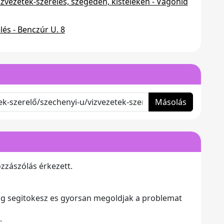
ízvezeték-szerelés, szegeden, kisteleken - Vágóhíd
lés - Benczúr U. 8
Másolás
zzászólás érkezett.
dig segitokesz es gyorsan megoldjak a problemat
: