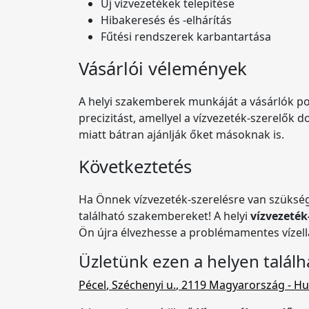
Új vízvezetékek telepítése
Hibakeresés és -elhárítás
Fűtési rendszerek karbantartása
Vásárlói vélemények
A helyi szakemberek munkáját a vásárlók poz
precizitást, amellyel a vízvezeték-szerelők
miatt bátran ajánlják őket másoknak is.
Következtetés
Ha Önnek vízvezeték-szerelésre van szüksége
található szakembereket! A helyi
vízvezeték
Ön újra élvezhesse a problémamentes vízell
Üzletünk ezen a helyen találh
Pécel
,
Széchenyi u.
,
2119 Magyarország
- Hu