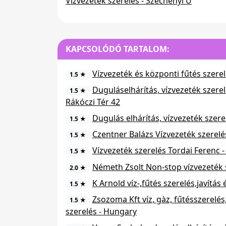
Vízvezeték szerelés - Széchenyi U
KAPCSOLÓDÓ TARTALOM:
Vízvezeték és központi fűtés szerelő
1.5 ★
Duguláselhárítás, vízvezeték szere
1.5 ★
Rákóczi Tér 42
Dugulás elhárítás, vízvezeték szer
1.5 ★
Czentner Balázs Vízvezeték szerelé
1.5 ★
Vízvezeték szerelés Tordai Ferenc 
1.5 ★
Németh Zsolt Non-stop vízvezeték s
2.0 ★
K Arnold víz-,fűtés szerelés,javítás
1.5 ★
Zsozoma Kft víz, gàz, fűtésszerelé
1.5 ★
szerelés - Hungary