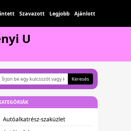
intett
Szavazott
Legjobb
Ajánlott
enyi U
Keresés
KATEGÓRIÁK
Autóalkatrész-szaküzlet