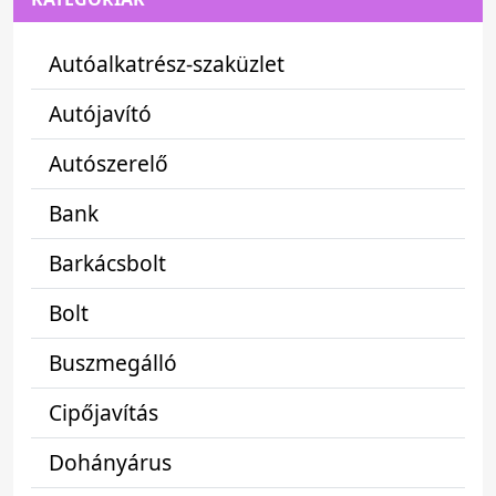
Autóalkatrész-szaküzlet
Autójavító
Autószerelő
Bank
Barkácsbolt
Bolt
Buszmegálló
Cipőjavítás
Dohányárus