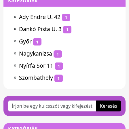
KATEGÓRIÁK
⚬
Ady Endre U. 42
1
⚬
Dankó Pista U. 3
1
⚬
Győr
1
⚬
Nagykanizsa
1
⚬
Nyírfa Sor 11
1
⚬
Szombathely
1
Keresés
KATEGÓRIÁK