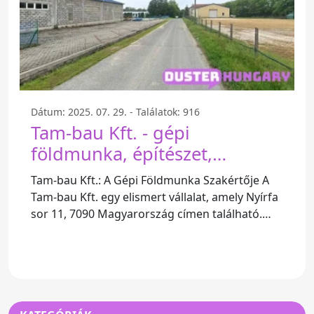
Dátum: 2025. 07. 29. - Találatok: 916
Tam-bau Kft. - gépi
földmunka, építészet,
mélyépítés - Nyírfa Sor 11
Tam-bau Kft.: A Gépi Földmunka Szakértője A
Tam-bau Kft. egy elismert vállalat, amely Nyírfa
sor 11, 7090 Magyarország címen található.
Szakterülete a gépi