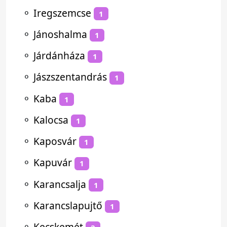
⚬
Iregszemcse
1
⚬
Jánoshalma
1
⚬
Járdánháza
1
⚬
Jászszentandrás
1
⚬
Kaba
1
⚬
Kalocsa
1
⚬
Kaposvár
1
⚬
Kapuvár
1
⚬
Karancsalja
1
⚬
Karancslapujtő
1
⚬
Kecskemét