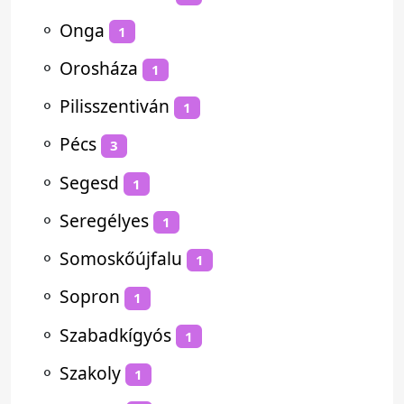
⚬
Onga
1
⚬
Orosháza
1
⚬
Pilisszentiván
1
⚬
Pécs
3
⚬
Segesd
1
⚬
Seregélyes
1
⚬
Somoskőújfalu
1
⚬
Sopron
1
⚬
Szabadkígyós
1
⚬
Szakoly
1