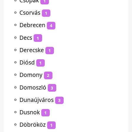
⚬
Csopak
1
⚬
Csorvás
1
⚬
Debrecen
4
⚬
Decs
1
⚬
Derecske
1
⚬
Diósd
1
⚬
Domony
2
⚬
Domoszló
3
⚬
Dunaújváros
3
⚬
Dusnok
1
⚬
Döbrököz
1