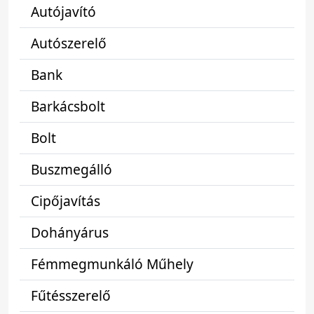
Autójavító
Autószerelő
Bank
Barkácsbolt
Bolt
Buszmegálló
Cipőjavítás
Dohányárus
Fémmegmunkáló Műhely
Fűtésszerelő