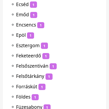
⚬
Ecséd
1
⚬
Emőd
1
⚬
Encsencs
1
⚬
Epöl
1
⚬
Esztergom
1
⚬
Feketeerdő
1
⚬
Felsőszentiván
1
⚬
Felsőtárkány
1
⚬
Forráskút
1
⚬
Földes
1
⚬
Füzesabony
1