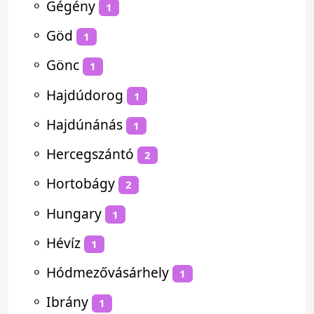
⚬
Gégény
1
⚬
Göd
1
⚬
Gönc
1
⚬
Hajdúdorog
1
⚬
Hajdúnánás
1
⚬
Hercegszántó
2
⚬
Hortobágy
2
⚬
Hungary
1
⚬
Hévíz
1
⚬
Hódmezővásárhely
1
⚬
Ibrány
1