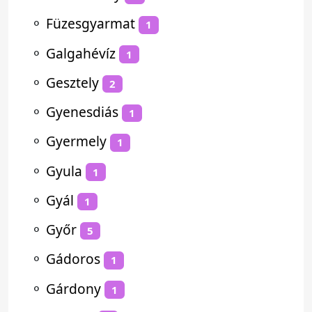
⚬
Füzesgyarmat
1
⚬
Galgahévíz
1
⚬
Gesztely
2
⚬
Gyenesdiás
1
⚬
Gyermely
1
⚬
Gyula
1
⚬
Gyál
1
⚬
Győr
5
⚬
Gádoros
1
⚬
Gárdony
1