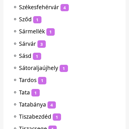
⚬
Székesfehérvár
4
⚬
Sződ
1
⚬
Sármellék
1
⚬
Sárvár
3
⚬
Sásd
1
⚬
Sátoraljaújhely
1
⚬
Tardos
1
⚬
Tata
1
⚬
Tatabánya
4
⚬
Tiszabezdéd
1
⚬
Tiszacsege