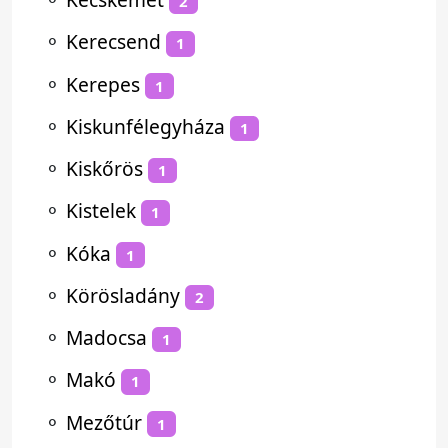
2
⚬
Kerecsend
1
⚬
Kerepes
1
⚬
Kiskunfélegyháza
1
⚬
Kiskőrös
1
⚬
Kistelek
1
⚬
Kóka
1
⚬
Körösladány
2
⚬
Madocsa
1
⚬
Makó
1
⚬
Mezőtúr
1