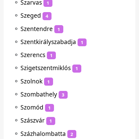
⚬
Szarvas
1
⚬
Szeged
4
⚬
Szentendre
1
⚬
Szentkirályszabadja
1
⚬
Szerencs
1
⚬
Szigetszentmiklós
1
⚬
Szolnok
1
⚬
Szombathely
3
⚬
Szomód
1
⚬
Szászvár
1
⚬
Százhalombatta
2