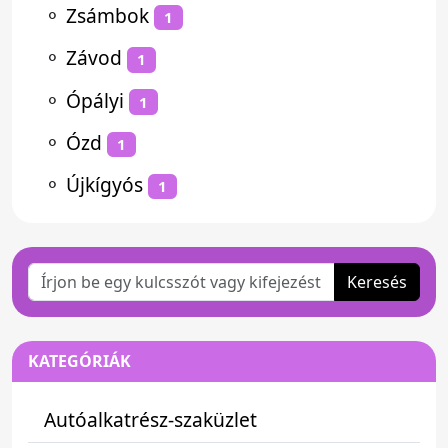
⚬
Zsámbok
1
⚬
Závod
1
⚬
Ópályi
1
⚬
Ózd
1
⚬
Újkígyós
1
Keresés
KATEGÓRIÁK
Autóalkatrész-szaküzlet