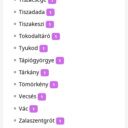
1
⚬
Tiszadada
1
⚬
Tiszakeszi
1
⚬
Tokodaltáró
1
⚬
Tyukod
1
⚬
Tápiógyörgye
1
⚬
Tárkány
1
⚬
Tömörkény
1
⚬
Vecsés
1
⚬
Vác
1
⚬
Zalaszentgrót
1