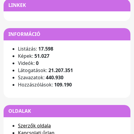
LINKEK
INFORMÁCIÓ
Listázás:
17.598
Képek:
51.027
Videók:
0
Látogatások:
21.207.351
Szavazatok:
440.930
Hozzászólások:
109.190
OLDALAK
Szerzők oldala
Kapcsolati űrlap