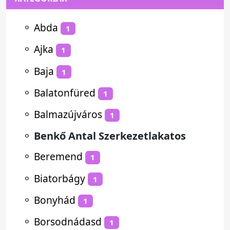
⚬
Abda
1
⚬
Ajka
1
⚬
Baja
1
⚬
Balatonfüred
1
⚬
Balmazújváros
1
⚬
Benkő Antal Szerkezetlakatos
⚬
Beremend
1
⚬
Biatorbágy
1
⚬
Bonyhád
1
⚬
Borsodnádasd
1