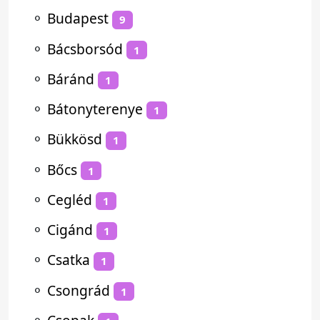
⚬
Budapest
9
⚬
Bácsborsód
1
⚬
Báránd
1
⚬
Bátonyterenye
1
⚬
Bükkösd
1
⚬
Bőcs
1
⚬
Cegléd
1
⚬
Cigánd
1
⚬
Csatka
1
⚬
Csongrád
1