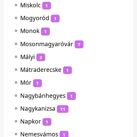
⚬
Miskolc
1
⚬
Mogyoród
1
⚬
Monok
1
⚬
Mosonmagyaróvár
7
⚬
Mályi
2
⚬
Mátraderecske
1
⚬
Mór
1
⚬
Nagybánhegyes
1
⚬
Nagykanizsa
11
⚬
Napkor
1
⚬
Nemesvámos
1