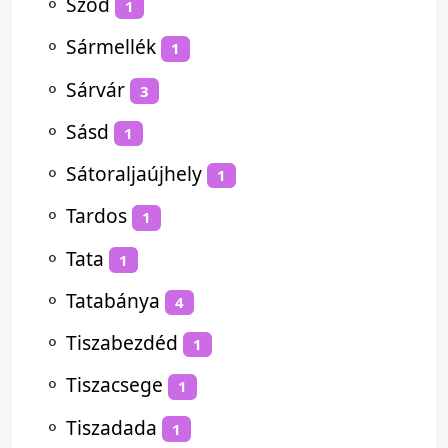
⚬
Sződ
1
⚬
Sármellék
1
⚬
Sárvár
3
⚬
Sásd
1
⚬
Sátoraljaújhely
1
⚬
Tardos
1
⚬
Tata
1
⚬
Tatabánya
4
⚬
Tiszabezdéd
1
⚬
Tiszacsege
1
⚬
Tiszadada
1