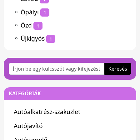
⚬
Ópályi
1
⚬
Ózd
1
⚬
Újkígyós
1
Keresés
KATEGÓRIÁK
Autóalkatrész-szaküzlet
Autójavító
Autószerelő