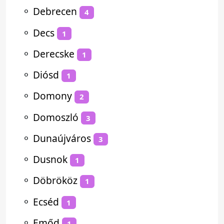
⚬
Debrecen
4
⚬
Decs
1
⚬
Derecske
1
⚬
Diósd
1
⚬
Domony
2
⚬
Domoszló
3
⚬
Dunaújváros
3
⚬
Dusnok
1
⚬
Döbrököz
1
⚬
Ecséd
1
⚬
Emőd
1