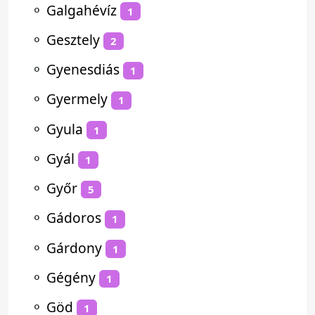
⚬
Galgahévíz
1
⚬
Gesztely
2
⚬
Gyenesdiás
1
⚬
Gyermely
1
⚬
Gyula
1
⚬
Gyál
1
⚬
Győr
5
⚬
Gádoros
1
⚬
Gárdony
1
⚬
Gégény
1
⚬
Göd
1