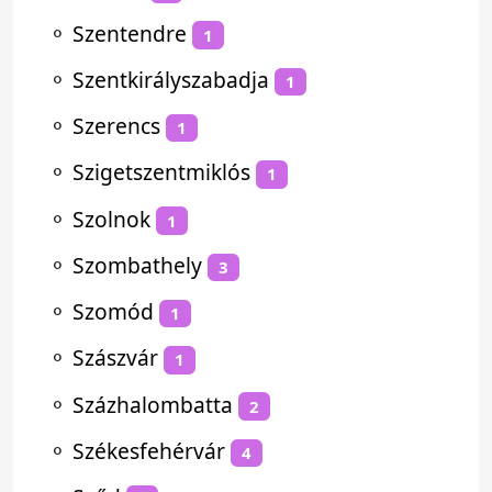
⚬
Szentendre
1
⚬
Szentkirályszabadja
1
⚬
Szerencs
1
⚬
Szigetszentmiklós
1
⚬
Szolnok
1
⚬
Szombathely
3
⚬
Szomód
1
⚬
Szászvár
1
⚬
Százhalombatta
2
⚬
Székesfehérvár
4