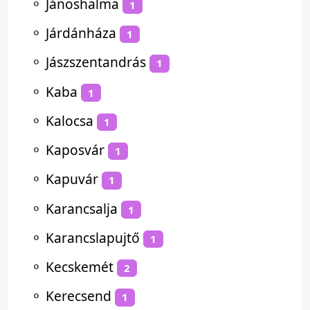
⚬
Jánoshalma
1
⚬
Járdánháza
1
⚬
Jászszentandrás
1
⚬
Kaba
1
⚬
Kalocsa
1
⚬
Kaposvár
1
⚬
Kapuvár
1
⚬
Karancsalja
1
⚬
Karancslapujtő
1
⚬
Kecskemét
2
⚬
Kerecsend
1