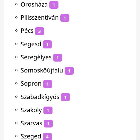
⚬
Orosháza
1
⚬
Pilisszentiván
1
⚬
Pécs
3
⚬
Segesd
1
⚬
Seregélyes
1
⚬
Somoskőújfalu
1
⚬
Sopron
1
⚬
Szabadkígyós
1
⚬
Szakoly
1
⚬
Szarvas
1
⚬
Szeged
4