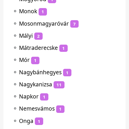
⚬
Monok
1
⚬
Mosonmagyaróvár
7
⚬
Mályi
2
⚬
Mátraderecske
1
⚬
Mór
1
⚬
Nagybánhegyes
1
⚬
Nagykanizsa
11
⚬
Napkor
1
⚬
Nemesvámos
1
⚬
Onga
1