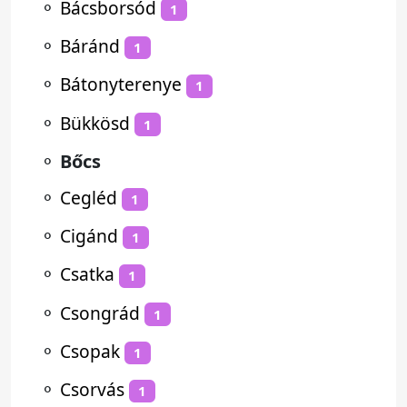
⚬
Bácsborsód
1
⚬
Báránd
1
⚬
Bátonyterenye
1
⚬
Bükkösd
1
⚬
Bőcs
⚬
Cegléd
1
⚬
Cigánd
1
⚬
Csatka
1
⚬
Csongrád
1
⚬
Csopak
1
⚬
Csorvás
1