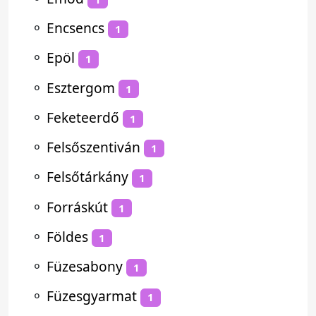
⚬
Encsencs
1
⚬
Epöl
1
⚬
Esztergom
1
⚬
Feketeerdő
1
⚬
Felsőszentiván
1
⚬
Felsőtárkány
1
⚬
Forráskút
1
⚬
Földes
1
⚬
Füzesabony
1
⚬
Füzesgyarmat
1