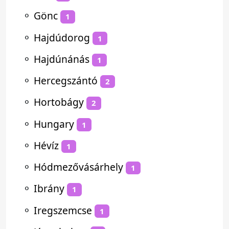
⚬
Gönc
1
⚬
Hajdúdorog
1
⚬
Hajdúnánás
1
⚬
Hercegszántó
2
⚬
Hortobágy
2
⚬
Hungary
1
⚬
Hévíz
1
⚬
Hódmezővásárhely
1
⚬
Ibrány
1
⚬
Iregszemcse
1