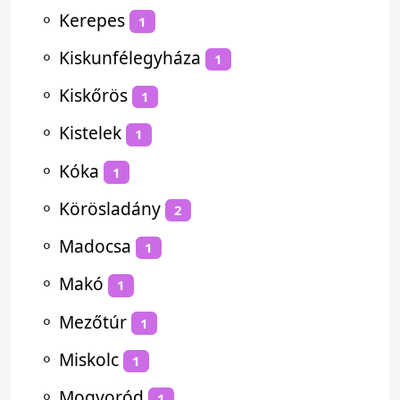
⚬
Kerepes
1
⚬
Kiskunfélegyháza
1
⚬
Kiskőrös
1
⚬
Kistelek
1
⚬
Kóka
1
⚬
Körösladány
2
⚬
Madocsa
1
⚬
Makó
1
⚬
Mezőtúr
1
⚬
Miskolc
1
⚬
Mogyoród
1