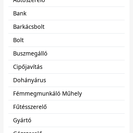
Bank
Barkácsbolt
Bolt
Buszmegálló
Cipőjavítás
Dohányárus
Fémmegmunkáló Műhely
Fűtésszerelő
Gyártó