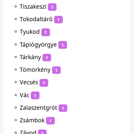
⚬
Tiszakeszi
1
⚬
Tokodaltáró
1
⚬
Tyukod
1
⚬
Tápiógyörgye
1
⚬
Tárkány
1
⚬
Tömörkény
1
⚬
Vecsés
1
⚬
Vác
1
⚬
Zalaszentgrót
1
⚬
Zsámbok
1
⚬
Závod
1