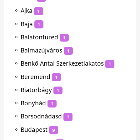
⚬
Ajka
1
⚬
Baja
1
⚬
Balatonfüred
1
⚬
Balmazújváros
1
⚬
Benkő Antal Szerkezetlakatos
1
⚬
Beremend
1
⚬
Biatorbágy
1
⚬
Bonyhád
1
⚬
Borsodnádasd
1
⚬
Budapest
9