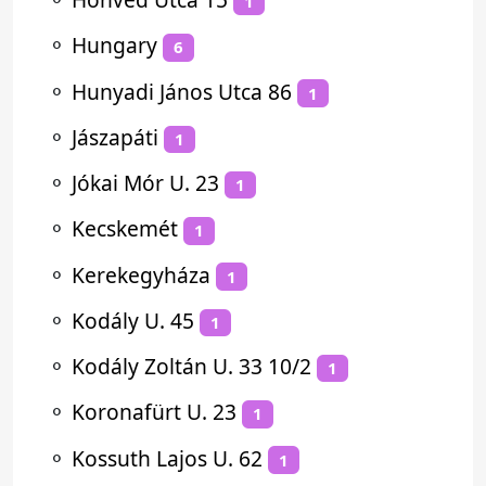
1
⚬
Hungary
6
⚬
Hunyadi János Utca 86
1
⚬
Jászapáti
1
⚬
Jókai Mór U. 23
1
⚬
Kecskemét
1
⚬
Kerekegyháza
1
⚬
Kodály U. 45
1
⚬
Kodály Zoltán U. 33 10/2
1
⚬
Koronafürt U. 23
1
⚬
Kossuth Lajos U. 62
1