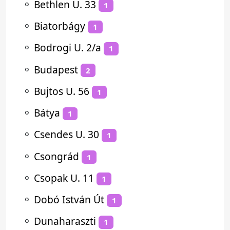
⚬
Bethlen U. 33
1
⚬
Biatorbágy
1
⚬
Bodrogi U. 2/a
1
⚬
Budapest
2
⚬
Bujtos U. 56
1
⚬
Bátya
1
⚬
Csendes U. 30
1
⚬
Csongrád
1
⚬
Csopak U. 11
1
⚬
Dobó István Út
1
⚬
Dunaharaszti
1