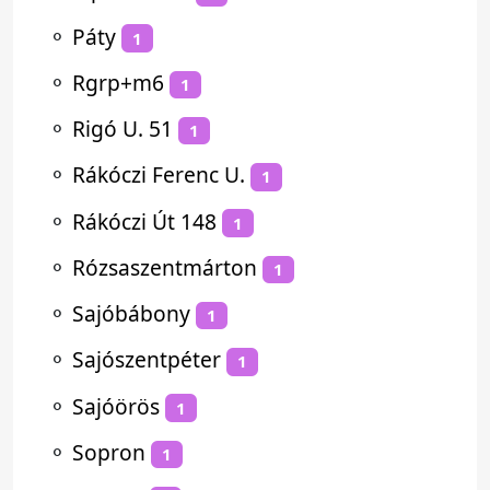
⚬
Páty
1
⚬
Rgrp+m6
1
⚬
Rigó U. 51
1
⚬
Rákóczi Ferenc U.
1
⚬
Rákóczi Út 148
1
⚬
Rózsaszentmárton
1
⚬
Sajóbábony
1
⚬
Sajószentpéter
1
⚬
Sajóörös
1
⚬
Sopron
1