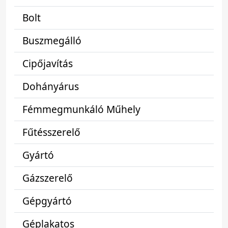
Bolt
Buszmegálló
Cipőjavítás
Dohányárus
Fémmegmunkáló Műhely
Fűtésszerelő
Gyártó
Gázszerelő
Gépgyártó
Géplakatos