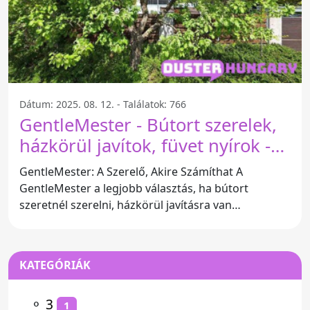
Dátum: 2025. 08. 12. - Találatok: 766
GentleMester - Bútort szerelek,
házkörül javítok, füvet nyírok -
otthon, kertben vagy irodában -
GentleMester: A Szerelő, Akire Számíthat A
Szegfű U. 26
GentleMester a legjobb választás, ha bútort
szeretnél szerelni, házkörül javításra van
szükséged, vagy akár füvet
KATEGÓRIÁK
⚬
3
1