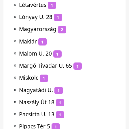
⚬
Létavértes
1
⚬
Lónyay U. 28
1
⚬
Magyarország
2
⚬
Maklár
1
⚬
Malom U. 20
1
⚬
Margó Tivadar U. 65
1
⚬
Miskolc
1
⚬
Nagyatádi U.
1
⚬
Naszály Út 18
1
⚬
Pacsirta U. 13
1
⚬
Pipacs Tér 5
1