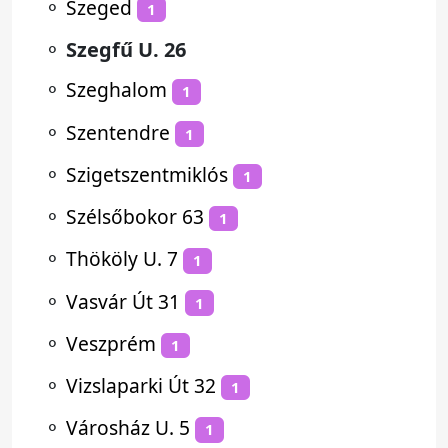
⚬
Szeged
1
⚬
Szegfű U. 26
⚬
Szeghalom
1
⚬
Szentendre
1
⚬
Szigetszentmiklós
1
⚬
Szélsőbokor 63
1
⚬
Thököly U. 7
1
⚬
Vasvár Út 31
1
⚬
Veszprém
1
⚬
Vizslaparki Út 32
1
⚬
Városház U. 5
1