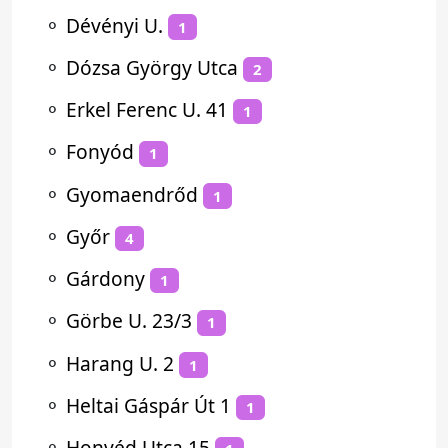
⚬
Dévényi U.
1
⚬
Dózsa György Utca
2
⚬
Erkel Ferenc U. 41
1
⚬
Fonyód
1
⚬
Gyomaendrőd
1
⚬
Győr
4
⚬
Gárdony
1
⚬
Görbe U. 23/3
1
⚬
Harang U. 2
1
⚬
Heltai Gáspár Út 1
1
⚬
Honvéd Utca 15