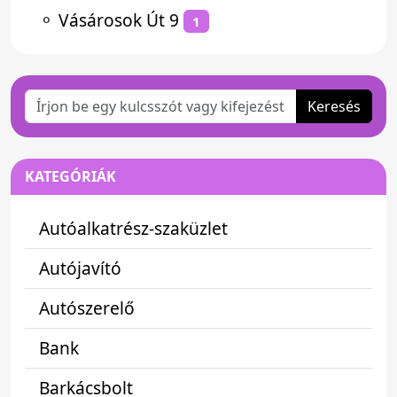
⚬
Vásárosok Út 9
1
Keresés
KATEGÓRIÁK
Autóalkatrész-szaküzlet
Autójavító
Autószerelő
Bank
Barkácsbolt