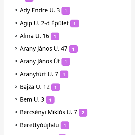
⚬
Ady Endre U. 3
1
⚬
Agip U. 2-d Épület
1
⚬
Alma U. 16
1
⚬
Arany János U. 47
1
⚬
Arany János Út
1
⚬
Aranyfürt U. 7
1
⚬
Bajza U. 12
1
⚬
Bem U. 3
1
⚬
Bercsényi Miklós U. 7
2
⚬
Berettyóújfalu
1