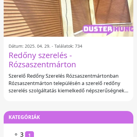
Dátum: 2025. 04. 29. - Találatok: 734
Redőny szerelés -
Rózsaszentmárton
Szerelő Redőny Szerelés Rózsaszentmártonban
Rózsaszentmárton településén a szerelő redőny
szerelés szolgáltatás kiemelkedő népszerűségnek
örvend. A helyi
KATEGÓRIÁK
⚬
3
1