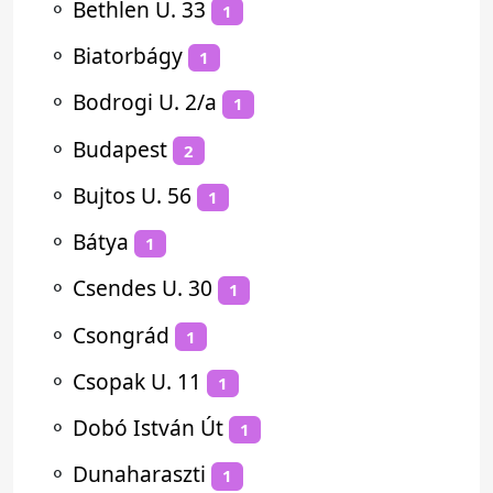
⚬
Bethlen U. 33
1
⚬
Biatorbágy
1
⚬
Bodrogi U. 2/a
1
⚬
Budapest
2
⚬
Bujtos U. 56
1
⚬
Bátya
1
⚬
Csendes U. 30
1
⚬
Csongrád
1
⚬
Csopak U. 11
1
⚬
Dobó István Út
1
⚬
Dunaharaszti
1