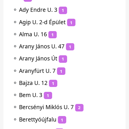
⚬
Ady Endre U. 3
1
⚬
Agip U. 2-d Épület
1
⚬
Alma U. 16
1
⚬
Arany János U. 47
1
⚬
Arany János Út
1
⚬
Aranyfürt U. 7
1
⚬
Bajza U. 12
1
⚬
Bem U. 3
1
⚬
Bercsényi Miklós U. 7
2
⚬
Berettyóújfalu
1