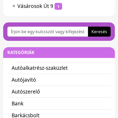
⚬
Vásárosok Út 9
1
Keresés
KATEGÓRIÁK
Autóalkatrész-szaküzlet
Autójavító
Autószerelő
Bank
Barkácsbolt