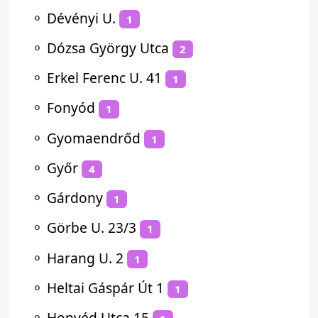
⚬
Dévényi U.
1
⚬
Dózsa György Utca
2
⚬
Erkel Ferenc U. 41
1
⚬
Fonyód
1
⚬
Gyomaendrőd
1
⚬
Győr
4
⚬
Gárdony
1
⚬
Görbe U. 23/3
1
⚬
Harang U. 2
1
⚬
Heltai Gáspár Út 1
1
⚬
Honvéd Utca 15