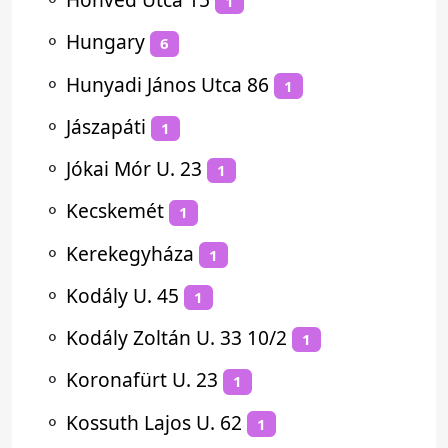
1
⚬
Hungary
6
⚬
Hunyadi János Utca 86
1
⚬
Jászapáti
1
⚬
Jókai Mór U. 23
1
⚬
Kecskemét
1
⚬
Kerekegyháza
1
⚬
Kodály U. 45
1
⚬
Kodály Zoltán U. 33 10/2
1
⚬
Koronafürt U. 23
1
⚬
Kossuth Lajos U. 62
1