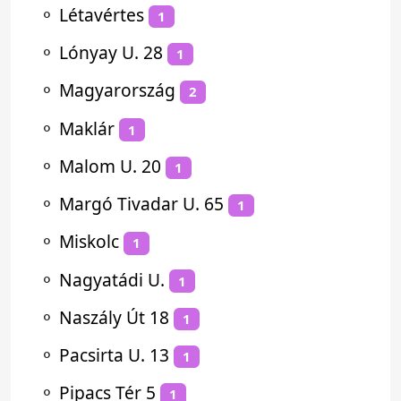
⚬
Létavértes
1
⚬
Lónyay U. 28
1
⚬
Magyarország
2
⚬
Maklár
1
⚬
Malom U. 20
1
⚬
Margó Tivadar U. 65
1
⚬
Miskolc
1
⚬
Nagyatádi U.
1
⚬
Naszály Út 18
1
⚬
Pacsirta U. 13
1
⚬
Pipacs Tér 5
1