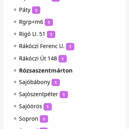
⚬
Páty
1
⚬
Rgrp+m6
1
⚬
Rigó U. 51
1
⚬
Rákóczi Ferenc U.
1
⚬
Rákóczi Út 148
1
⚬
Rózsaszentmárton
⚬
Sajóbábony
1
⚬
Sajószentpéter
1
⚬
Sajóörös
1
⚬
Sopron
1