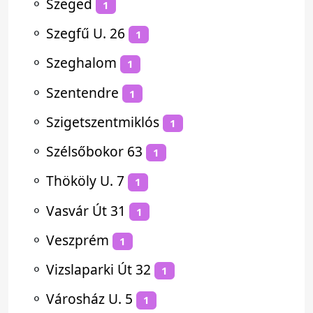
⚬
Szeged
1
⚬
Szegfű U. 26
1
⚬
Szeghalom
1
⚬
Szentendre
1
⚬
Szigetszentmiklós
1
⚬
Szélsőbokor 63
1
⚬
Thököly U. 7
1
⚬
Vasvár Út 31
1
⚬
Veszprém
1
⚬
Vizslaparki Út 32
1
⚬
Városház U. 5
1