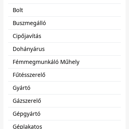
Bolt
Buszmegálló
Cipőjavítás
Dohányárus
Fémmegmunkáló Műhely
Fűtésszerelő
Gyártó
Gázszerelő
Gépgyártó
Géplakatos