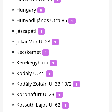
⚬
Hungary
6
⚬
Hunyadi János Utca 86
1
⚬
Jászapáti
1
⚬
Jókai Mór U. 23
1
⚬
Kecskemét
1
⚬
Kerekegyháza
1
⚬
Kodály U. 45
1
⚬
Kodály Zoltán U. 33 10/2
1
⚬
Koronafürt U. 23
1
⚬
Kossuth Lajos U. 62
1