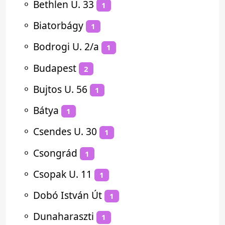
⚬
Bethlen U. 33
1
⚬
Biatorbágy
1
⚬
Bodrogi U. 2/a
1
⚬
Budapest
2
⚬
Bujtos U. 56
1
⚬
Bátya
1
⚬
Csendes U. 30
1
⚬
Csongrád
1
⚬
Csopak U. 11
1
⚬
Dobó István Út
1
⚬
Dunaharaszti
1