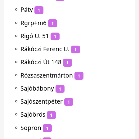
⚬
Páty
1
⚬
Rgrp+m6
1
⚬
Rigó U. 51
1
⚬
Rákóczi Ferenc U.
1
⚬
Rákóczi Út 148
1
⚬
Rózsaszentmárton
1
⚬
Sajóbábony
1
⚬
Sajószentpéter
1
⚬
Sajóörös
1
⚬
Sopron
1