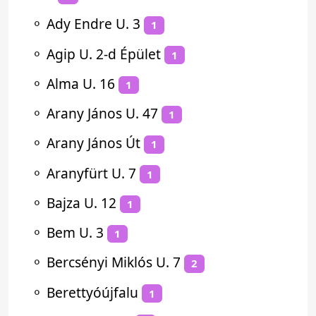
⚬
Ady Endre U. 3
1
⚬
Agip U. 2-d Épület
1
⚬
Alma U. 16
1
⚬
Arany János U. 47
1
⚬
Arany János Út
1
⚬
Aranyfürt U. 7
1
⚬
Bajza U. 12
1
⚬
Bem U. 3
1
⚬
Bercsényi Miklós U. 7
2
⚬
Berettyóújfalu
1