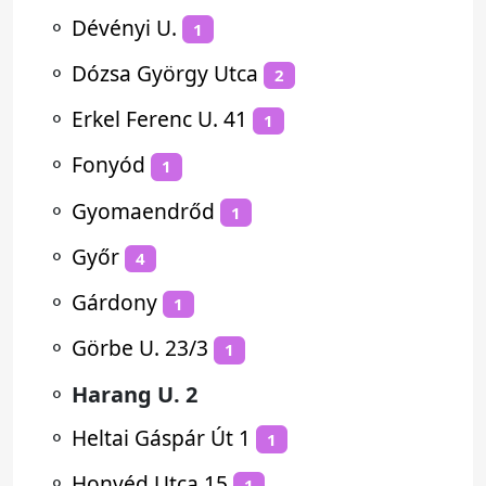
⚬
Dévényi U.
1
⚬
Dózsa György Utca
2
⚬
Erkel Ferenc U. 41
1
⚬
Fonyód
1
⚬
Gyomaendrőd
1
⚬
Győr
4
⚬
Gárdony
1
⚬
Görbe U. 23/3
1
⚬
Harang U. 2
⚬
Heltai Gáspár Út 1
1
⚬
Honvéd Utca 15
1