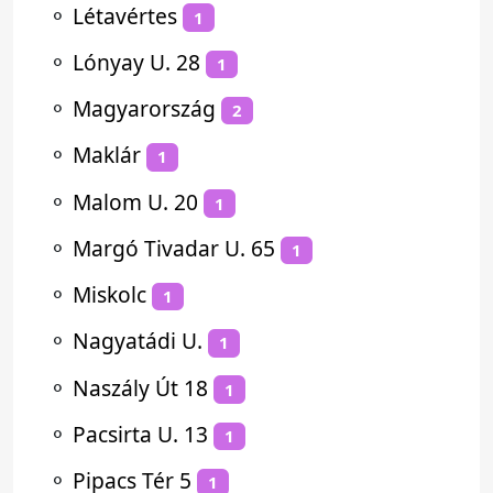
⚬
Létavértes
1
⚬
Lónyay U. 28
1
⚬
Magyarország
2
⚬
Maklár
1
⚬
Malom U. 20
1
⚬
Margó Tivadar U. 65
1
⚬
Miskolc
1
⚬
Nagyatádi U.
1
⚬
Naszály Út 18
1
⚬
Pacsirta U. 13
1
⚬
Pipacs Tér 5
1