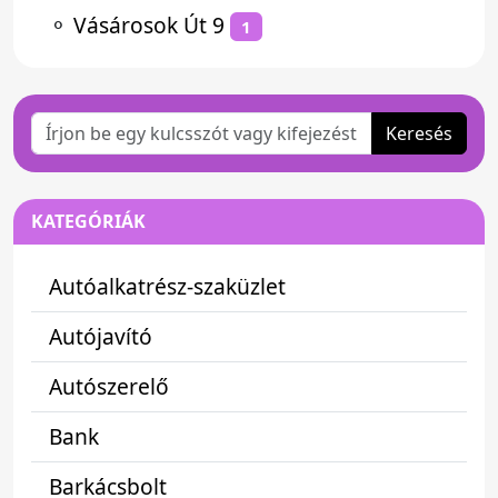
⚬
Vásárosok Út 9
1
Keresés
KATEGÓRIÁK
Autóalkatrész-szaküzlet
Autójavító
Autószerelő
Bank
Barkácsbolt