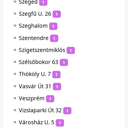
⚬
Szeged
1
⚬
Szegfű U. 26
1
⚬
Szeghalom
1
⚬
Szentendre
1
⚬
Szigetszentmiklós
1
⚬
Szélsőbokor 63
1
⚬
Thököly U. 7
1
⚬
Vasvár Út 31
1
⚬
Veszprém
1
⚬
Vizslaparki Út 32
1
⚬
Városház U. 5
1