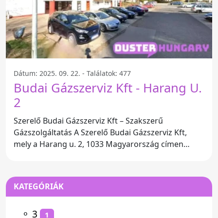
Dátum: 2025. 09. 22. - Találatok: 477
Budai Gázszerviz Kft - Harang U.
2
Szerelő Budai Gázszerviz Kft – Szakszerű
Gázszolgáltatás A Szerelő Budai Gázszerviz Kft,
mely a Harang u. 2, 1033 Magyarország címen
található, kiemelkedő
KATEGÓRIÁK
⚬
3
1