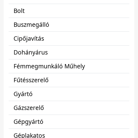
Bolt
Buszmegálló
Cipőjavítás
Dohányárus
Fémmegmunkáló Műhely
Fűtésszerelő
Gyártó
Gázszerelő
Gépgyártó
Géplakatos