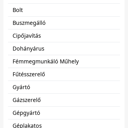
Bolt
Buszmegálló
Cipőjavítás
Dohányárus
Fémmegmunkáló Műhely
Fűtésszerelő
Gyártó
Gázszerelő
Gépgyártó
Géplakatos