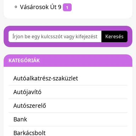
⚬
Vásárosok Út 9
1
Keresés
KATEGÓRIÁK
Autóalkatrész-szaküzlet
Autójavító
Autószerelő
Bank
Barkácsbolt