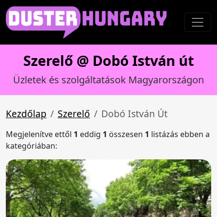
Szerelő @ Dobó István út
Üzletek és szolgáltatások Magyarországon
Kezdőlap
Szerelő
Dobó István Út
Megjelenítve ettől
1
eddig
1
összesen
1
listázás ebben a
kategóriában: