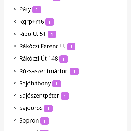
⚬
Páty
1
⚬
Rgrp+m6
1
⚬
Rigó U. 51
1
⚬
Rákóczi Ferenc U.
1
⚬
Rákóczi Út 148
1
⚬
Rózsaszentmárton
1
⚬
Sajóbábony
1
⚬
Sajószentpéter
1
⚬
Sajóörös
1
⚬
Sopron
1