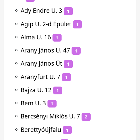
⚬
Ady Endre U. 3
1
⚬
Agip U. 2-d Épület
1
⚬
Alma U. 16
1
⚬
Arany János U. 47
1
⚬
Arany János Út
1
⚬
Aranyfürt U. 7
1
⚬
Bajza U. 12
1
⚬
Bem U. 3
1
⚬
Bercsényi Miklós U. 7
2
⚬
Berettyóújfalu
1