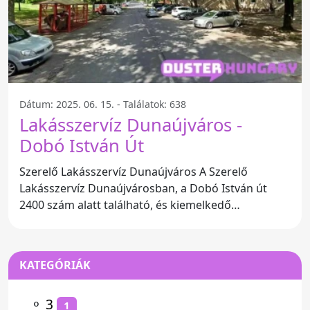
Dátum: 2025. 06. 15. - Találatok: 638
Lakásszervíz Dunaújváros -
Dobó István Út
Szerelő Lakásszervíz Dunaújváros A Szerelő
Lakásszervíz Dunaújvárosban, a Dobó István út
2400 szám alatt található, és kiemelkedő
szolgáltatásokat kínál a
KATEGÓRIÁK
⚬
3
1