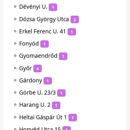
⚬
Dévényi U.
1
⚬
Dózsa György Utca
2
⚬
Erkel Ferenc U. 41
1
⚬
Fonyód
1
⚬
Gyomaendrőd
1
⚬
Győr
4
⚬
Gárdony
1
⚬
Görbe U. 23/3
1
⚬
Harang U. 2
1
⚬
Heltai Gáspár Út 1
1
⚬
Honvéd Utca 15
1