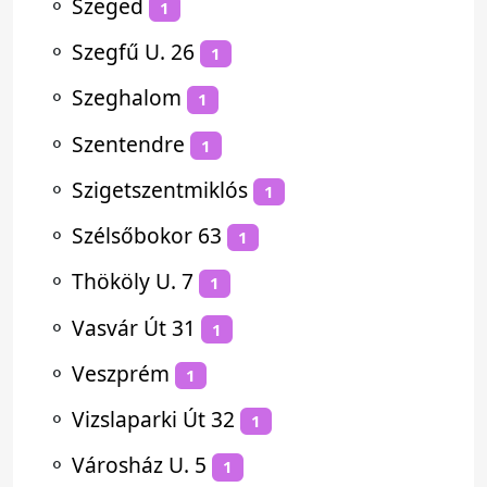
⚬
Szeged
1
⚬
Szegfű U. 26
1
⚬
Szeghalom
1
⚬
Szentendre
1
⚬
Szigetszentmiklós
1
⚬
Szélsőbokor 63
1
⚬
Thököly U. 7
1
⚬
Vasvár Út 31
1
⚬
Veszprém
1
⚬
Vizslaparki Út 32
1
⚬
Városház U. 5
1