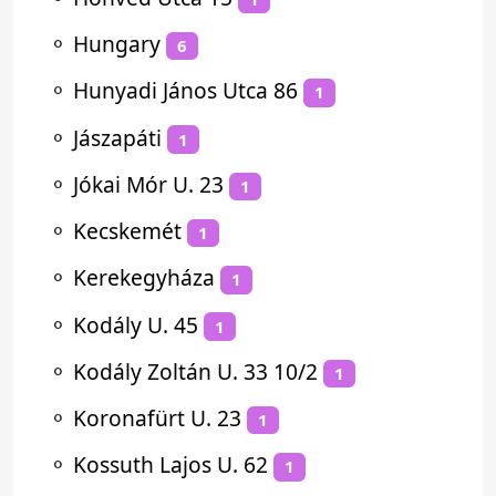
⚬
Hungary
6
⚬
Hunyadi János Utca 86
1
⚬
Jászapáti
1
⚬
Jókai Mór U. 23
1
⚬
Kecskemét
1
⚬
Kerekegyháza
1
⚬
Kodály U. 45
1
⚬
Kodály Zoltán U. 33 10/2
1
⚬
Koronafürt U. 23
1
⚬
Kossuth Lajos U. 62
1