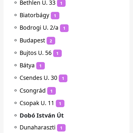
⚬
Bethlen U. 33
1
⚬
Biatorbágy
1
⚬
Bodrogi U. 2/a
1
⚬
Budapest
2
⚬
Bujtos U. 56
1
⚬
Bátya
1
⚬
Csendes U. 30
1
⚬
Csongrád
1
⚬
Csopak U. 11
1
⚬
Dobó István Út
⚬
Dunaharaszti
1