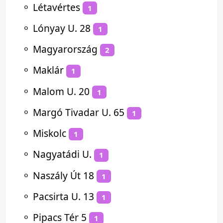
⚬
Létavértes
1
⚬
Lónyay U. 28
1
⚬
Magyarország
2
⚬
Maklár
1
⚬
Malom U. 20
1
⚬
Margó Tivadar U. 65
1
⚬
Miskolc
1
⚬
Nagyatádi U.
1
⚬
Naszály Út 18
1
⚬
Pacsirta U. 13
1
⚬
Pipacs Tér 5
1