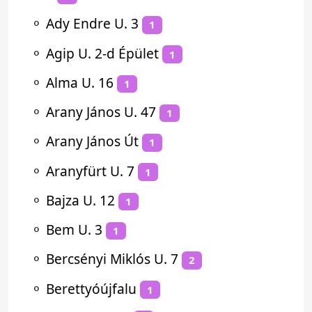
⚬
Ady Endre U. 3
1
⚬
Agip U. 2-d Épület
1
⚬
Alma U. 16
1
⚬
Arany János U. 47
1
⚬
Arany János Út
1
⚬
Aranyfürt U. 7
1
⚬
Bajza U. 12
1
⚬
Bem U. 3
1
⚬
Bercsényi Miklós U. 7
2
⚬
Berettyóújfalu
1