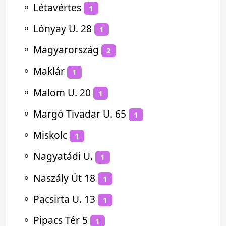
⚬
Létavértes
1
⚬
Lónyay U. 28
1
⚬
Magyarország
2
⚬
Maklár
1
⚬
Malom U. 20
1
⚬
Margó Tivadar U. 65
1
⚬
Miskolc
1
⚬
Nagyatádi U.
1
⚬
Naszály Út 18
1
⚬
Pacsirta U. 13
1
⚬
Pipacs Tér 5
1