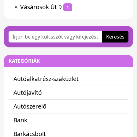
⚬
Vásárosok Út 9
1
Keresés
KATEGÓRIÁK
Autóalkatrész-szaküzlet
Autójavító
Autószerelő
Bank
Barkácsbolt