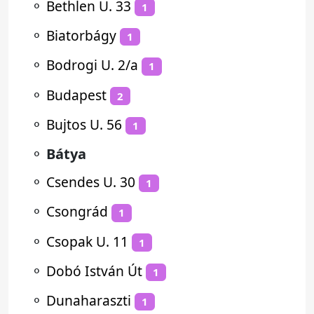
⚬
Bethlen U. 33
1
⚬
Biatorbágy
1
⚬
Bodrogi U. 2/a
1
⚬
Budapest
2
⚬
Bujtos U. 56
1
⚬
Bátya
⚬
Csendes U. 30
1
⚬
Csongrád
1
⚬
Csopak U. 11
1
⚬
Dobó István Út
1
⚬
Dunaharaszti
1