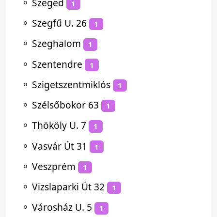
⚬
Szeged
1
⚬
Szegfű U. 26
1
⚬
Szeghalom
1
⚬
Szentendre
1
⚬
Szigetszentmiklós
1
⚬
Szélsőbokor 63
1
⚬
Thököly U. 7
1
⚬
Vasvár Út 31
1
⚬
Veszprém
1
⚬
Vizslaparki Út 32
1
⚬
Városház U. 5
1