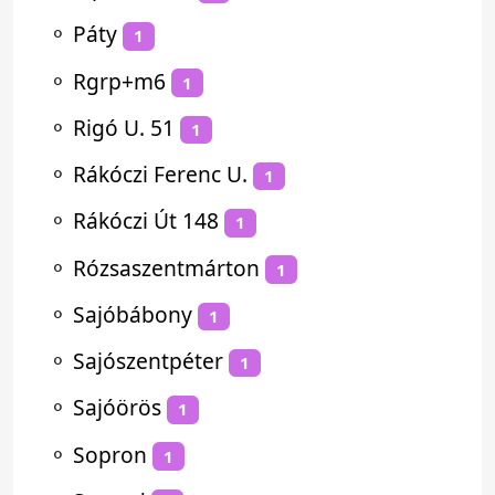
⚬
Páty
1
⚬
Rgrp+m6
1
⚬
Rigó U. 51
1
⚬
Rákóczi Ferenc U.
1
⚬
Rákóczi Út 148
1
⚬
Rózsaszentmárton
1
⚬
Sajóbábony
1
⚬
Sajószentpéter
1
⚬
Sajóörös
1
⚬
Sopron
1