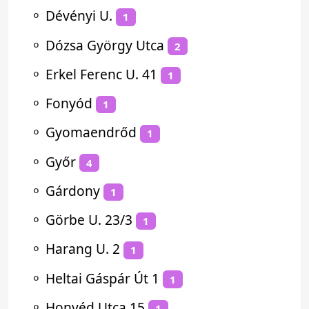
⚬
Dévényi U.
1
⚬
Dózsa György Utca
2
⚬
Erkel Ferenc U. 41
1
⚬
Fonyód
1
⚬
Gyomaendrőd
1
⚬
Győr
4
⚬
Gárdony
1
⚬
Görbe U. 23/3
1
⚬
Harang U. 2
1
⚬
Heltai Gáspár Út 1
1
⚬
Honvéd Utca 15
1