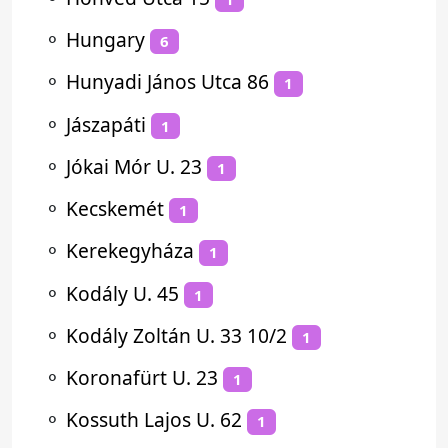
⚬
Hungary
6
⚬
Hunyadi János Utca 86
1
⚬
Jászapáti
1
⚬
Jókai Mór U. 23
1
⚬
Kecskemét
1
⚬
Kerekegyháza
1
⚬
Kodály U. 45
1
⚬
Kodály Zoltán U. 33 10/2
1
⚬
Koronafürt U. 23
1
⚬
Kossuth Lajos U. 62
1