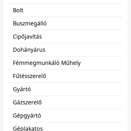
Bolt
Buszmegálló
Cipőjavítás
Dohányárus
Fémmegmunkáló Műhely
Fűtésszerelő
Gyártó
Gázszerelő
Gépgyártó
Géplakatos