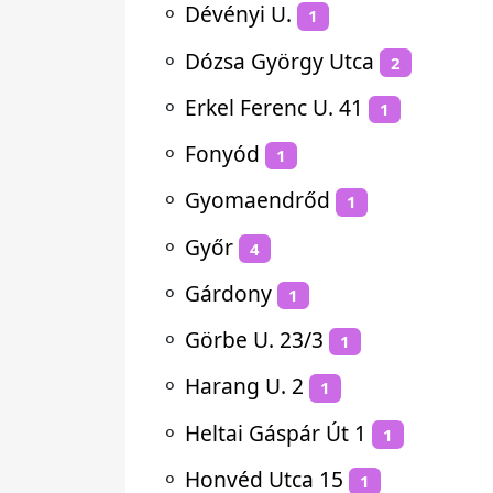
⚬
Dévényi U.
1
⚬
Dózsa György Utca
2
⚬
Erkel Ferenc U. 41
1
⚬
Fonyód
1
⚬
Gyomaendrőd
1
⚬
Győr
4
⚬
Gárdony
1
⚬
Görbe U. 23/3
1
⚬
Harang U. 2
1
⚬
Heltai Gáspár Út 1
1
⚬
Honvéd Utca 15
1