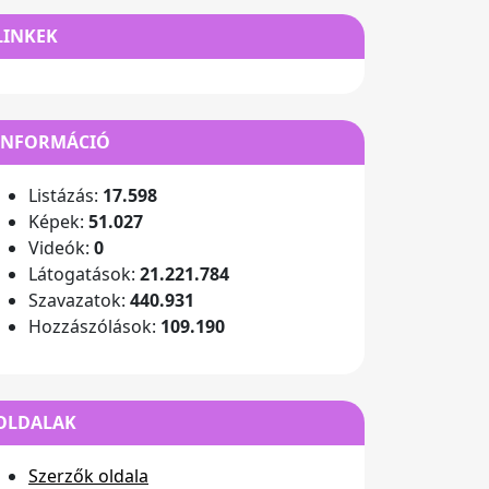
LINKEK
INFORMÁCIÓ
Listázás:
17.598
Képek:
51.027
Videók:
0
Látogatások:
21.221.784
Szavazatok:
440.931
Hozzászólások:
109.190
OLDALAK
Szerzők oldala