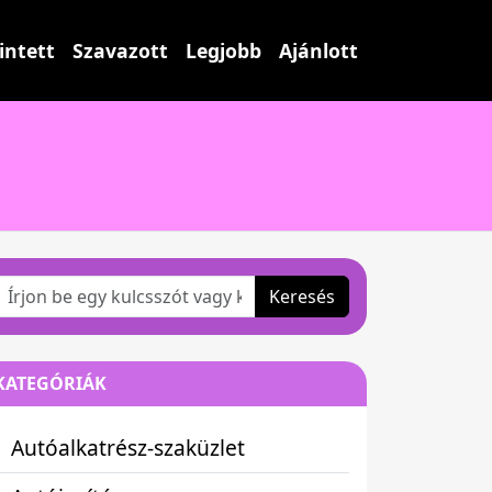
intett
Szavazott
Legjobb
Ajánlott
Keresés
KATEGÓRIÁK
Autóalkatrész-szaküzlet