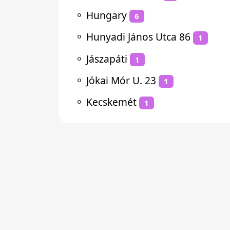
⚬
Hungary
6
⚬
Hunyadi János Utca 86
1
⚬
Jászapáti
1
⚬
Jókai Mór U. 23
1
⚬
Kecskemét
1