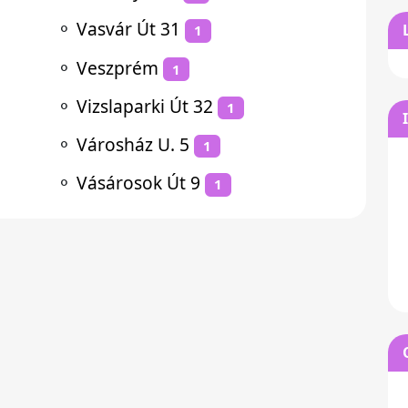
⚬
Vasvár Út 31
1
⚬
Veszprém
1
⚬
Vizslaparki Út 32
1
⚬
Városház U. 5
1
⚬
Vásárosok Út 9
1