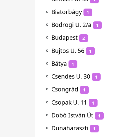
⚬
Biatorbágy
1
⚬
Bodrogi U. 2/a
1
⚬
Budapest
2
⚬
Bujtos U. 56
1
⚬
Bátya
1
⚬
Csendes U. 30
1
⚬
Csongrád
1
⚬
Csopak U. 11
1
⚬
Dobó István Út
1
⚬
Dunaharaszti
1