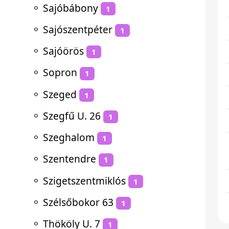
⚬
Sajóbábony
1
⚬
Sajószentpéter
1
⚬
Sajóörös
1
⚬
Sopron
1
⚬
Szeged
1
⚬
Szegfű U. 26
1
⚬
Szeghalom
1
⚬
Szentendre
1
⚬
Szigetszentmiklós
1
⚬
Szélsőbokor 63
1
⚬
Thököly U. 7
1