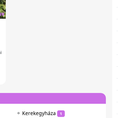
i
a
⚬
Kerekegyháza
1