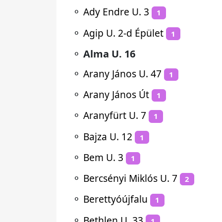
⚬
Ady Endre U. 3
1
⚬
Agip U. 2-d Épület
1
⚬
Alma U. 16
⚬
Arany János U. 47
1
⚬
Arany János Út
1
⚬
Aranyfürt U. 7
1
⚬
Bajza U. 12
1
⚬
Bem U. 3
1
⚬
Bercsényi Miklós U. 7
2
⚬
Berettyóújfalu
1
⚬
Bethlen U. 33
1