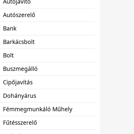
Autójavító
Autószerelő
Bank
Barkácsbolt
Bolt
Buszmegálló
Cipőjavítás
Dohányárus
Fémmegmunkáló Műhely
Fűtésszerelő