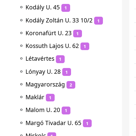
⚬
Kodály U. 45
1
⚬
Kodály Zoltán U. 33 10/2
1
⚬
Koronafürt U. 23
1
⚬
Kossuth Lajos U. 62
1
⚬
Létavértes
1
⚬
Lónyay U. 28
1
⚬
Magyarország
2
⚬
Maklár
1
⚬
Malom U. 20
1
⚬
Margó Tivadar U. 65
1
⚬
Miskolc
1