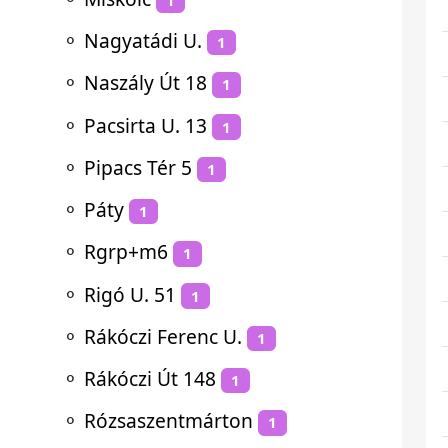
⚬
Nagyatádi U.
1
⚬
Naszály Út 18
1
⚬
Pacsirta U. 13
1
⚬
Pipacs Tér 5
1
⚬
Páty
1
⚬
Rgrp+m6
1
⚬
Rigó U. 51
1
⚬
Rákóczi Ferenc U.
1
⚬
Rákóczi Út 148
1
⚬
Rózsaszentmárton
1