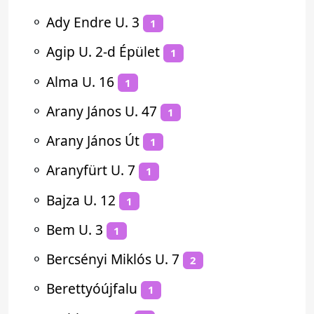
⚬
Ady Endre U. 3
1
⚬
Agip U. 2-d Épület
1
⚬
Alma U. 16
1
⚬
Arany János U. 47
1
⚬
Arany János Út
1
⚬
Aranyfürt U. 7
1
⚬
Bajza U. 12
1
⚬
Bem U. 3
1
⚬
Bercsényi Miklós U. 7
2
⚬
Berettyóújfalu
1