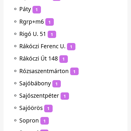
⚬
Páty
1
⚬
Rgrp+m6
1
⚬
Rigó U. 51
1
⚬
Rákóczi Ferenc U.
1
⚬
Rákóczi Út 148
1
⚬
Rózsaszentmárton
1
⚬
Sajóbábony
1
⚬
Sajószentpéter
1
⚬
Sajóörös
1
⚬
Sopron
1