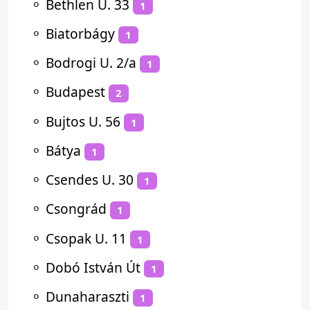
⚬
Bethlen U. 33
1
⚬
Biatorbágy
1
⚬
Bodrogi U. 2/a
1
⚬
Budapest
2
⚬
Bujtos U. 56
1
⚬
Bátya
1
⚬
Csendes U. 30
1
⚬
Csongrád
1
⚬
Csopak U. 11
1
⚬
Dobó István Út
1
⚬
Dunaharaszti
1