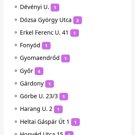
⚬
Dévényi U.
1
⚬
Dózsa György Utca
2
⚬
Erkel Ferenc U. 41
1
⚬
Fonyód
1
⚬
Gyomaendrőd
1
⚬
Győr
4
⚬
Gárdony
1
⚬
Görbe U. 23/3
1
⚬
Harang U. 2
1
⚬
Heltai Gáspár Út 1
1
⚬
Honvéd Utca 15
1