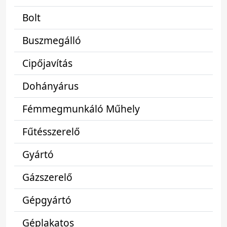
Bolt
Buszmegálló
Cipőjavítás
Dohányárus
Fémmegmunkáló Műhely
Fűtésszerelő
Gyártó
Gázszerelő
Gépgyártó
Géplakatos