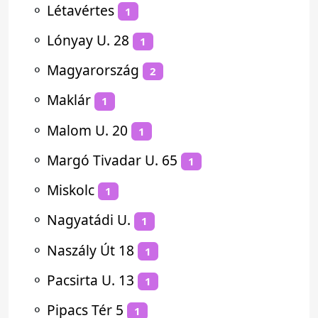
⚬
Létavértes
1
⚬
Lónyay U. 28
1
⚬
Magyarország
2
⚬
Maklár
1
⚬
Malom U. 20
1
⚬
Margó Tivadar U. 65
1
⚬
Miskolc
1
⚬
Nagyatádi U.
1
⚬
Naszály Út 18
1
⚬
Pacsirta U. 13
1
⚬
Pipacs Tér 5
1