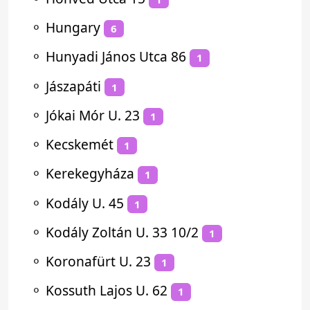
⚬
Hungary
6
⚬
Hunyadi János Utca 86
1
⚬
Jászapáti
1
⚬
Jókai Mór U. 23
1
⚬
Kecskemét
1
⚬
Kerekegyháza
1
⚬
Kodály U. 45
1
⚬
Kodály Zoltán U. 33 10/2
1
⚬
Koronafürt U. 23
1
⚬
Kossuth Lajos U. 62
1