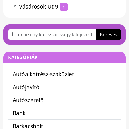
⚬
Vásárosok Út 9
1
Keresés
KATEGÓRIÁK
Autóalkatrész-szaküzlet
Autójavító
Autószerelő
Bank
Barkácsbolt