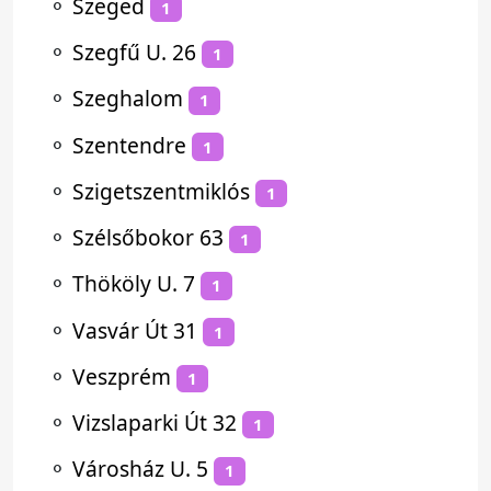
⚬
Szeged
1
⚬
Szegfű U. 26
1
⚬
Szeghalom
1
⚬
Szentendre
1
⚬
Szigetszentmiklós
1
⚬
Szélsőbokor 63
1
⚬
Thököly U. 7
1
⚬
Vasvár Út 31
1
⚬
Veszprém
1
⚬
Vizslaparki Út 32
1
⚬
Városház U. 5
1