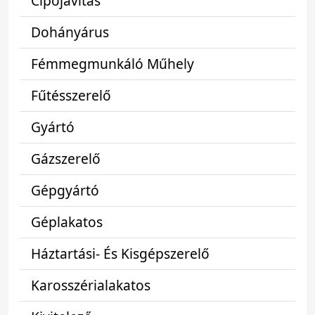
Cipőjavítás
Dohányárus
Fémmegmunkáló Műhely
Fűtésszerelő
Gyártó
Gázszerelő
Gépgyártó
Géplakatos
Háztartási- És Kisgépszerelő
Karosszérialakatos