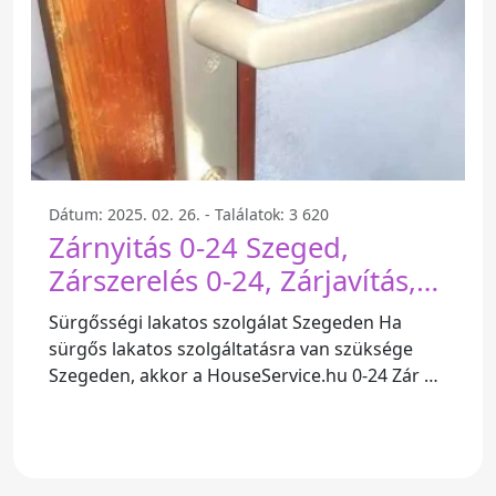
Dátum: 2025. 02. 26. - Találatok: 3 620
Zárnyitás 0-24 Szeged,
Zárszerelés 0-24, Zárjavítás,
Zárcsere. HouseService.hu 0-
Sürgősségi lakatos szolgálat Szegeden Ha
24 Zár és Nyílászáró szerviz. -
sürgős lakatos szolgáltatásra van szüksége
Szeged
Szegeden, akkor a HouseService.hu 0-24 Zár és
Nyílászáró szerviz a legjobb