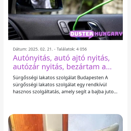
Dátum: 2025. 02. 21. - Találatok: 4 056
Autónyitás, autó ajtó nyitás,
autózár nyitás, bezártam a
kulcsot az autóba - Budapest
Sürgősségi lakatos szolgálat Budapesten A
sürgősségi lakatos szolgálat egy rendkívül
hasznos szolgáltatás, amely segít a bajba jutott
autósoknak. Legyen szó