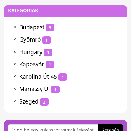
KATEGÓRIÁK
⚬
Budapest
3
⚬
Gyömrő
1
⚬
Hungary
1
⚬
Kaposvár
1
⚬
Karolina Út 45
1
⚬
Máriássy U.
1
⚬
Szeged
2
Keresés