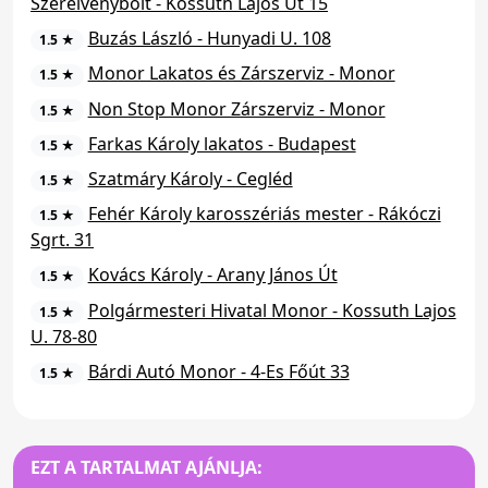
Szerelvénybolt - Kossuth Lajos Út 15
Buzás László - Hunyadi U. 108
1.5 ★
Monor Lakatos és Zárszerviz - Monor
1.5 ★
Non Stop Monor Zárszerviz - Monor
1.5 ★
Farkas Károly lakatos - Budapest
1.5 ★
Szatmáry Károly - Cegléd
1.5 ★
Fehér Károly karosszériás mester - Rákóczi
1.5 ★
Sgrt. 31
Kovács Károly - Arany János Út
1.5 ★
Polgármesteri Hivatal Monor - Kossuth Lajos
1.5 ★
U. 78-80
Bárdi Autó Monor - 4-Es Főút 33
1.5 ★
EZT A TARTALMAT AJÁNLJA: