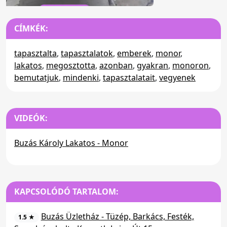
CÍMKÉK:
tapasztalta
,
tapasztalatok
,
emberek
,
monor
,
lakatos
,
megosztotta
,
azonban
,
gyakran
,
monoron
,
bemutatjuk
,
mindenki
,
tapasztalatait
,
vegyenek
VIDEÓK:
Buzás Károly Lakatos - Monor
KAPCSOLÓDÓ TARTALOM:
Buzás Üzletház - Tüzép, Barkács, Festék,
1.5 ★