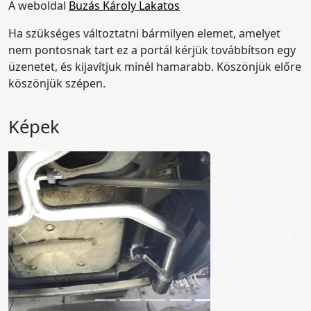
A weboldal
Buzás Károly Lakatos
Ha szükséges változtatni bármilyen elemet, amelyet
nem pontosnak tart ez a portál kérjük továbbítson egy
üzenetet, és kijavítjuk minél hamarabb. Köszönjük előre
köszönjük szépen.
Képek
Előző
Köv