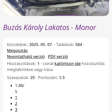
Buzás Károly Lakatos - Monor
Közzétéve::
2025. 05. 07.
-
Találatok:
584
-
Megosztás
Nyomtatható verzió
-
PDF verzió
Hozzászólások:
1
- csinál
kattintson ide
hozzászólás
megtekintése vagy írása
Szavazatok:
25
- Pontszám:
1.5
1.48/
5
1
2
3