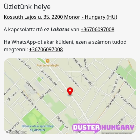
Üzletünk helye
Kossuth Lajos u. 35
,
2200
Monor
,
- Hungary (
HU
)
A kapcsolattartó ez
Lakatos
van
+36706097008
Ha WhatsApp-ot akar küldeni, ezen a számon tudod
megtenni:
+36706097008