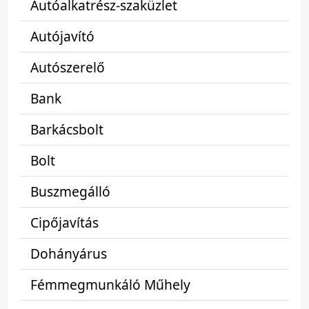
Autóalkatrész-szaküzlet
Autójavító
Autószerelő
Bank
Barkácsbolt
Bolt
Buszmegálló
Cipőjavítás
Dohányárus
Fémmegmunkáló Műhely