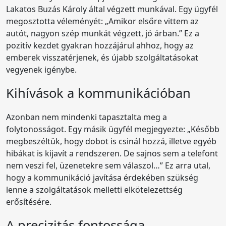
Lakatos Buzás Károly által végzett munkával. Egy ügyfél
megosztotta véleményét: „Amikor elsőre vittem az
autót, nagyon szép munkát végzett, jó árban.” Ez a
pozitív kezdet gyakran hozzájárul ahhoz, hogy az
emberek visszatérjenek, és újabb szolgáltatásokat
vegyenek igénybe.
Kihívások a kommunikációban
Azonban nem mindenki tapasztalta meg a
folytonosságot. Egy másik ügyfél megjegyezte: „Később
megbeszéltük, hogy dobot is csinál hozzá, illetve egyéb
hibákat is kijavít a rendszeren. De sajnos sem a telefont
nem veszi fel, üzenetekre sem válaszol…” Ez arra utal,
hogy a kommunikáció javítása érdekében szükség
lenne a szolgáltatások melletti elkötelezettség
erősítésére.
A precizitás fontossága