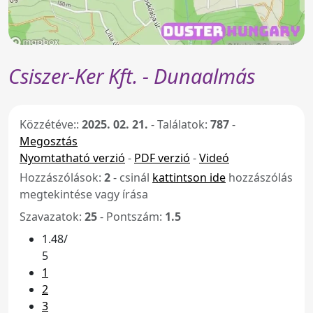
Csiszer-Ker Kft. - Dunaalmás
Közzétéve::
2025. 02. 21.
-
Találatok:
787
-
Megosztás
Nyomtatható verzió
-
PDF verzió
-
Videó
Hozzászólások:
2
- csinál
kattintson ide
hozzászólás
megtekintése vagy írása
Szavazatok:
25
- Pontszám:
1.5
1.48/
5
1
2
3