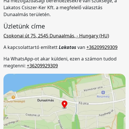
Ha mezőgazdasági berendezésekre van szüksége, a
Lakatos Csiszer-Ker Kft. a megfelelő választás
Dunaalmás területén.
Üzletünk címe
Csokonai út 75
,
2545
Dunaalmás
,
- Hungary (
HU
)
A kapcsolattartó említett
Lakatos
van
+36209929309
Ha WhatsApp-ot akar küldeni, ezen a számon tudod
megtenni:
+36209929309