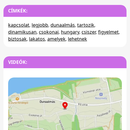
CÍMKÉK:
kapcsolat
,
legjobb
,
dunaalmás
,
tartozik
,
dinamikusan
,
csokonai
,
hungary
,
csiszer
,
figyelmet
,
biztosak
,
lakatos
,
amelyek
,
lehetnek
VIDEÓK: