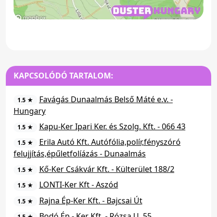
KAPCSOLÓDÓ TARTALOM:
Favágás Dunaalmás Belső Máté e.v. -
1.5 ★
Hungary
Kapu-Ker Ipari Ker. és Szolg. Kft. - 066 43
1.5 ★
Erila Autó Kft. Autófólia,polír,fényszóró
1.5 ★
felujjítás,épűletfolíázás - Dunaalmás
Kő-Ker Csákvár Kft. - Külterület 188/2
1.5 ★
LONTI-Ker Kft - Aszód
1.5 ★
Rajna Ép-Ker Kft. - Bajcsai Út
1.5 ★
Bodó Ép - Ker Kft. - Rózsa U. 55
1.5 ★