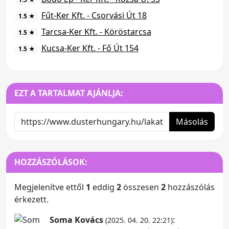
Fűt-Ker Kft. - Csorvási Út 18
1.5 ★
Tarcsa-Ker Kft. - Köröstarcsa
1.5 ★
Kucsa-Ker Kft. - Fő Út 154
1.5 ★
EZT A TARTALMAT AJÁNLJA:
Másolás
HOZZÁSZÓLÁSOK:
Megjelenítve ettől
1
eddig
2
összesen
2
hozzászólás
érkezett.
Soma Kovács
:
(2025. 04. 20. 22:21)