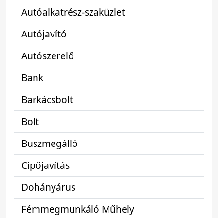
Autóalkatrész-szaküzlet
Autójavító
Autószerelő
Bank
Barkácsbolt
Bolt
Buszmegálló
Cipőjavítás
Dohányárus
Fémmegmunkáló Műhely