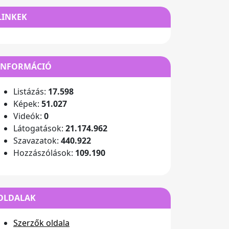
LINKEK
INFORMÁCIÓ
Listázás:
17.598
Képek:
51.027
Videók:
0
Látogatások:
21.174.962
Szavazatok:
440.922
Hozzászólások:
109.190
OLDALAK
Szerzők oldala