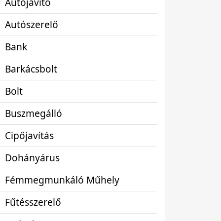
Autójavító
Autószerelő
Bank
Barkácsbolt
Bolt
Buszmegálló
Cipőjavítás
Dohányárus
Fémmegmunkáló Műhely
Fűtésszerelő