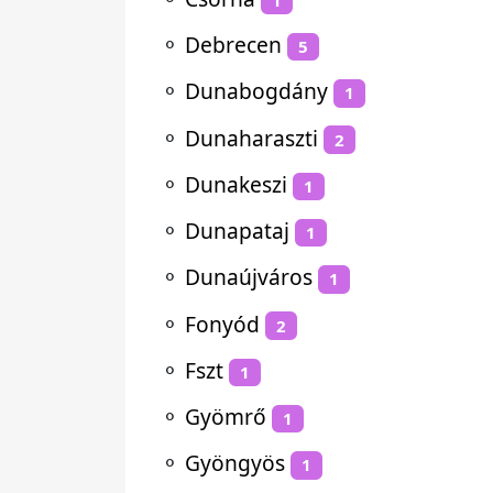
⚬
Debrecen
5
⚬
Dunabogdány
1
⚬
Dunaharaszti
2
⚬
Dunakeszi
1
⚬
Dunapataj
1
⚬
Dunaújváros
1
⚬
Fonyód
2
⚬
Fszt
1
⚬
Gyömrő
1
⚬
Gyöngyös
1