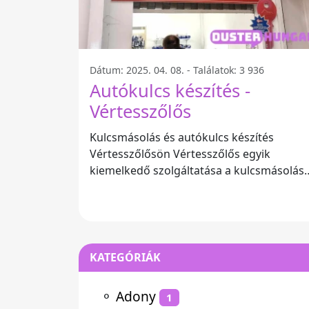
Dátum: 2025. 04. 08. - Találatok: 3 936
Autókulcs készítés -
Vértesszőlős
Kulcsmásolás és autókulcs készítés
Vértesszőlősön Vértesszőlős egyik
kiemelkedő szolgáltatása a kulcsmásolás
és autókulcs készítés, ahol szakértők
várják a
KATEGÓRIÁK
⚬
Adony
1