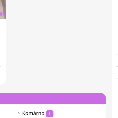
⚬
Komárno
1