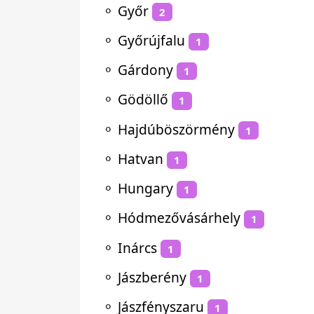
⚬
Győr
2
⚬
Győrújfalu
1
⚬
Gárdony
1
⚬
Gödöllő
1
⚬
Hajdúböszörmény
1
⚬
Hatvan
1
⚬
Hungary
1
⚬
Hódmezővásárhely
1
⚬
Inárcs
1
⚬
Jászberény
1
⚬
Jászfényszaru
1