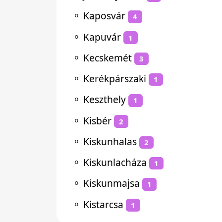
⚬
Kaposvár
4
⚬
Kapuvár
1
⚬
Kecskemét
3
⚬
Kerékpárszaki
1
⚬
Keszthely
1
⚬
Kisbér
2
⚬
Kiskunhalas
2
⚬
Kiskunlacháza
1
⚬
Kiskunmajsa
1
⚬
Kistarcsa
1