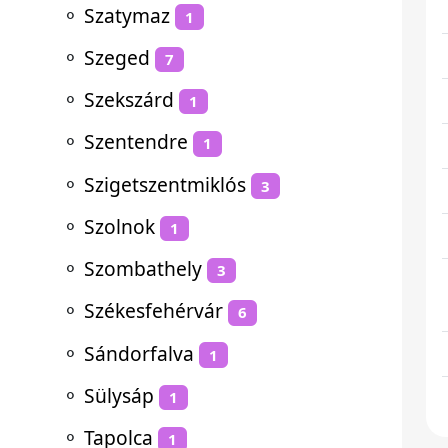
⚬
Szatymaz
1
⚬
Szeged
7
⚬
Szekszárd
1
⚬
Szentendre
1
⚬
Szigetszentmiklós
3
⚬
Szolnok
1
⚬
Szombathely
3
⚬
Székesfehérvár
6
⚬
Sándorfalva
1
⚬
Sülysáp
1
⚬
Tapolca
1