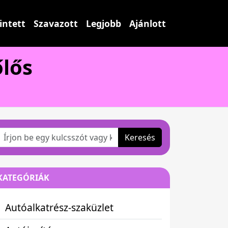
intett
Szavazott
Legjobb
Ajánlott
lős
Keresés
KATEGÓRIÁK
Autóalkatrész-szaküzlet