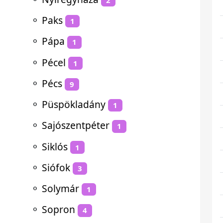
⚬
Paks
1
⚬
Pápa
1
⚬
Pécel
1
⚬
Pécs
9
⚬
Püspökladány
1
⚬
Sajószentpéter
1
⚬
Siklós
1
⚬
Siófok
3
⚬
Solymár
1
⚬
Sopron
4