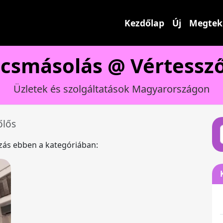
Kezdőlap
Új
Megtek
csmásolás @ Vértessző
Üzletek és szolgáltatások Magyarországon
őlős
ázás ebben a kategóriában: