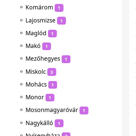
⚬
Komárom
1
⚬
Lajosmizse
1
⚬
Maglód
1
⚬
Makó
1
⚬
Mezőhegyes
1
⚬
Miskolc
3
⚬
Mohács
1
⚬
Monor
1
⚬
Mosonmagyaróvár
1
⚬
Nagykálló
1
⚬
Nyíregyháza
2