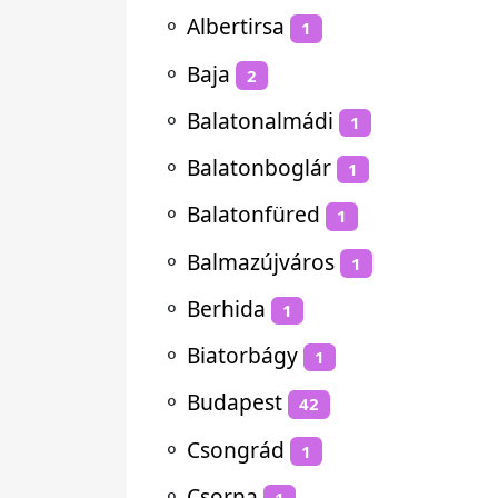
⚬
Albertirsa
1
⚬
Baja
2
⚬
Balatonalmádi
1
⚬
Balatonboglár
1
⚬
Balatonfüred
1
⚬
Balmazújváros
1
⚬
Berhida
1
⚬
Biatorbágy
1
⚬
Budapest
42
⚬
Csongrád
1
⚬
Csorna
1