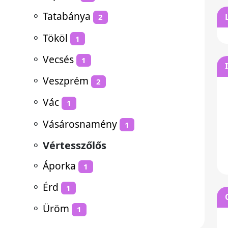
⚬
Tatabánya
2
⚬
Tököl
1
⚬
Vecsés
1
⚬
Veszprém
2
⚬
Vác
1
⚬
Vásárosnamény
1
⚬
Vértesszőlős
⚬
Áporka
1
⚬
Érd
1
⚬
Üröm
1