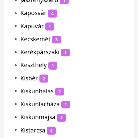
1
⚬
Kaposvár
4
⚬
Kapuvár
1
⚬
Kecskemét
3
⚬
Kerékpárszaki
1
⚬
Keszthely
1
⚬
Kisbér
2
⚬
Kiskunhalas
2
⚬
Kiskunlacháza
1
⚬
Kiskunmajsa
1
⚬
Kistarcsa
1