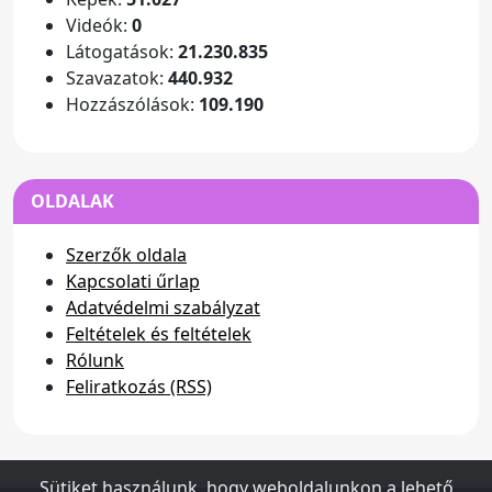
Videók:
0
Látogatások:
21.230.835
Szavazatok:
440.932
Hozzászólások:
109.190
OLDALAK
Szerzők oldala
Kapcsolati űrlap
Adatvédelmi szabályzat
Feltételek és feltételek
Rólunk
Feliratkozás (RSS)
Sütiket használunk, hogy weboldalunkon a lehető