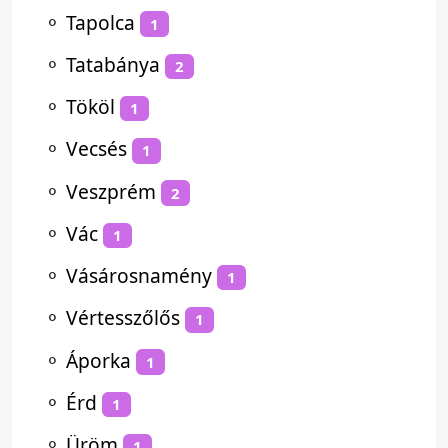
⚬
Tapolca
1
⚬
Tatabánya
2
⚬
Tököl
1
⚬
Vecsés
1
⚬
Veszprém
2
⚬
Vác
1
⚬
Vásárosnamény
1
⚬
Vértesszőlős
1
⚬
Áporka
1
⚬
Érd
1
⚬
Üröm
1