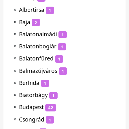
⚬
Albertirsa
1
⚬
Baja
2
⚬
Balatonalmádi
1
⚬
Balatonboglár
1
⚬
Balatonfüred
1
⚬
Balmazújváros
1
⚬
Berhida
1
⚬
Biatorbágy
1
⚬
Budapest
42
⚬
Csongrád
1