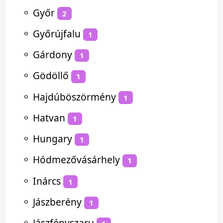
⚬
Győr
2
⚬
Győrújfalu
1
⚬
Gárdony
1
⚬
Gödöllő
1
⚬
Hajdúböszörmény
1
⚬
Hatvan
1
⚬
Hungary
1
⚬
Hódmezővásárhely
1
⚬
Inárcs
1
⚬
Jászberény
1
⚬
Jászfényszaru