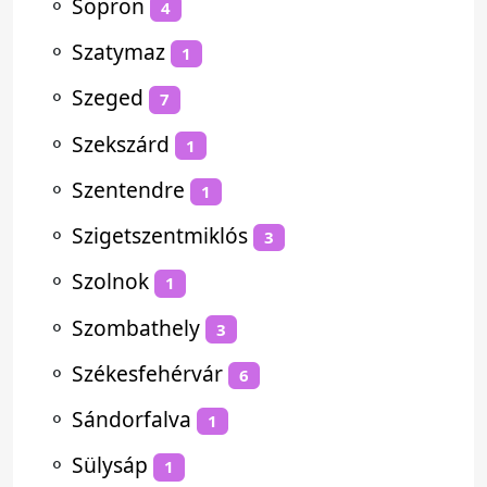
⚬
Sopron
4
⚬
Szatymaz
1
⚬
Szeged
7
⚬
Szekszárd
1
⚬
Szentendre
1
⚬
Szigetszentmiklós
3
⚬
Szolnok
1
⚬
Szombathely
3
⚬
Székesfehérvár
6
⚬
Sándorfalva
1
⚬
Sülysáp
1