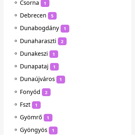
⚬
Csorna
1
⚬
Debrecen
5
⚬
Dunabogdány
1
⚬
Dunaharaszti
2
⚬
Dunakeszi
1
⚬
Dunapataj
1
⚬
Dunaújváros
1
⚬
Fonyód
2
⚬
Fszt
1
⚬
Gyömrő
1
⚬
Gyöngyös
1