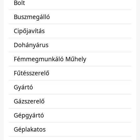
Bolt
Buszmegálló
Cipőjavítás
Dohányárus
Fémmegmunkáló Műhely
Fűtésszerelő
Gyártó
Gázszerelő
Gépgyártó
Géplakatos