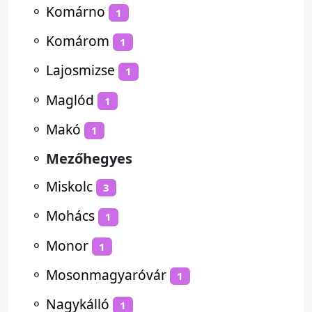
⚬
Komárno
1
⚬
Komárom
1
⚬
Lajosmizse
1
⚬
Maglód
1
⚬
Makó
1
⚬
Mezőhegyes
⚬
Miskolc
3
⚬
Mohács
1
⚬
Monor
1
⚬
Mosonmagyaróvár
1
⚬
Nagykálló
1