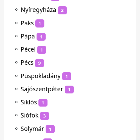
⚬
Nyíregyháza
2
⚬
Paks
1
⚬
Pápa
1
⚬
Pécel
1
⚬
Pécs
9
⚬
Püspökladány
1
⚬
Sajószentpéter
1
⚬
Siklós
1
⚬
Siófok
3
⚬
Solymár
1