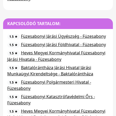
KAPCSOLÓDÓ TARTALOM:
Füzesabonyi Járási Ügyészség - Füzesabony
1.5 ★
Füzesabonyi Járási Földhivatal - Füzesabony
1.5 ★
Heves Megyei Kormányhivatal Füzesabonyi
1.5 ★
Járási Hivatala - Füzesabony
Baktalórántháza Járási Hivatal Járási
1.5 ★
Munkaügyi Kirendeltsége - Baktalórántháza
Füzesabonyi Polgármesteri Hivatal -
1.5 ★
Füzesabony
Füzesabonyi Katasztrófavédelmi Őrs -
1.5 ★
Füzesabony
Heves Megyei Kormányhivatal Füzesabonyi
1.5 ★