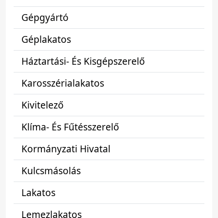
Gépgyártó
Géplakatos
Háztartási- És Kisgépszerelő
Karosszérialakatos
Kivitelező
Klíma- És Fűtésszerelő
Kormányzati Hivatal
Kulcsmásolás
Lakatos
Lemezlakatos