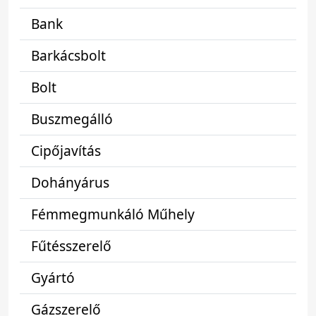
Bank
Barkácsbolt
Bolt
Buszmegálló
Cipőjavítás
Dohányárus
Fémmegmunkáló Műhely
Fűtésszerelő
Gyártó
Gázszerelő