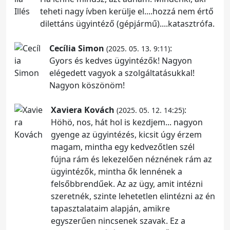
teheti nagy ívben kerülje el....hozzá nem értő
dilettáns ügyintéző (gépjármű)....katasztrófa.
Cecília Simon
:
(2025. 05. 13. 9:11)
Gyors és kedves ügyintézők! Nagyon
elégedett vagyok a szolgáltatásukkal!
Nagyon köszönöm!
Xaviera Kovách
:
(2025. 05. 12. 14:25)
Höhö, nos, hát hol is kezdjem... nagyon
gyenge az ügyintézés, kicsit úgy érzem
magam, mintha egy kedvezőtlen szél
fújna rám és lekezelően néznének rám az
ügyintézők, mintha ők lennének a
felsőbbrendűek. Az az ügy, amit intézni
szeretnék, szinte lehetetlen elintézni az én
tapasztalataim alapján, amikre
egyszerűen nincsenek szavak. Ez a