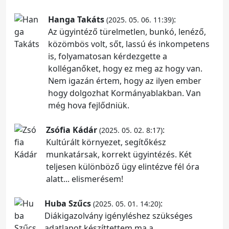
Hanga Takáts
:
(2025. 05. 06. 11:39)
Az ügyintéző türelmetlen, bunkó, lenéző,
közömbös volt, sőt, lassú és inkompetens
is, folyamatosan kérdezgette a
kolléganőket, hogy ez meg az hogy van.
Nem igazán értem, hogy az ilyen ember
hogy dolgozhat Kormányablakban. Van
még hova fejlődniük.
Zsófia Kádár
:
(2025. 05. 02. 8:17)
Kultúrált környezet, segítőkész
munkatársak, korrekt ügyintézés. Két
teljesen különböző ügy elintézve fél óra
alatt... elismerésem!
Huba Szűcs
:
(2025. 05. 01. 14:20)
Diákigazolvány igényléshez szükséges
adatlapot készíttettem ma a