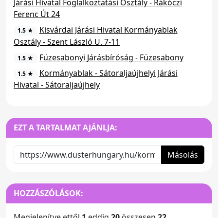
Járási Hivatal Foglalkoztatási Osztály - Rákóczi
Ferenc Út 24
Kisvárdai Járási Hivatal Kormányablak
1.5 ★
Osztály - Szent László U. 7-11
Füzesabonyi Járásbíróság - Füzesabony
1.5 ★
Kormányablak - Sátoraljaújhelyi Járási
1.5 ★
Hivatal - Sátoraljaújhely
EZT A TARTALMAT AJÁNLJA:
Másolás
HOZZÁSZÓLÁSOK:
Megjelenítve ettől
1
eddig
20
összesen
22