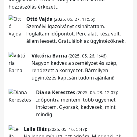
hozzászólás érkezett.
Ottó Vajda
:
(2025. 05. 27. 11:55)
Személyi igazolványt csináltattam.
Foglaltam időpontot. Perc alatt kész volt,
állam leesett. Gratulálok az ügyintézőknek.
Viktória Barna
:
(2025. 05. 26. 1:46)
Nagyon kedves a személyzet és szép,
rendezett a környezet. Bármilyen
ügyintézés kapcsán tudom ajánlani!
Diana Keresztes
:
(2025. 05. 23. 12:07)
Időpontra mentem, több ügyemet
intéztem. Gyorsak, kedvesek, mint
mindig.
Leila Illés
:
(2025. 05. 16. 5:47)
Ha lenne mínusz, azt adnám. Mindenki, aki