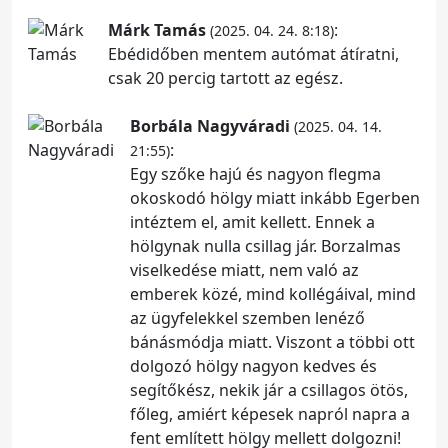
Márk Tamás
:
(2025. 04. 24. 8:18)
Ebédidőben mentem autómat átíratni,
csak 20 percig tartott az egész.
Borbála Nagyváradi
(2025. 04. 14.
:
21:55)
Egy szőke hajú és nagyon flegma
okoskodó hölgy miatt inkább Egerben
intéztem el, amit kellett. Ennek a
hölgynak nulla csillag jár. Borzalmas
viselkedése miatt, nem való az
emberek közé, mind kollégáival, mind
az ügyfelekkel szemben lenéző
bánásmódja miatt. Viszont a többi ott
dolgozó hölgy nagyon kedves és
segítőkész, nekik jár a csillagos ötös,
főleg, amiért képesek napról napra a
fent említett hölgy mellett dolgozni!