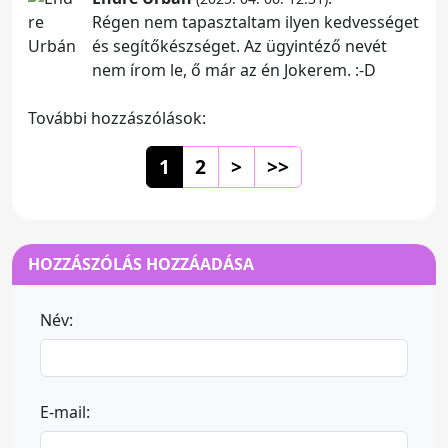
Régen nem tapasztaltam ilyen kedvességet
és segítőkészséget. Az ügyintéző nevét
nem írom le, ő már az én Jokerem. :-D
További hozzászólások:
1
2
>
>>
HOZZÁSZÓLÁS HOZZÁADÁSA
Név:
E-mail: