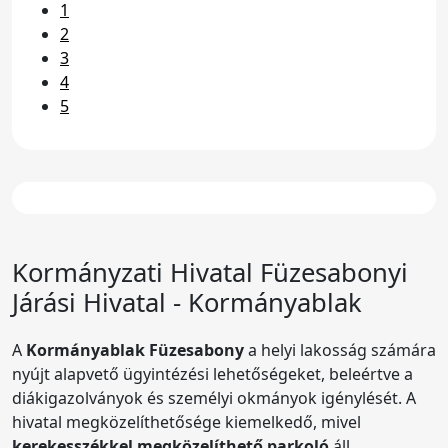
1
2
3
4
5
Kormányzati Hivatal
Füzesabonyi
Járási Hivatal - Kormányablak
A
Kormányablak Füzesabony
a helyi lakosság számára
nyújt alapvető ügyintézési lehetőségeket, beleértve a
diákigazolványok és személyi okmányok igénylését. A
hivatal megközelíthetősége kiemelkedő, mivel
kerekesszékkel megközelíthető parkoló
áll