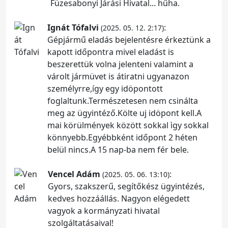
Füzesabonyi Járási Hivatal... hűha.
Ignát Tófalvi
:
(2025. 05. 12. 2:17)
Gépjármű eladás bejelentésre érkeztünk a
kapott időpontra mivel eladást is
beszerettük volna jelenteni valamint a
várolt jármüvet is átiratni ugyanazon
személyrre,így egy idöpontott
foglaltunk.Természetesen nem csinálta
meg az ügyintéző.Költe uj idöpont kell.A
mai körülmények között sokkal ìgy sokkal
könnyebb.Egyébbként időpont 2 héten
belül nincs.A 15 nap-ba nem fér bele.
Vencel Adám
:
(2025. 05. 06. 13:10)
Gyors, szakszerű, segítőkész ügyintézés,
kedves hozzáállás. Nagyon elégedett
vagyok a kormányzati hivatal
szolgáltatásaival!