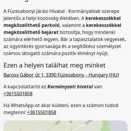
A Füzesabonyi Járási Hivatal - Kormányablak szerepe
jelentős a helyi közösség életében. A
kerekesszékkel
megközelíthető parkoló
, valamint a
kerekesszékkel
megközelíthető bejárat
biztosítja, hogy mindenki
számára elérhető legyen. Bár a tapasztalatok vegyesek,
az ügyintézés gyorsasága és a segítőkész személyzet
számos látogató számára pozitív élményt nyújt.
Ezen a helyen találhat meg minket
Baross Gábor út 1
,
3390
Füzesabony
,
- Hungary (
HU
)
A kapcsolattartó ez
Kormányzati hivatal
van
+3615501858
Ha WhatsApp-ot akar küldeni, ezen a számon tudod
megtenni:
+3615501858