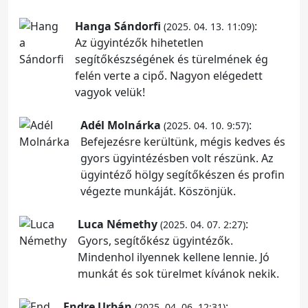
Hanga Sándorfi
:
(2025. 04. 13. 11:09)
Az ügyintézők hihetetlen
segítőkészségének és türelmének ég
felén verte a cipő. Nagyon elégedett
vagyok velük!
Adél Molnárka
:
(2025. 04. 10. 9:57)
Befejezésre kerültünk, mégis kedves és
gyors ügyintézésben volt részünk. Az
ügyintéző hölgy segítőkészen és profin
végezte munkáját. Köszönjük.
Luca Némethy
:
(2025. 04. 07. 2:27)
Gyors, segítőkész ügyintézők.
Mindenhol ilyennek kellene lennie. Jó
munkát és sok türelmet kívánok nekik.
Endre Urbán
:
(2025. 04. 06. 12:31)