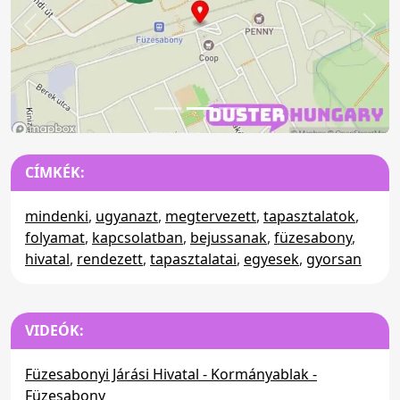
Előző
Köv
CÍMKÉK:
mindenki
,
ugyanazt
,
megtervezett
,
tapasztalatok
,
folyamat
,
kapcsolatban
,
bejussanak
,
füzesabony
,
hivatal
,
rendezett
,
tapasztalatai
,
egyesek
,
gyorsan
VIDEÓK:
Füzesabonyi Járási Hivatal - Kormányablak -
Füzesabony