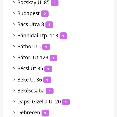
⚬
Bocskay U. 85
1
⚬
Budapest
2
⚬
Bács Utca 8
1
⚬
Bánhidai Ltp. 113
1
⚬
Báthori U.
1
⚬
Bátori Út 123
1
⚬
Bécsi Út 85
1
⚬
Béke U. 36
1
⚬
Békéscsaba
1
⚬
Dapsi Gizella U. 20
1
⚬
Debrecen
1