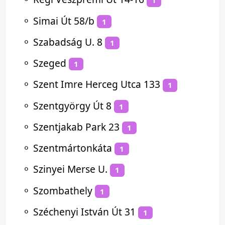
1
⚬
Simai Út 58/b
1
⚬
Szabadság U. 8
1
⚬
Szeged
1
⚬
Szent Imre Herceg Utca 133
1
⚬
Szentgyörgy Út 8
1
⚬
Szentjakab Park 23
1
⚬
Szentmártonkáta
1
⚬
Szinyei Merse U.
1
⚬
Szombathely
1
⚬
Széchenyi István Út 31
1