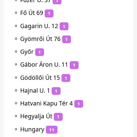
1
⚬
Fő Út 69
1
⚬
Gagarin U. 12
1
⚬
Gyömrői Út 76
1
⚬
Győr
1
⚬
Gábor Áron U. 11
1
⚬
Gödöllői Út 15
1
⚬
Hajnal U. 1
1
⚬
Hatvani Kapu Tér 4
1
⚬
Hegyalja Út
1
⚬
Hungary
11