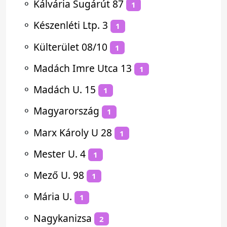
⚬
Kálvária Sugárút 87
1
⚬
Készenléti Ltp. 3
1
⚬
Külterület 08/10
1
⚬
Madách Imre Utca 13
1
⚬
Madách U. 15
1
⚬
Magyarország
1
⚬
Marx Károly U 28
1
⚬
Mester U. 4
1
⚬
Mező U. 98
1
⚬
Mária U.
1
⚬
Nagykanizsa
2