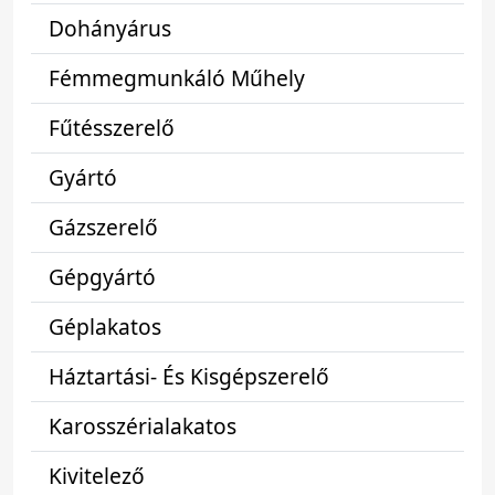
Dohányárus
Fémmegmunkáló Műhely
Fűtésszerelő
Gyártó
Gázszerelő
Gépgyártó
Géplakatos
Háztartási- És Kisgépszerelő
Karosszérialakatos
Kivitelező