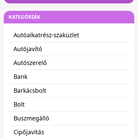
KATEGÓRIÁK
Autóalkatrész-szaküzlet
Autójavító
Autószerelő
Bank
Barkácsbolt
Bolt
Buszmegálló
Cipőjavítás