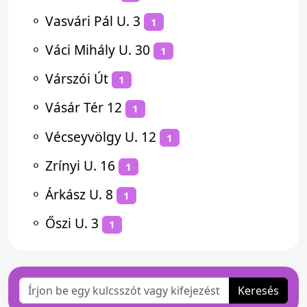
⚬
Vasvári Pál U. 3
1
⚬
Váci Mihály U. 30
1
⚬
Várszói Út
1
⚬
Vásár Tér 12
1
⚬
Vécseyvölgy U. 12
1
⚬
Zrínyi U. 16
1
⚬
Árkász U. 8
1
⚬
Őszi U. 3
1
Keresés