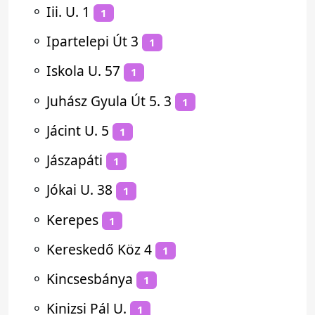
⚬
Iii. U. 1
1
⚬
Ipartelepi Út 3
1
⚬
Iskola U. 57
1
⚬
Juhász Gyula Út 5. 3
1
⚬
Jácint U. 5
1
⚬
Jászapáti
1
⚬
Jókai U. 38
1
⚬
Kerepes
1
⚬
Kereskedő Köz 4
1
⚬
Kincsesbánya
1
⚬
Kinizsi Pál U.
1