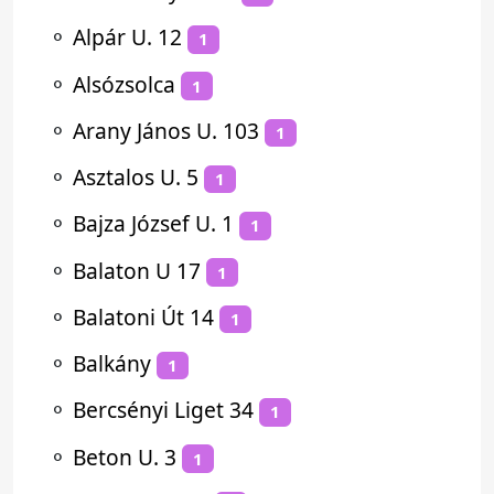
⚬
Alpár U. 12
1
⚬
Alsózsolca
1
⚬
Arany János U. 103
1
⚬
Asztalos U. 5
1
⚬
Bajza József U. 1
1
⚬
Balaton U 17
1
⚬
Balatoni Út 14
1
⚬
Balkány
1
⚬
Bercsényi Liget 34
1
⚬
Beton U. 3
1