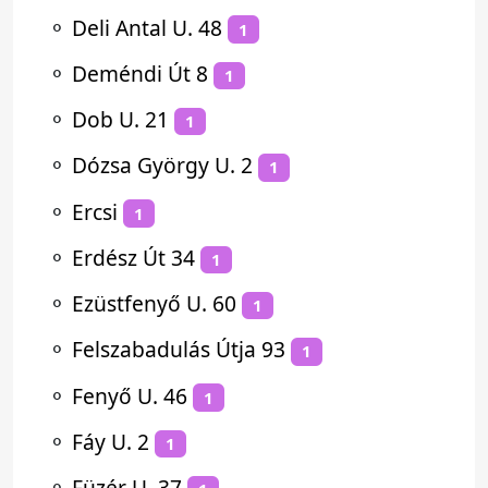
⚬
Deli Antal U. 48
1
⚬
Deméndi Út 8
1
⚬
Dob U. 21
1
⚬
Dózsa György U. 2
1
⚬
Ercsi
1
⚬
Erdész Út 34
1
⚬
Ezüstfenyő U. 60
1
⚬
Felszabadulás Útja 93
1
⚬
Fenyő U. 46
1
⚬
Fáy U. 2
1
⚬
Füzér U. 37