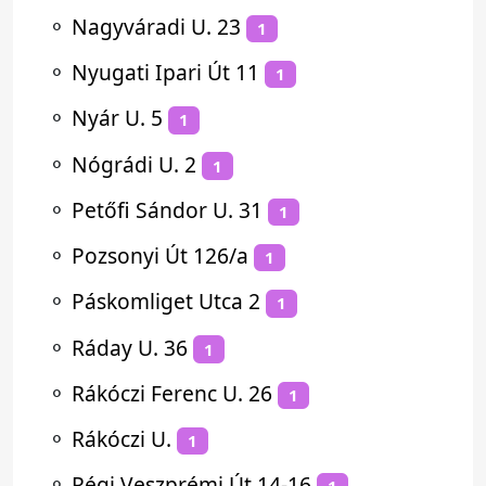
⚬
Nagyváradi U. 23
1
⚬
Nyugati Ipari Út 11
1
⚬
Nyár U. 5
1
⚬
Nógrádi U. 2
1
⚬
Petőfi Sándor U. 31
1
⚬
Pozsonyi Út 126/a
1
⚬
Páskomliget Utca 2
1
⚬
Ráday U. 36
1
⚬
Rákóczi Ferenc U. 26
1
⚬
Rákóczi U.
1
⚬
Régi Veszprémi Út 14-16