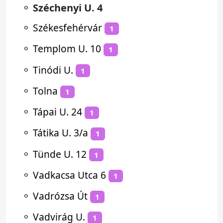
⚬
Széchenyi U. 4
⚬
Székesfehérvár
1
⚬
Templom U. 10
1
⚬
Tinódi U.
1
⚬
Tolna
1
⚬
Tápai U. 24
1
⚬
Tátika U. 3/a
1
⚬
Tünde U. 12
1
⚬
Vadkacsa Utca 6
1
⚬
Vadrózsa Út
1
⚬
Vadvirág U.
1