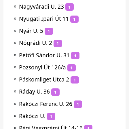
⚬
Nagyváradi U. 23
1
⚬
Nyugati Ipari Út 11
1
⚬
Nyár U. 5
1
⚬
Nógrádi U. 2
1
⚬
Petőfi Sándor U. 31
1
⚬
Pozsonyi Út 126/a
1
⚬
Páskomliget Utca 2
1
⚬
Ráday U. 36
1
⚬
Rákóczi Ferenc U. 26
1
⚬
Rákóczi U.
1
⚬
Régi Veszprémi Út 14-16
1