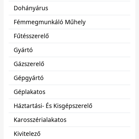
Dohányárus
Fémmegmunkáló Műhely
Fűtésszerelő
Gyártó
Gázszerelő
Gépgyártó
Géplakatos
Háztartási- És Kisgépszerelő
Karosszérialakatos
Kivitelező