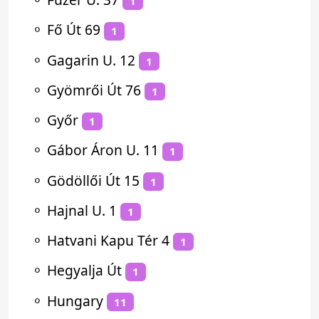
1
⚬
Fő Út 69
1
⚬
Gagarin U. 12
1
⚬
Gyömrői Út 76
1
⚬
Győr
1
⚬
Gábor Áron U. 11
1
⚬
Gödöllői Út 15
1
⚬
Hajnal U. 1
1
⚬
Hatvani Kapu Tér 4
1
⚬
Hegyalja Út
1
⚬
Hungary
11