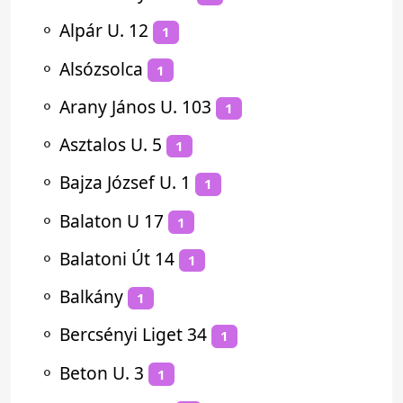
⚬
Alpár U. 12
1
⚬
Alsózsolca
1
⚬
Arany János U. 103
1
⚬
Asztalos U. 5
1
⚬
Bajza József U. 1
1
⚬
Balaton U 17
1
⚬
Balatoni Út 14
1
⚬
Balkány
1
⚬
Bercsényi Liget 34
1
⚬
Beton U. 3
1