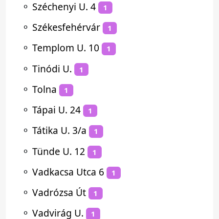
⚬
Széchenyi U. 4
1
⚬
Székesfehérvár
1
⚬
Templom U. 10
1
⚬
Tinódi U.
1
⚬
Tolna
1
⚬
Tápai U. 24
1
⚬
Tátika U. 3/a
1
⚬
Tünde U. 12
1
⚬
Vadkacsa Utca 6
1
⚬
Vadrózsa Út
1
⚬
Vadvirág U.
1