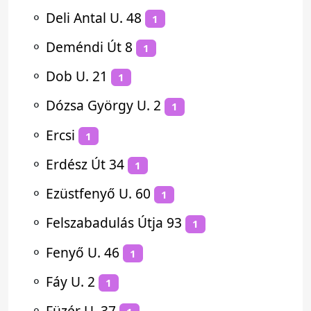
⚬
Deli Antal U. 48
1
⚬
Deméndi Út 8
1
⚬
Dob U. 21
1
⚬
Dózsa György U. 2
1
⚬
Ercsi
1
⚬
Erdész Út 34
1
⚬
Ezüstfenyő U. 60
1
⚬
Felszabadulás Útja 93
1
⚬
Fenyő U. 46
1
⚬
Fáy U. 2
1
⚬
Füzér U. 37