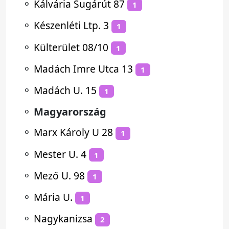
⚬
Kálvária Sugárút 87
1
⚬
Készenléti Ltp. 3
1
⚬
Külterület 08/10
1
⚬
Madách Imre Utca 13
1
⚬
Madách U. 15
1
⚬
Magyarország
⚬
Marx Károly U 28
1
⚬
Mester U. 4
1
⚬
Mező U. 98
1
⚬
Mária U.
1
⚬
Nagykanizsa
2