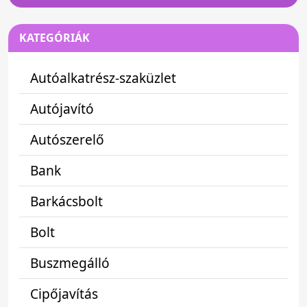
KATEGÓRIÁK
Autóalkatrész-szaküzlet
Autójavító
Autószerelő
Bank
Barkácsbolt
Bolt
Buszmegálló
Cipőjavítás