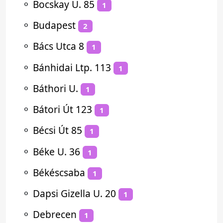
⚬
Bocskay U. 85
1
⚬
Budapest
2
⚬
Bács Utca 8
1
⚬
Bánhidai Ltp. 113
1
⚬
Báthori U.
1
⚬
Bátori Út 123
1
⚬
Bécsi Út 85
1
⚬
Béke U. 36
1
⚬
Békéscsaba
1
⚬
Dapsi Gizella U. 20
1
⚬
Debrecen
1