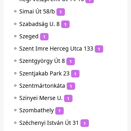
⚬
Simai Út 58/b
1
⚬
Szabadság U. 8
1
⚬
Szeged
1
⚬
Szent Imre Herceg Utca 133
1
⚬
Szentgyörgy Út 8
1
⚬
Szentjakab Park 23
1
⚬
Szentmártonkáta
1
⚬
Szinyei Merse U.
1
⚬
Szombathely
1
⚬
Széchenyi István Út 31
1