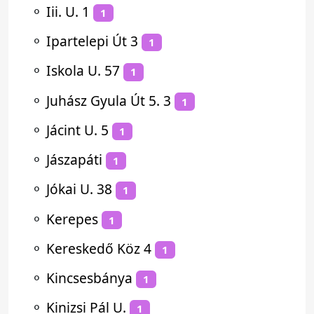
⚬
Iii. U. 1
1
⚬
Ipartelepi Út 3
1
⚬
Iskola U. 57
1
⚬
Juhász Gyula Út 5. 3
1
⚬
Jácint U. 5
1
⚬
Jászapáti
1
⚬
Jókai U. 38
1
⚬
Kerepes
1
⚬
Kereskedő Köz 4
1
⚬
Kincsesbánya
1
⚬
Kinizsi Pál U.
1