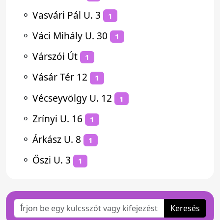
⚬
Vasvári Pál U. 3
1
⚬
Váci Mihály U. 30
1
⚬
Várszói Út
1
⚬
Vásár Tér 12
1
⚬
Vécseyvölgy U. 12
1
⚬
Zrínyi U. 16
1
⚬
Árkász U. 8
1
⚬
Őszi U. 3
1
Keresés