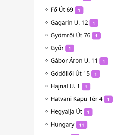
⚬
Fő Út 69
1
⚬
Gagarin U. 12
1
⚬
Gyömrői Út 76
1
⚬
Győr
1
⚬
Gábor Áron U. 11
1
⚬
Gödöllői Út 15
1
⚬
Hajnal U. 1
1
⚬
Hatvani Kapu Tér 4
1
⚬
Hegyalja Út
1
⚬
Hungary
11