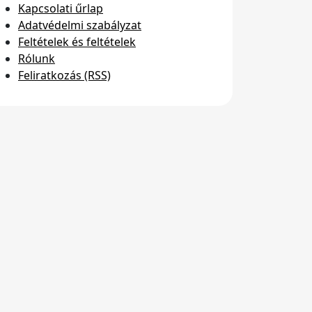
Kapcsolati űrlap
Adatvédelmi szabályzat
Feltételek és feltételek
Rólunk
Feliratkozás (RSS)