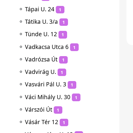
⚬
Tápai U. 24
1
⚬
Tátika U. 3/a
1
⚬
Tünde U. 12
1
⚬
Vadkacsa Utca 6
1
⚬
Vadrózsa Út
1
⚬
Vadvirág U.
1
⚬
Vasvári Pál U. 3
1
⚬
Váci Mihály U. 30
1
⚬
Várszói Út
1
⚬
Vásár Tér 12
1