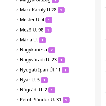
⚬
Marx Károly U 28
1
⚬
Mester U. 4
1
⚬
Mező U. 98
1
⚬
Mária U.
1
⚬
Nagykanizsa
2
⚬
Nagyváradi U. 23
1
⚬
Nyugati Ipari Út 11
1
⚬
Nyár U. 5
1
⚬
Nógrádi U. 2
1
⚬
Petőfi Sándor U. 31
1