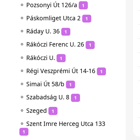
⚬
Pozsonyi Út 126/a
1
⚬
Páskomliget Utca 2
1
⚬
Ráday U. 36
1
⚬
Rákóczi Ferenc U. 26
1
⚬
Rákóczi U.
1
⚬
Régi Veszprémi Út 14-16
1
⚬
Simai Út 58/b
1
⚬
Szabadság U. 8
1
⚬
Szeged
1
⚬
Szent Imre Herceg Utca 133
1