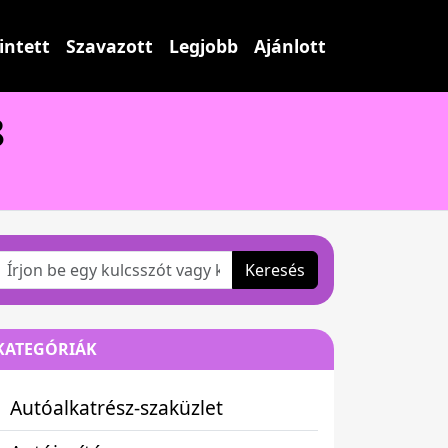
intett
Szavazott
Legjobb
Ajánlott
8
Keresés
KATEGÓRIÁK
Autóalkatrész-szaküzlet