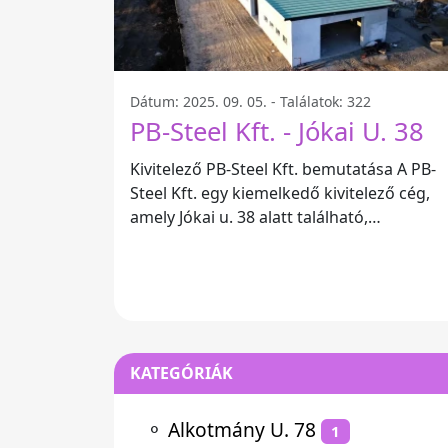
Dátum: 2025. 09. 05. - Találatok: 322
PB-Steel Kft. - Jókai U. 38
Kivitelező PB-Steel Kft. bemutatása A PB-
Steel Kft. egy kiemelkedő kivitelező cég,
amely Jókai u. 38 alatt található,
Magyarországon. A vállalat a modern
KATEGÓRIÁK
⚬
Alkotmány U. 78
1