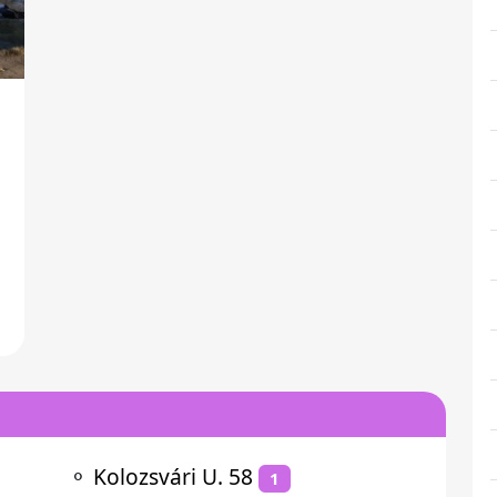
⚬
Kolozsvári U. 58
1