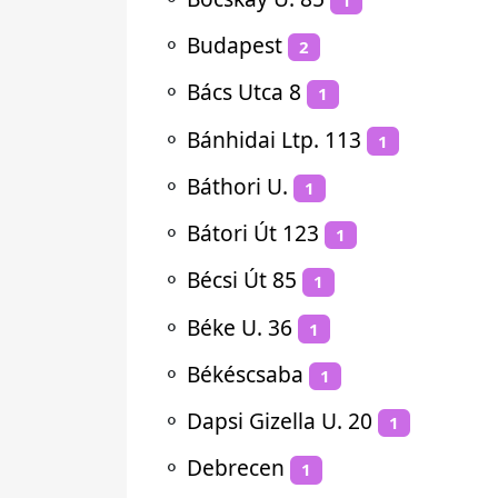
⚬
Budapest
2
⚬
Bács Utca 8
1
⚬
Bánhidai Ltp. 113
1
⚬
Báthori U.
1
⚬
Bátori Út 123
1
⚬
Bécsi Út 85
1
⚬
Béke U. 36
1
⚬
Békéscsaba
1
⚬
Dapsi Gizella U. 20
1
⚬
Debrecen
1