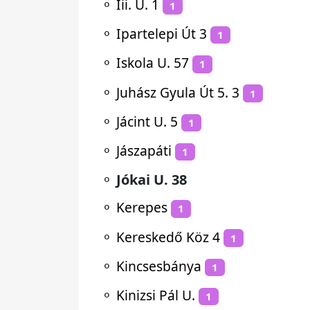
⚬
Iii. U. 1
1
⚬
Ipartelepi Út 3
1
⚬
Iskola U. 57
1
⚬
Juhász Gyula Út 5. 3
1
⚬
Jácint U. 5
1
⚬
Jászapáti
1
⚬
Jókai U. 38
⚬
Kerepes
1
⚬
Kereskedő Köz 4
1
⚬
Kincsesbánya
1
⚬
Kinizsi Pál U.
1