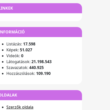
LINKEK
INFORMÁCIÓ
Listázás:
17.598
Képek:
51.027
Videók:
0
Látogatások:
21.198.543
Szavazatok:
440.925
Hozzászólások:
109.190
OLDALAK
Szerzők oldala