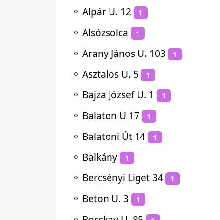
⚬
Alpár U. 12
1
⚬
Alsózsolca
1
⚬
Arany János U. 103
1
⚬
Asztalos U. 5
1
⚬
Bajza József U. 1
1
⚬
Balaton U 17
1
⚬
Balatoni Út 14
1
⚬
Balkány
1
⚬
Bercsényi Liget 34
1
⚬
Beton U. 3
1
⚬
Bocskay U. 85
1