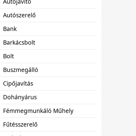
Autójavító
Autószerelő
Bank
Barkácsbolt
Bolt
Buszmegálló
Cipőjavítás
Dohányárus
Fémmegmunkáló Műhely
Fűtésszerelő