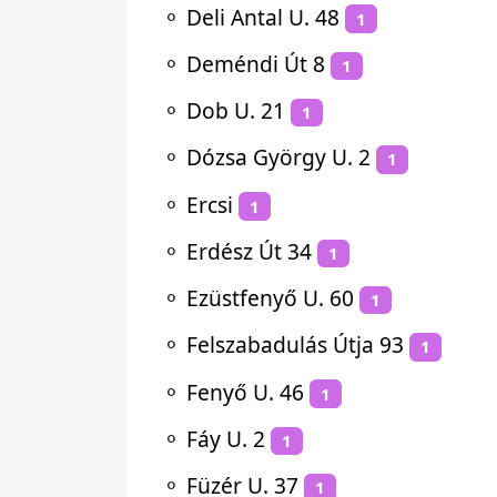
⚬
Deli Antal U. 48
1
⚬
Deméndi Út 8
1
⚬
Dob U. 21
1
⚬
Dózsa György U. 2
1
⚬
Ercsi
1
⚬
Erdész Út 34
1
⚬
Ezüstfenyő U. 60
1
⚬
Felszabadulás Útja 93
1
⚬
Fenyő U. 46
1
⚬
Fáy U. 2
1
⚬
Füzér U. 37
1