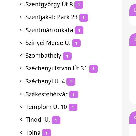
⚬
Szentgyörgy Út 8
1
⚬
Szentjakab Park 23
1
⚬
Szentmártonkáta
1
⚬
Szinyei Merse U.
1
⚬
Szombathely
1
⚬
Széchenyi István Út 31
1
⚬
Széchenyi U. 4
1
⚬
Székesfehérvár
1
⚬
Templom U. 10
1
⚬
Tinódi U.
1
⚬
Tolna
1