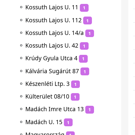
⚬
Kossuth Lajos U. 11
1
⚬
Kossuth Lajos U. 112
1
⚬
Kossuth Lajos U. 14/a
1
⚬
Kossuth Lajos U. 42
1
⚬
Krúdy Gyula Utca 4
1
⚬
Kálvária Sugárút 87
1
⚬
Készenléti Ltp. 3
1
⚬
Külterület 08/10
1
⚬
Madách Imre Utca 13
1
⚬
Madách U. 15
1
⚬
Magyarország
1