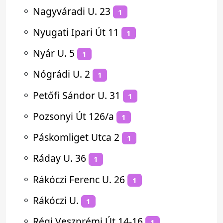
⚬
Nagyváradi U. 23
1
⚬
Nyugati Ipari Út 11
1
⚬
Nyár U. 5
1
⚬
Nógrádi U. 2
1
⚬
Petőfi Sándor U. 31
1
⚬
Pozsonyi Út 126/a
1
⚬
Páskomliget Utca 2
1
⚬
Ráday U. 36
1
⚬
Rákóczi Ferenc U. 26
1
⚬
Rákóczi U.
1
⚬
Régi Veszprémi Út 14-16
1