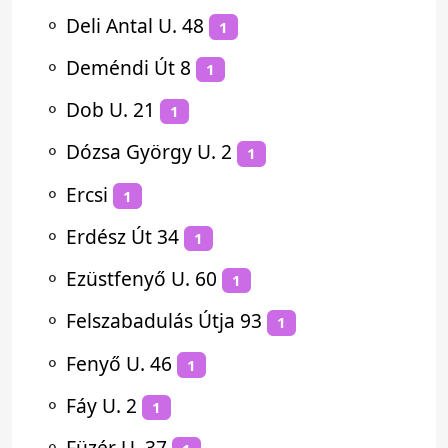
⚬
Deli Antal U. 48
1
⚬
Deméndi Út 8
1
⚬
Dob U. 21
1
⚬
Dózsa György U. 2
1
⚬
Ercsi
1
⚬
Erdész Út 34
1
⚬
Ezüstfenyő U. 60
1
⚬
Felszabadulás Útja 93
1
⚬
Fenyő U. 46
1
⚬
Fáy U. 2
1
⚬
Füzér U. 37