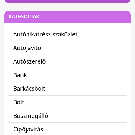
KATEGÓRIÁK
Autóalkatrész-szaküzlet
Autójavító
Autószerelő
Bank
Barkácsbolt
Bolt
Buszmegálló
Cipőjavítás