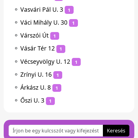
⚬
Vasvári Pál U. 3
1
⚬
Váci Mihály U. 30
1
⚬
Várszói Út
1
⚬
Vásár Tér 12
1
⚬
Vécseyvölgy U. 12
1
⚬
Zrínyi U. 16
1
⚬
Árkász U. 8
1
⚬
Őszi U. 3
1
Keresés