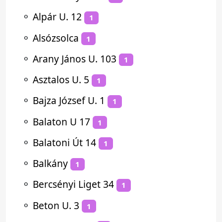
⚬
Alpár U. 12
1
⚬
Alsózsolca
1
⚬
Arany János U. 103
1
⚬
Asztalos U. 5
1
⚬
Bajza József U. 1
1
⚬
Balaton U 17
1
⚬
Balatoni Út 14
1
⚬
Balkány
1
⚬
Bercsényi Liget 34
1
⚬
Beton U. 3
1