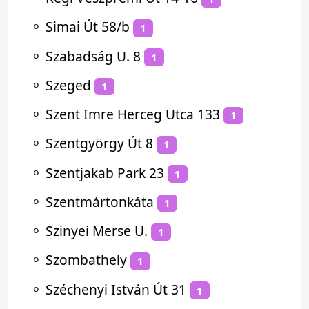
⚬
Simai Út 58/b
1
⚬
Szabadság U. 8
1
⚬
Szeged
1
⚬
Szent Imre Herceg Utca 133
1
⚬
Szentgyörgy Út 8
1
⚬
Szentjakab Park 23
1
⚬
Szentmártonkáta
1
⚬
Szinyei Merse U.
1
⚬
Szombathely
1
⚬
Széchenyi István Út 31
1