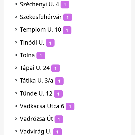
⚬
Széchenyi U. 4
1
⚬
Székesfehérvár
1
⚬
Templom U. 10
1
⚬
Tinódi U.
1
⚬
Tolna
1
⚬
Tápai U. 24
1
⚬
Tátika U. 3/a
1
⚬
Tünde U. 12
1
⚬
Vadkacsa Utca 6
1
⚬
Vadrózsa Út
1
⚬
Vadvirág U.
1