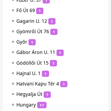
1
⚬
Fő Út 69
1
⚬
Gagarin U. 12
1
⚬
Gyömrői Út 76
1
⚬
Győr
1
⚬
Gábor Áron U. 11
1
⚬
Gödöllői Út 15
1
⚬
Hajnal U. 1
1
⚬
Hatvani Kapu Tér 4
1
⚬
Hegyalja Út
1
⚬
Hungary
11