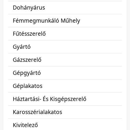
Dohányárus
Fémmegmunkáló Műhely
Fűtésszerelő
Gyártó
Gázszerelő
Gépgyártó
Géplakatos
Háztartási- És Kisgépszerelő
Karosszérialakatos
Kivitelező