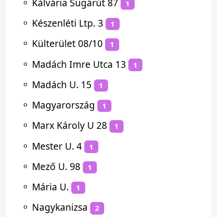
⚬
Kálvária Sugárút 87
1
⚬
Készenléti Ltp. 3
1
⚬
Külterület 08/10
1
⚬
Madách Imre Utca 13
1
⚬
Madách U. 15
1
⚬
Magyarország
1
⚬
Marx Károly U 28
1
⚬
Mester U. 4
1
⚬
Mező U. 98
1
⚬
Mária U.
1
⚬
Nagykanizsa
2