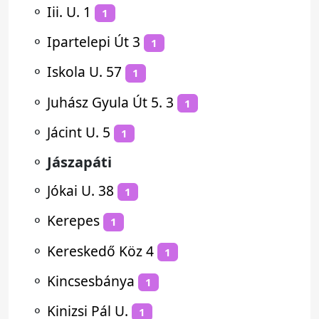
⚬
Iii. U. 1
1
⚬
Ipartelepi Út 3
1
⚬
Iskola U. 57
1
⚬
Juhász Gyula Út 5. 3
1
⚬
Jácint U. 5
1
⚬
Jászapáti
⚬
Jókai U. 38
1
⚬
Kerepes
1
⚬
Kereskedő Köz 4
1
⚬
Kincsesbánya
1
⚬
Kinizsi Pál U.
1