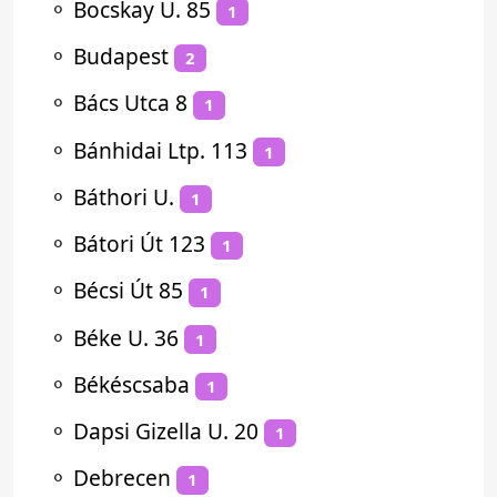
⚬
Bocskay U. 85
1
⚬
Budapest
2
⚬
Bács Utca 8
1
⚬
Bánhidai Ltp. 113
1
⚬
Báthori U.
1
⚬
Bátori Út 123
1
⚬
Bécsi Út 85
1
⚬
Béke U. 36
1
⚬
Békéscsaba
1
⚬
Dapsi Gizella U. 20
1
⚬
Debrecen
1