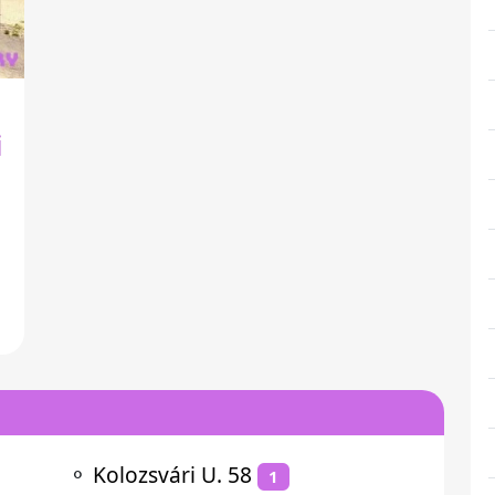
i
⚬
Kolozsvári U. 58
1