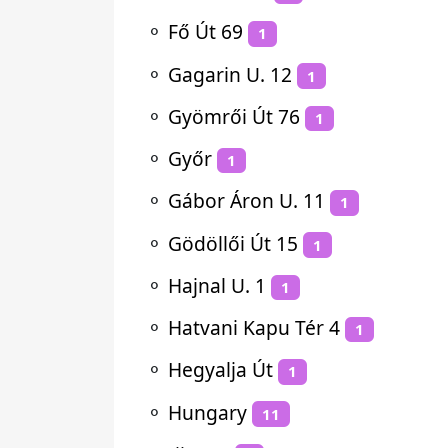
⚬
Fő Út 69
1
⚬
Gagarin U. 12
1
⚬
Gyömrői Út 76
1
⚬
Győr
1
⚬
Gábor Áron U. 11
1
⚬
Gödöllői Út 15
1
⚬
Hajnal U. 1
1
⚬
Hatvani Kapu Tér 4
1
⚬
Hegyalja Út
1
⚬
Hungary
11