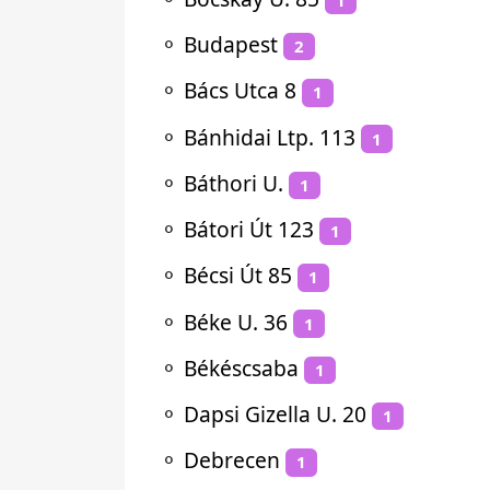
⚬
Budapest
2
⚬
Bács Utca 8
1
⚬
Bánhidai Ltp. 113
1
⚬
Báthori U.
1
⚬
Bátori Út 123
1
⚬
Bécsi Út 85
1
⚬
Béke U. 36
1
⚬
Békéscsaba
1
⚬
Dapsi Gizella U. 20
1
⚬
Debrecen
1