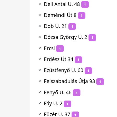
⚬
Deli Antal U. 48
1
⚬
Deméndi Út 8
1
⚬
Dob U. 21
1
⚬
Dózsa György U. 2
1
⚬
Ercsi
1
⚬
Erdész Út 34
1
⚬
Ezüstfenyő U. 60
1
⚬
Felszabadulás Útja 93
1
⚬
Fenyő U. 46
1
⚬
Fáy U. 2
1
⚬
Füzér U. 37
1