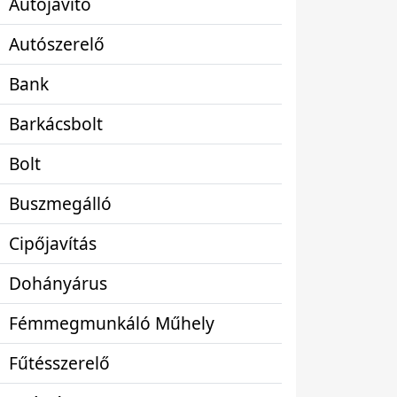
Autójavító
Autószerelő
Bank
Barkácsbolt
Bolt
Buszmegálló
Cipőjavítás
Dohányárus
Fémmegmunkáló Műhely
Fűtésszerelő