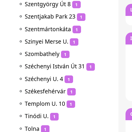
⚬
Szentgyörgy Út 8
1
⚬
Szentjakab Park 23
1
⚬
Szentmártonkáta
1
⚬
Szinyei Merse U.
1
⚬
Szombathely
1
⚬
Széchenyi István Út 31
1
⚬
Széchenyi U. 4
1
⚬
Székesfehérvár
1
⚬
Templom U. 10
1
⚬
Tinódi U.
1
⚬
Tolna
1