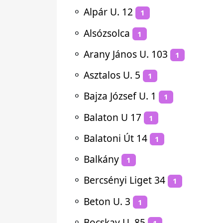
⚬
Alpár U. 12
1
⚬
Alsózsolca
1
⚬
Arany János U. 103
1
⚬
Asztalos U. 5
1
⚬
Bajza József U. 1
1
⚬
Balaton U 17
1
⚬
Balatoni Út 14
1
⚬
Balkány
1
⚬
Bercsényi Liget 34
1
⚬
Beton U. 3
1
⚬
Bocskay U. 85
1