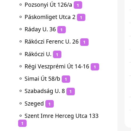
⚬
Pozsonyi Út 126/a
1
⚬
Páskomliget Utca 2
1
⚬
Ráday U. 36
1
⚬
Rákóczi Ferenc U. 26
1
⚬
Rákóczi U.
1
⚬
Régi Veszprémi Út 14-16
1
⚬
Simai Út 58/b
1
⚬
Szabadság U. 8
1
⚬
Szeged
1
⚬
Szent Imre Herceg Utca 133
1