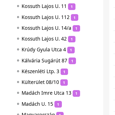
⚬
Kossuth Lajos U. 11
1
⚬
Kossuth Lajos U. 112
1
⚬
Kossuth Lajos U. 14/a
1
⚬
Kossuth Lajos U. 42
1
⚬
Krúdy Gyula Utca 4
1
⚬
Kálvária Sugárút 87
1
⚬
Készenléti Ltp. 3
1
⚬
Külterület 08/10
1
⚬
Madách Imre Utca 13
1
⚬
Madách U. 15
1
⚬
Magyarország
1