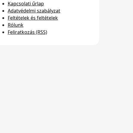
Kapcsolati űrlap
Adatvédelmi szabályzat
Feltételek és feltételek
Rólunk
Feliratkozás (RSS)