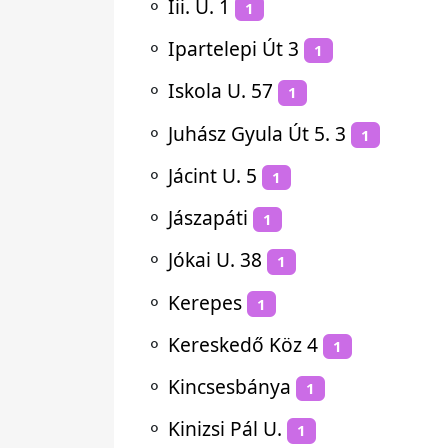
⚬
Iii. U. 1
1
⚬
Ipartelepi Út 3
1
⚬
Iskola U. 57
1
⚬
Juhász Gyula Út 5. 3
1
⚬
Jácint U. 5
1
⚬
Jászapáti
1
⚬
Jókai U. 38
1
⚬
Kerepes
1
⚬
Kereskedő Köz 4
1
⚬
Kincsesbánya
1
⚬
Kinizsi Pál U.
1