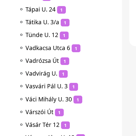
⚬
Tápai U. 24
1
⚬
Tátika U. 3/a
1
⚬
Tünde U. 12
1
⚬
Vadkacsa Utca 6
1
⚬
Vadrózsa Út
1
⚬
Vadvirág U.
1
⚬
Vasvári Pál U. 3
1
⚬
Váci Mihály U. 30
1
⚬
Várszói Út
1
⚬
Vásár Tér 12
1