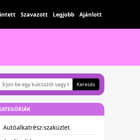
intett
Szavazott
Legjobb
Ajánlott
Keresés
KATEGÓRIÁK
Autóalkatrész-szaküzlet