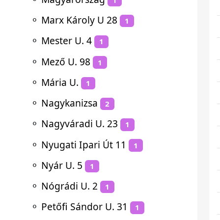
⚬
Marx Károly U 28
1
⚬
Mester U. 4
1
⚬
Mező U. 98
1
⚬
Mária U.
1
⚬
Nagykanizsa
2
⚬
Nagyváradi U. 23
1
⚬
Nyugati Ipari Út 11
1
⚬
Nyár U. 5
1
⚬
Nógrádi U. 2
1
⚬
Petőfi Sándor U. 31
1