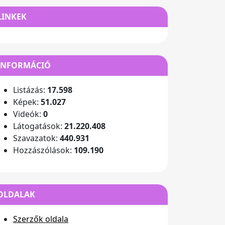
LINKEK
INFORMÁCIÓ
Listázás:
17.598
Képek:
51.027
Videók:
0
Látogatások:
21.220.408
Szavazatok:
440.931
Hozzászólások:
109.190
OLDALAK
Szerzők oldala