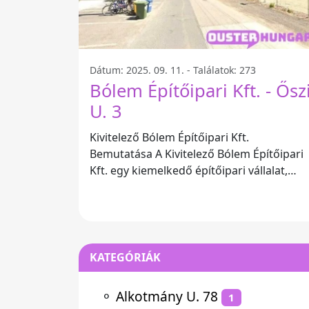
Dátum: 2025. 09. 11. - Találatok: 273
Bólem Építőipari Kft. - Ősz
U. 3
Kivitelező Bólem Építőipari Kft.
Bemutatása A Kivitelező Bólem Építőipari
Kft. egy kiemelkedő építőipari vállalat,
amely az Őszi u. 3 szám alatt található,
KATEGÓRIÁK
⚬
Alkotmány U. 78
1