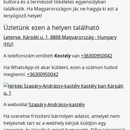
kultúra és a természet tökéletes egyensúlyban
találkozik. Ha Magyarországon jár, ne hagyja ki ezt a
lenyűgöző helyet!
Üzletünk ezen a helyen található
Letenye
,
Kárpáti u. 1
,
8868 Magyarország
- Hungary
(
HU
)
A telefonszám említett
Kastély
van
+36300950042
Ha WhatsApp-ot akar küldeni, ezen a számon tudod
megtenni:
+36300950042
A weboldal
Szapáry-Andrássy-kastély
Ha szeretne frissíteni bármilyen adatot, amelyet nem
helyesnek tart ez a webhely kérjük küldjön egy
üzenetet, és kijavítjuk minél hamarabb. Előre köszönjük