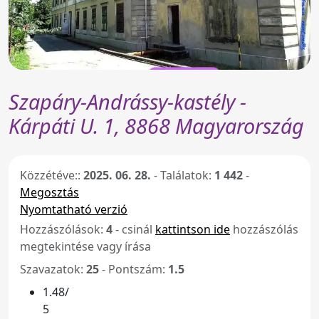
Szapáry-Andrássy-kastély -
Kárpáti U. 1, 8868 Magyarország
Közzétéve::
2025. 06. 28.
-
Találatok:
1 442
-
Megosztás
Nyomtatható verzió
Hozzászólások:
4
- csinál
kattintson ide
hozzászólás
megtekintése vagy írása
Szavazatok:
25
- Pontszám:
1.5
1.48/
5