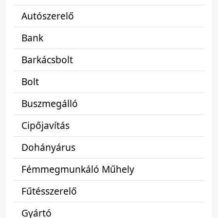
Autószerelő
Bank
Barkácsbolt
Bolt
Buszmegálló
Cipőjavítás
Dohányárus
Fémmegmunkáló Műhely
Fűtésszerelő
Gyártó