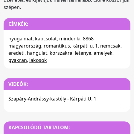
szépen.
CÍMKÉK:
nyugalmat
,
kapcsolat
,
mindenki
,
8868
magyarország
,
romantikus
,
kárpáti u. 1
,
nemcsak
,
eredeti
,
hangulat
,
korszakra
,
letenye
,
amelyek
,
gyakran
,
lakosok
VIDEÓK:
Szapáry-Andrássy-kastély - Kárpáti U. 1
KAPCSOLÓDÓ TARTALOM: