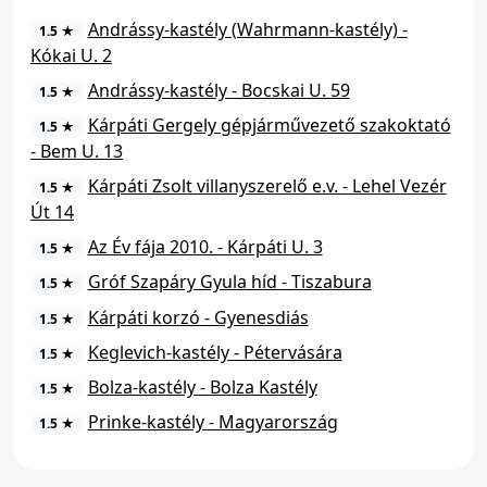
Andrássy-kastély (Wahrmann-kastély) -
1.5 ★
Kókai U. 2
Andrássy-kastély - Bocskai U. 59
1.5 ★
Kárpáti Gergely gépjárművezető szakoktató
1.5 ★
- Bem U. 13
Kárpáti Zsolt villanyszerelő e.v. - Lehel Vezér
1.5 ★
Út 14
Az Év fája 2010. - Kárpáti U. 3
1.5 ★
Gróf Szapáry Gyula híd - Tiszabura
1.5 ★
Kárpáti korzó - Gyenesdiás
1.5 ★
Keglevich-kastély - Pétervására
1.5 ★
Bolza-kastély - Bolza Kastély
1.5 ★
Prinke-kastély - Magyarország
1.5 ★