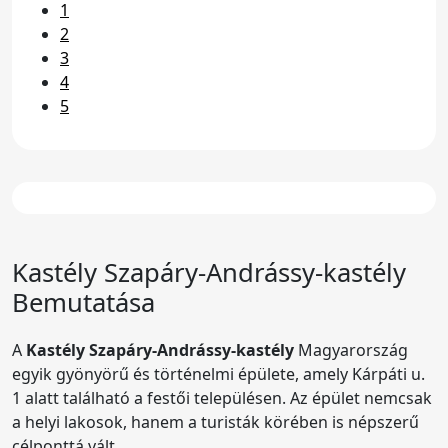
1
2
3
4
5
Kastély
Szapáry-Andrássy-kastély
Bemutatása
A
Kastély Szapáry-Andrássy-kastély
Magyarország
egyik gyönyörű és történelmi épülete, amely Kárpáti u.
1 alatt található a festői településen. Az épület nemcsak
a helyi lakosok, hanem a turisták körében is népszerű
célponttá vált.