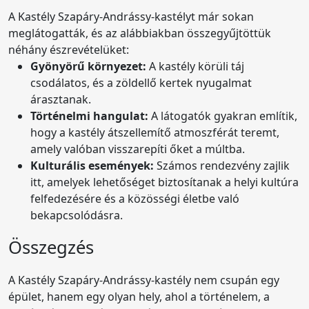
A Kastély Szapáry-Andrássy-kastélyt már sokan
meglátogatták, és az alábbiakban összegyűjtöttük
néhány észrevételüket:
Gyönyörű környezet:
A kastély körüli táj
csodálatos, és a zöldellő kertek nyugalmat
árasztanak.
Történelmi hangulat:
A látogatók gyakran említik,
hogy a kastély átszellemítő atmoszférát teremt,
amely valóban visszarepíti őket a múltba.
Kulturális események:
Számos rendezvény zajlik
itt, amelyek lehetőséget biztosítanak a helyi kultúra
felfedezésére és a közösségi életbe való
bekapcsolódásra.
Összegzés
A Kastély Szapáry-Andrássy-kastély nem csupán egy
épület, hanem egy olyan hely, ahol a történelem, a