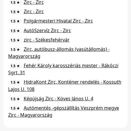
Zirc - Zirc
1.5 ★
Zirc - Zirc
1.5 ★
Polgármesteri Hivatal Zirc - Zirc
1.5 ★
AutóSzervíz Zirc - Zirc
1.5 ★
zirc - Székesfehérvár
1.5 ★
Zirc, autóbusz-állomás (vasútállomás) -
1.5 ★
Magyarország
Fehér Károly karosszériás mester - Rákóczi
1.5 ★
Sgrt. 31
HidraKont Zirc, Konténer rendelés - Kossuth
1.5 ★
Lajos U. 108
Képújság Zirc - Köves János U. 4
1.5 ★
Autómentés -gépszállítás Veszprém megye
1.5 ★
Zirc - Magyarország