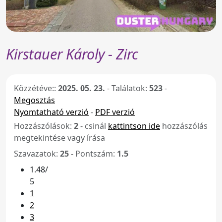
Kirstauer Károly - Zirc
Közzétéve::
2025. 05. 23.
-
Találatok:
523
-
Megosztás
Nyomtatható verzió
-
PDF verzió
Hozzászólások:
2
- csinál
kattintson ide
hozzászólás
megtekintése vagy írása
Szavazatok:
25
- Pontszám:
1.5
1.48/
5
1
2
3