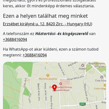
keres, akkor őt mindenképp érdemes választania.
Ezen a helyen találhat meg minket
Erzsébet királyné u. 12
,
8420
Zirc
,
- Hungary (
HU
)
A telefonszám ez
Háztartási- és kisgépszerelő
van
+3688416094
Ha WhatsApp-ot akar küldeni, ezen a számon tudod
megtenni:
+3688416094