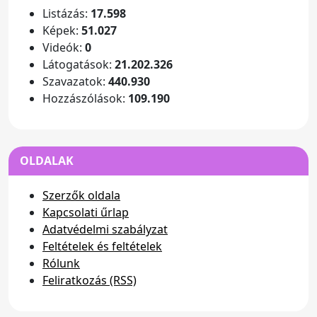
Listázás:
17.598
Képek:
51.027
Videók:
0
Látogatások:
21.202.326
Szavazatok:
440.930
Hozzászólások:
109.190
OLDALAK
Szerzők oldala
Kapcsolati űrlap
Adatvédelmi szabályzat
Feltételek és feltételek
Rólunk
Feliratkozás (RSS)