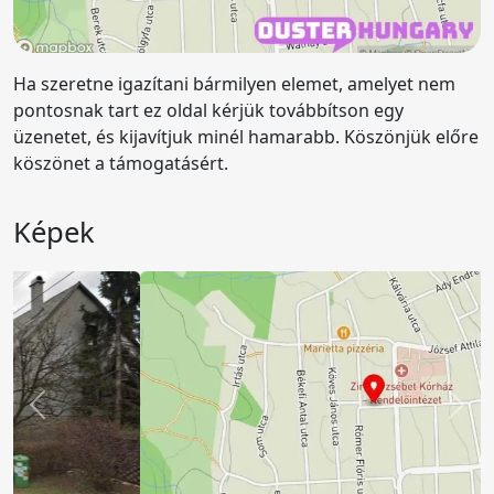
Ha szeretne igazítani bármilyen elemet, amelyet nem
pontosnak tart ez oldal kérjük továbbítson egy
üzenetet, és kijavítjuk minél hamarabb. Köszönjük előre
köszönet a támogatásért.
Képek
Előző
Köv