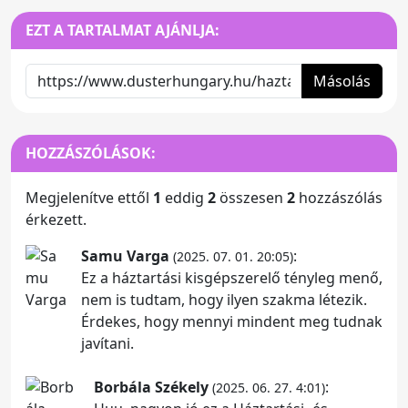
EZT A TARTALMAT AJÁNLJA:
Másolás
HOZZÁSZÓLÁSOK:
Megjelenítve ettől
1
eddig
2
összesen
2
hozzászólás
érkezett.
Samu Varga
:
(2025. 07. 01. 20:05)
Ez a háztartási kisgépszerelő tényleg menő,
nem is tudtam, hogy ilyen szakma létezik.
Érdekes, hogy mennyi mindent meg tudnak
javítani.
Borbála Székely
:
(2025. 06. 27. 4:01)