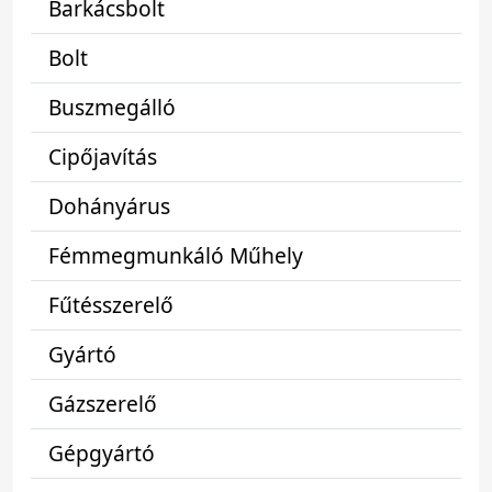
Barkácsbolt
Bolt
Buszmegálló
Cipőjavítás
Dohányárus
Fémmegmunkáló Műhely
Fűtésszerelő
Gyártó
Gázszerelő
Gépgyártó