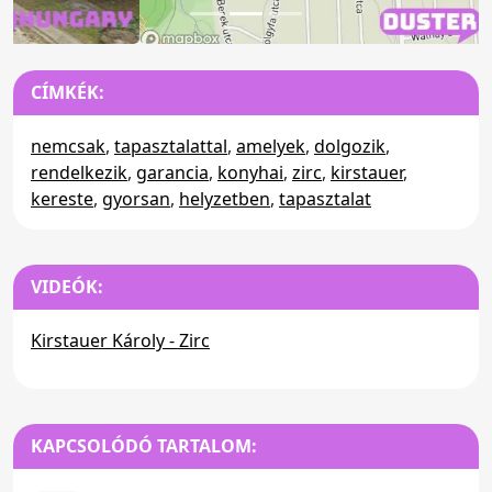
CÍMKÉK:
nemcsak
,
tapasztalattal
,
amelyek
,
dolgozik
,
rendelkezik
,
garancia
,
konyhai
,
zirc
,
kirstauer
,
kereste
,
gyorsan
,
helyzetben
,
tapasztalat
VIDEÓK:
Kirstauer Károly - Zirc
KAPCSOLÓDÓ TARTALOM: