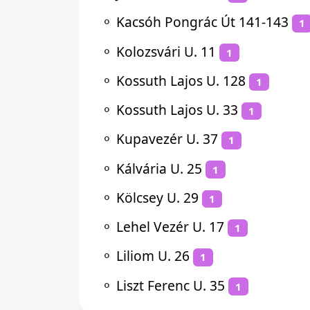
⚬
Kacsóh Pongrác Út 141-143
1
⚬
Kolozsvári U. 11
1
⚬
Kossuth Lajos U. 128
1
⚬
Kossuth Lajos U. 33
1
⚬
Kupavezér U. 37
1
⚬
Kálvária U. 25
1
⚬
Kölcsey U. 29
1
⚬
Lehel Vezér U. 17
1
⚬
Liliom U. 26
1
⚬
Liszt Ferenc U. 35
1