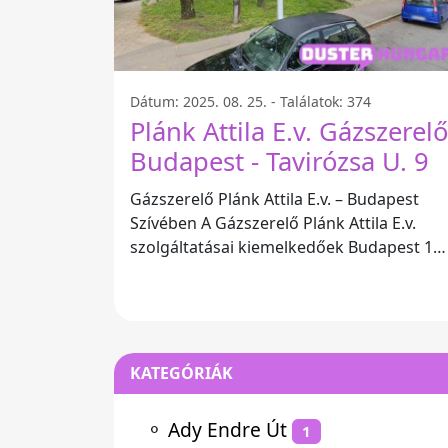
Dátum: 2025. 08. 25. - Találatok: 374
Plánk Attila E.v. Gázszerelő
Budapest - Tavirózsa U. 9
Gázszerelő Plánk Attila E.v. – Budapest
Szívében A Gázszerelő Plánk Attila E.v.
szolgáltatásai kiemelkedőek Budapest 16.
kerületében, a Tavirózsa u. 9. alatt
KATEGÓRIÁK
⚬
Ady Endre Út
1