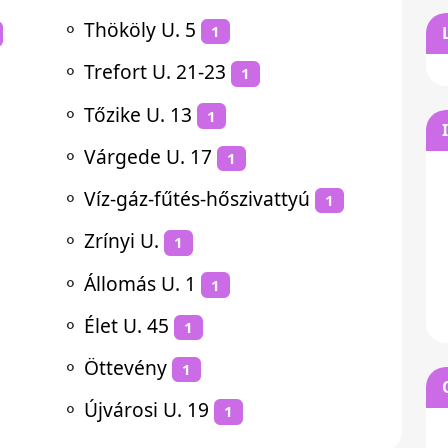
⚬
Thököly U. 5
1
⚬
Trefort U. 21-23
1
⚬
Tőzike U. 13
1
⚬
Várgede U. 17
1
⚬
Víz-gáz-fűtés-hőszivattyú
1
⚬
Zrínyi U.
1
⚬
Állomás U. 1
1
⚬
Élet U. 45
1
⚬
Öttevény
1
⚬
Újvárosi U. 19
1