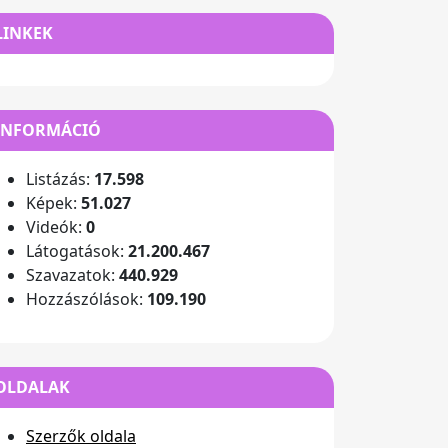
LINKEK
INFORMÁCIÓ
Listázás:
17.598
Képek:
51.027
Videók:
0
Látogatások:
21.200.467
Szavazatok:
440.929
Hozzászólások:
109.190
OLDALAK
Szerzők oldala