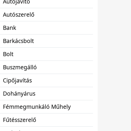
Autójavító
Autószerelő
Bank
Barkácsbolt
Bolt
Buszmegálló
Cipőjavítás
Dohányárus
Fémmegmunkáló Műhely
Fűtésszerelő