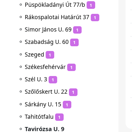
⚬
Püspökladányi Út 77/b
1
⚬
Rákospalotai Határút 37
1
⚬
Simor János U. 69
1
⚬
Szabadság U. 60
1
⚬
Szeged
1
⚬
Székesfehérvár
1
⚬
Szél U. 3
1
⚬
Szőlőskert U. 22
1
⚬
Sárkány U. 15
1
⚬
Tahitótfalu
1
⚬
Tavirózsa U. 9