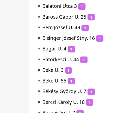
⚬
Balatoni Utca 3
1
⚬
Baross Gábor U. 25
1
⚬
Bem József U. 49
1
⚬
Bisinger József Stny. 16
1
⚬
Bogár U. 4
1
⚬
Bátorkeszi U. 44
1
⚬
Béke U. 3
1
⚬
Béke U. 55
1
⚬
Békésy György U. 7
1
⚬
Bérczi Károly U. 18
1
⚬
Búzavirág U. 7
1