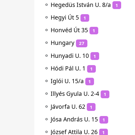
⚬
Hegedüs István U. 8/a
1
⚬
Hegyi Út 5
1
⚬
Honvéd Út 35
1
⚬
Hungary
27
⚬
Hunyadi U. 10
1
⚬
Hódi Pál U. 1
1
⚬
Iglói U. 15/a
1
⚬
Illyés Gyula U. 2-4
1
⚬
Jávorfa U. 62
1
⚬
Jósa András U. 15
1
⚬
József Attila U. 26
1