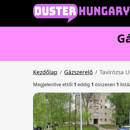
Gá
Kezdőlap
Gázszerelő
Tavirózsa U
Megjelenítve ettől
1
eddig
1
összesen
1
list