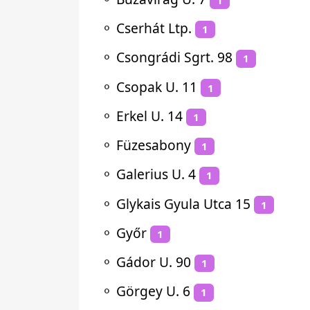
⚬
Cserhát Ltp.
1
⚬
Csongrádi Sgrt. 98
1
⚬
Csopak U. 11
1
⚬
Erkel U. 14
1
⚬
Füzesabony
1
⚬
Galerius U. 4
1
⚬
Glykais Gyula Utca 15
1
⚬
Győr
1
⚬
Gádor U. 90
1
⚬
Görgey U. 6
1