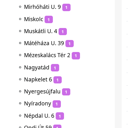
⚬
Mirhóháti U. 9
1
⚬
Miskolc
1
⚬
Muskátli U. 4
1
⚬
Mátéháza U. 39
1
⚬
Mézeskalács Tér 2
1
⚬
Nagyatád
1
⚬
Napkelet 6
1
⚬
Nyergesújfalu
1
⚬
Nyíradony
1
⚬
Népdal U. 6
1
⚬
Ondi Út 59
1