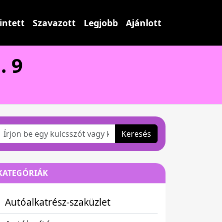
intett
Szavazott
Legjobb
Ajánlott
. 9
Keresés
KATEGÓRIÁK
Autóalkatrész-szaküzlet