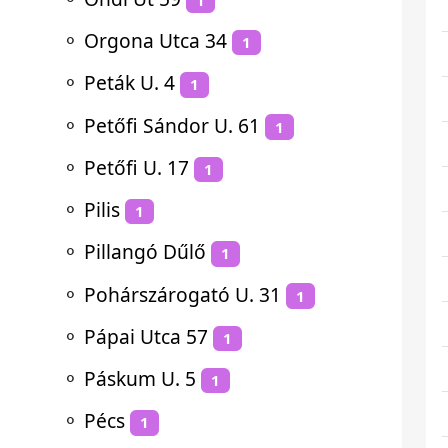
⚬
Orgona Utca 34
1
⚬
Peták U. 4
1
⚬
Petőfi Sándor U. 61
1
⚬
Petőfi U. 17
1
⚬
Pilis
1
⚬
Pillangó Dűlő
1
⚬
Pohárszárogató U. 31
1
⚬
Pápai Utca 57
1
⚬
Páskum U. 5
1
⚬
Pécs
1