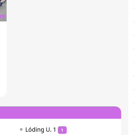
⚬
Lóding U. 1
1