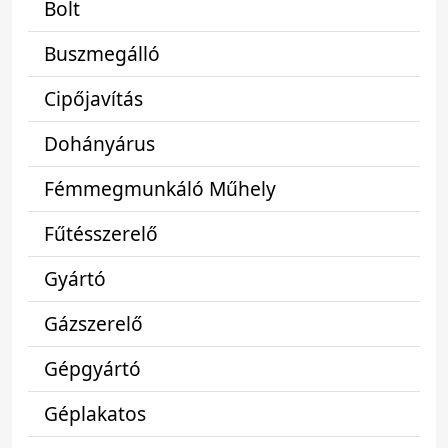
Bolt
Buszmegálló
Cipőjavítás
Dohányárus
Fémmegmunkáló Műhely
Fűtésszerelő
Gyártó
Gázszerelő
Gépgyártó
Géplakatos