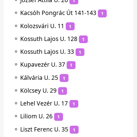
1
⚬
Kacsóh Pongrác Út 141-143
1
⚬
Kolozsvári U. 11
1
⚬
Kossuth Lajos U. 128
1
⚬
Kossuth Lajos U. 33
1
⚬
Kupavezér U. 37
1
⚬
Kálvária U. 25
1
⚬
Kölcsey U. 29
1
⚬
Lehel Vezér U. 17
1
⚬
Liliom U. 26
1
⚬
Liszt Ferenc U. 35
1