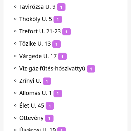
⚬
Tavirózsa U. 9
1
⚬
Thököly U. 5
1
⚬
Trefort U. 21-23
1
⚬
Tőzike U. 13
1
⚬
Várgede U. 17
1
⚬
Víz-gáz-fűtés-hőszivattyú
1
⚬
Zrínyi U.
1
⚬
Állomás U. 1
1
⚬
Élet U. 45
1
⚬
Öttevény
1
⚬
Újvárosi U. 19
1