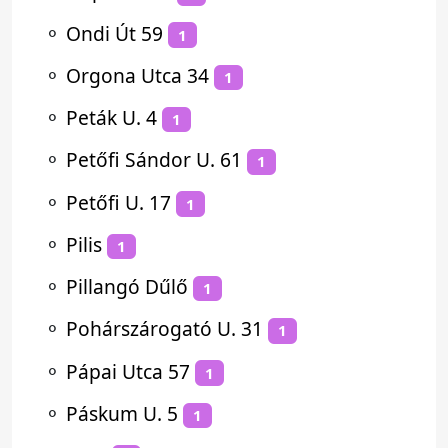
⚬
Ondi Út 59
1
⚬
Orgona Utca 34
1
⚬
Peták U. 4
1
⚬
Petőfi Sándor U. 61
1
⚬
Petőfi U. 17
1
⚬
Pilis
1
⚬
Pillangó Dűlő
1
⚬
Pohárszárogató U. 31
1
⚬
Pápai Utca 57
1
⚬
Páskum U. 5
1