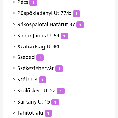
⚬
Pécs
1
⚬
Püspökladányi Út 77/b
1
⚬
Rákospalotai Határút 37
1
⚬
Simor János U. 69
1
⚬
Szabadság U. 60
⚬
Szeged
1
⚬
Székesfehérvár
1
⚬
Szél U. 3
1
⚬
Szőlőskert U. 22
1
⚬
Sárkány U. 15
1
⚬
Tahitótfalu
1