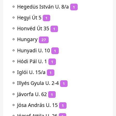
⚬
Hegedüs István U. 8/a
1
⚬
Hegyi Út 5
1
⚬
Honvéd Út 35
1
⚬
Hungary
27
⚬
Hunyadi U. 10
1
⚬
Hódi Pál U. 1
1
⚬
Iglói U. 15/a
1
⚬
Illyés Gyula U. 2-4
1
⚬
Jávorfa U. 62
1
⚬
Jósa András U. 15
1
⚬
József Attila U. 26