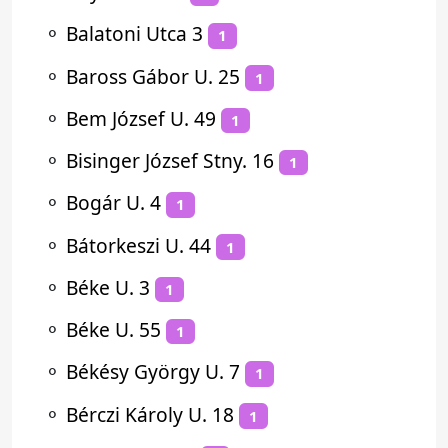
⚬
Balatoni Utca 3
1
⚬
Baross Gábor U. 25
1
⚬
Bem József U. 49
1
⚬
Bisinger József Stny. 16
1
⚬
Bogár U. 4
1
⚬
Bátorkeszi U. 44
1
⚬
Béke U. 3
1
⚬
Béke U. 55
1
⚬
Békésy György U. 7
1
⚬
Bérczi Károly U. 18
1