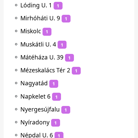
⚬
Lóding U. 1
1
⚬
Mirhóháti U. 9
1
⚬
Miskolc
1
⚬
Muskátli U. 4
1
⚬
Mátéháza U. 39
1
⚬
Mézeskalács Tér 2
1
⚬
Nagyatád
1
⚬
Napkelet 6
1
⚬
Nyergesújfalu
1
⚬
Nyíradony
1
⚬
Népdal U. 6
1