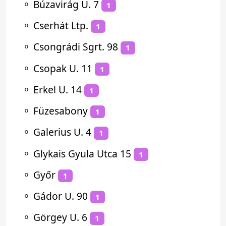
⚬
Búzavirág U. 7
1
⚬
Cserhát Ltp.
1
⚬
Csongrádi Sgrt. 98
1
⚬
Csopak U. 11
1
⚬
Erkel U. 14
1
⚬
Füzesabony
1
⚬
Galerius U. 4
1
⚬
Glykais Gyula Utca 15
1
⚬
Győr
1
⚬
Gádor U. 90
1
⚬
Görgey U. 6
1