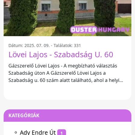
Dátum: 2025. 07. 09. - Találatok: 331
Lövei Lajos - Szabadság U. 60
Gázszerelő Lövei Lajos - A megbízható választás
Szabadság úton A Gázszerelő Lövei Lajos a
Szabadság u. 60 szám alatt található, ahol a helyi
lakosok már
KATEGÓRIÁK
⚬
Ady Endre Út
1