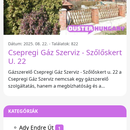
Dátum: 2025. 08. 22. - Találatok: 822
Csepregi Gáz Szerviz - Szőlőskert
U. 22
Gázszerelő Csepregi Gáz Szerviz - Szőlőskert u. 22 a
Csepregi Gáz Szerviz nemcsak egy gázszerelő
szolgáltatás, hanem a megbízhatóság és a
szakértelem
KATEGÓRIÁK
⚬
Ady Endre Út
1