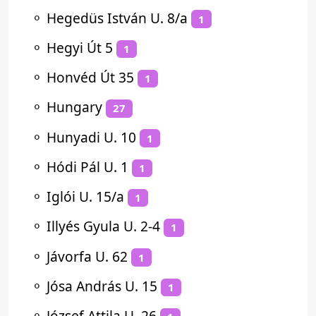
⚬
Hegedüs István U. 8/a
1
⚬
Hegyi Út 5
1
⚬
Honvéd Út 35
1
⚬
Hungary
27
⚬
Hunyadi U. 10
1
⚬
Hódi Pál U. 1
1
⚬
Iglói U. 15/a
1
⚬
Illyés Gyula U. 2-4
1
⚬
Jávorfa U. 62
1
⚬
Jósa András U. 15
1
⚬
József Attila U. 26