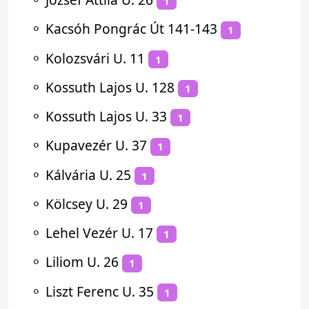
1
⚬
Kacsóh Pongrác Út 141-143
1
⚬
Kolozsvári U. 11
1
⚬
Kossuth Lajos U. 128
1
⚬
Kossuth Lajos U. 33
1
⚬
Kupavezér U. 37
1
⚬
Kálvária U. 25
1
⚬
Kölcsey U. 29
1
⚬
Lehel Vezér U. 17
1
⚬
Liliom U. 26
1
⚬
Liszt Ferenc U. 35
1