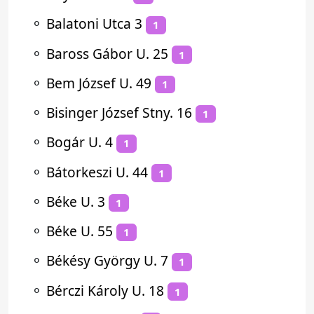
⚬
Balatoni Utca 3
1
⚬
Baross Gábor U. 25
1
⚬
Bem József U. 49
1
⚬
Bisinger József Stny. 16
1
⚬
Bogár U. 4
1
⚬
Bátorkeszi U. 44
1
⚬
Béke U. 3
1
⚬
Béke U. 55
1
⚬
Békésy György U. 7
1
⚬
Bérczi Károly U. 18
1