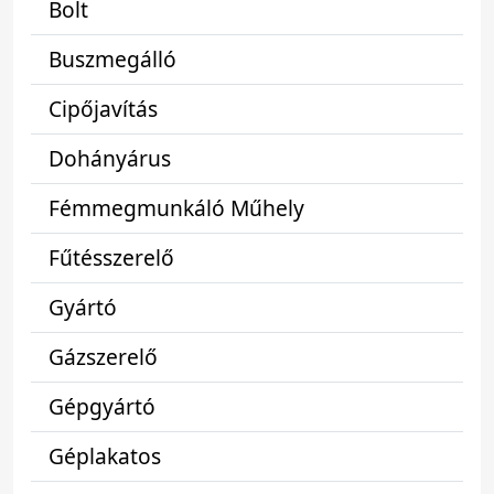
Bolt
Buszmegálló
Cipőjavítás
Dohányárus
Fémmegmunkáló Műhely
Fűtésszerelő
Gyártó
Gázszerelő
Gépgyártó
Géplakatos