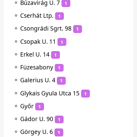
⚬
Búzavirág U. 7
1
⚬
Cserhát Ltp.
1
⚬
Csongrádi Sgrt. 98
1
⚬
Csopak U. 11
1
⚬
Erkel U. 14
1
⚬
Füzesabony
1
⚬
Galerius U. 4
1
⚬
Glykais Gyula Utca 15
1
⚬
Győr
1
⚬
Gádor U. 90
1
⚬
Görgey U. 6
1