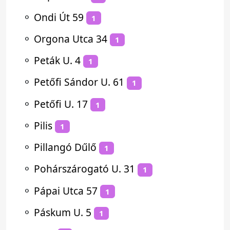
⚬
Ondi Út 59
1
⚬
Orgona Utca 34
1
⚬
Peták U. 4
1
⚬
Petőfi Sándor U. 61
1
⚬
Petőfi U. 17
1
⚬
Pilis
1
⚬
Pillangó Dűlő
1
⚬
Pohárszárogató U. 31
1
⚬
Pápai Utca 57
1
⚬
Páskum U. 5
1