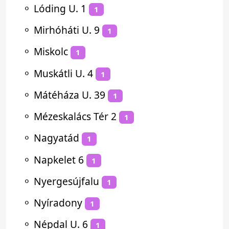
⚬
Lóding U. 1
1
⚬
Mirhóháti U. 9
1
⚬
Miskolc
1
⚬
Muskátli U. 4
1
⚬
Mátéháza U. 39
1
⚬
Mézeskalács Tér 2
1
⚬
Nagyatád
1
⚬
Napkelet 6
1
⚬
Nyergesújfalu
1
⚬
Nyíradony
1
⚬
Népdal U. 6
1