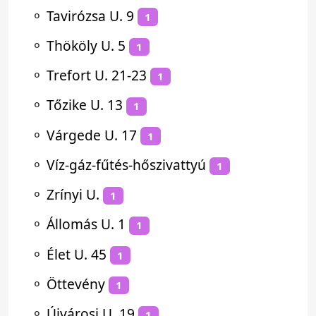
⚬
Tavirózsa U. 9
1
⚬
Thököly U. 5
1
⚬
Trefort U. 21-23
1
⚬
Tőzike U. 13
1
⚬
Várgede U. 17
1
⚬
Víz-gáz-fűtés-hőszivattyú
1
⚬
Zrínyi U.
1
⚬
Állomás U. 1
1
⚬
Élet U. 45
1
⚬
Öttevény
1
⚬
Újvárosi U. 19
1