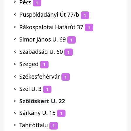
⚬
Pécs
1
⚬
Püspökladányi Út 77/b
1
⚬
Rákospalotai Határút 37
1
⚬
Simor János U. 69
1
⚬
Szabadság U. 60
1
⚬
Szeged
1
⚬
Székesfehérvár
1
⚬
Szél U. 3
1
⚬
Szőlőskert U. 22
⚬
Sárkány U. 15
1
⚬
Tahitótfalu
1