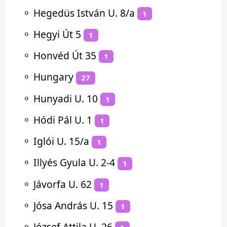
⚬
Hegedüs István U. 8/a
1
⚬
Hegyi Út 5
1
⚬
Honvéd Út 35
1
⚬
Hungary
27
⚬
Hunyadi U. 10
1
⚬
Hódi Pál U. 1
1
⚬
Iglói U. 15/a
1
⚬
Illyés Gyula U. 2-4
1
⚬
Jávorfa U. 62
1
⚬
Jósa András U. 15
1
⚬
József Attila U. 26