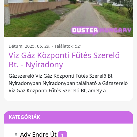
Dátum: 2025. 05. 29. - Találatok: 521
Víz Gáz Központi Fűtés Szerelő
Bt. - Nyíradony
Gázszerelő Víz Gáz Központi Fűtés Szerelő Bt
Nyíradonyban Nyíradonyban található a Gázszerelő
Víz Gáz Központi Fűtés Szerelő Bt, amely a
fűtéstechnikai
KATEGÓRIÁK
⚬
Ady Endre Út
1