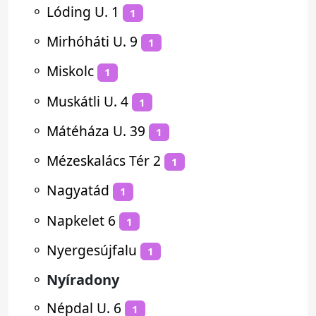
⚬
Lóding U. 1
1
⚬
Mirhóháti U. 9
1
⚬
Miskolc
1
⚬
Muskátli U. 4
1
⚬
Mátéháza U. 39
1
⚬
Mézeskalács Tér 2
1
⚬
Nagyatád
1
⚬
Napkelet 6
1
⚬
Nyergesújfalu
1
⚬
Nyíradony
⚬
Népdal U. 6
1