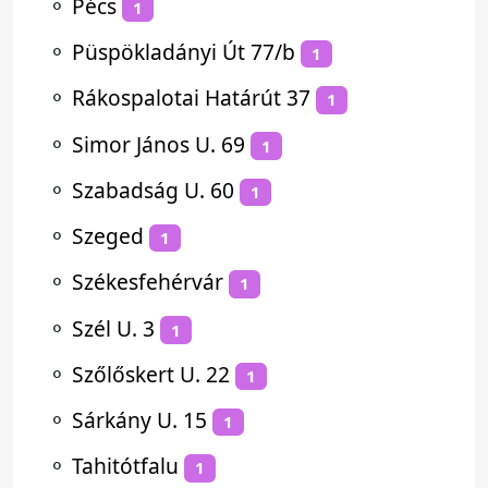
⚬
Pécs
1
⚬
Püspökladányi Út 77/b
1
⚬
Rákospalotai Határút 37
1
⚬
Simor János U. 69
1
⚬
Szabadság U. 60
1
⚬
Szeged
1
⚬
Székesfehérvár
1
⚬
Szél U. 3
1
⚬
Szőlőskert U. 22
1
⚬
Sárkány U. 15
1
⚬
Tahitótfalu
1