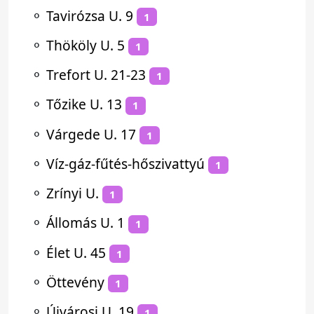
⚬
Tavirózsa U. 9
1
⚬
Thököly U. 5
1
⚬
Trefort U. 21-23
1
⚬
Tőzike U. 13
1
⚬
Várgede U. 17
1
⚬
Víz-gáz-fűtés-hőszivattyú
1
⚬
Zrínyi U.
1
⚬
Állomás U. 1
1
⚬
Élet U. 45
1
⚬
Öttevény
1
⚬
Újvárosi U. 19
1