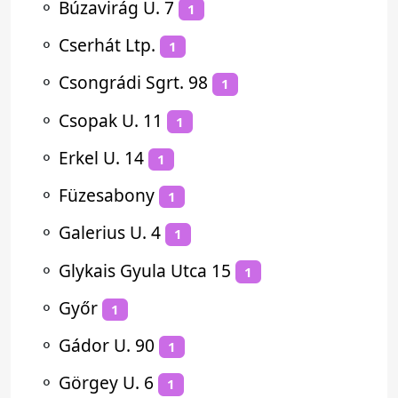
⚬
Búzavirág U. 7
1
⚬
Cserhát Ltp.
1
⚬
Csongrádi Sgrt. 98
1
⚬
Csopak U. 11
1
⚬
Erkel U. 14
1
⚬
Füzesabony
1
⚬
Galerius U. 4
1
⚬
Glykais Gyula Utca 15
1
⚬
Győr
1
⚬
Gádor U. 90
1
⚬
Görgey U. 6
1