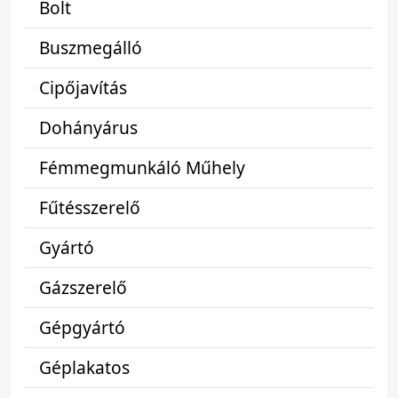
Bolt
Buszmegálló
Cipőjavítás
Dohányárus
Fémmegmunkáló Műhely
Fűtésszerelő
Gyártó
Gázszerelő
Gépgyártó
Géplakatos