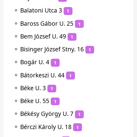
⚬
Balatoni Utca 3
1
⚬
Baross Gábor U. 25
1
⚬
Bem József U. 49
1
⚬
Bisinger József Stny. 16
1
⚬
Bogár U. 4
1
⚬
Bátorkeszi U. 44
1
⚬
Béke U. 3
1
⚬
Béke U. 55
1
⚬
Békésy György U. 7
1
⚬
Bérczi Károly U. 18
1