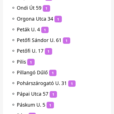
⚬
Ondi Út 59
1
⚬
Orgona Utca 34
1
⚬
Peták U. 4
1
⚬
Petőfi Sándor U. 61
1
⚬
Petőfi U. 17
1
⚬
Pilis
1
⚬
Pillangó Dűlő
1
⚬
Pohárszárogató U. 31
1
⚬
Pápai Utca 57
1
⚬
Páskum U. 5
1