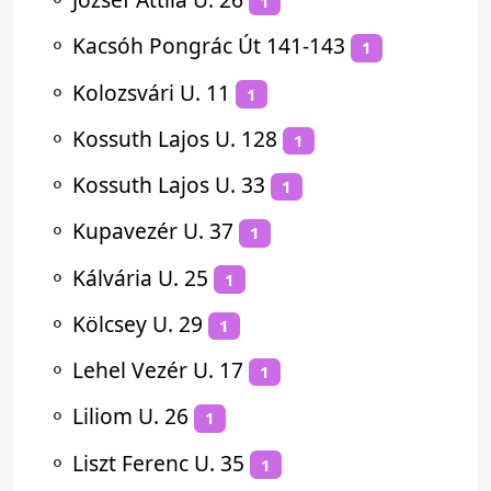
1
⚬
Kacsóh Pongrác Út 141-143
1
⚬
Kolozsvári U. 11
1
⚬
Kossuth Lajos U. 128
1
⚬
Kossuth Lajos U. 33
1
⚬
Kupavezér U. 37
1
⚬
Kálvária U. 25
1
⚬
Kölcsey U. 29
1
⚬
Lehel Vezér U. 17
1
⚬
Liliom U. 26
1
⚬
Liszt Ferenc U. 35
1