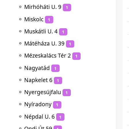
⚬
Mirhóháti U. 9
1
⚬
Miskolc
1
⚬
Muskátli U. 4
1
⚬
Mátéháza U. 39
1
⚬
Mézeskalács Tér 2
1
⚬
Nagyatád
1
⚬
Napkelet 6
1
⚬
Nyergesújfalu
1
⚬
Nyíradony
1
⚬
Népdal U. 6
1
⚬
Ondi Út 59
1