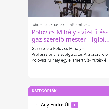
Dátum: 2025. 08. 23. - Találatok: 894
Polovics Mihály - víz-fűtés-
gáz szerelő mester - Iglói
U. 15/a
Gázszerelő Polovics Mihály –
Professzionális Szolgáltatás A Gázszerelő
Polovics Mihály egy elismert víz-, fűtés- és
gázszerelő mester, aki Iglói u. 15/a, 2143
KATEGÓRIÁK
⚬
Ady Endre Út
1