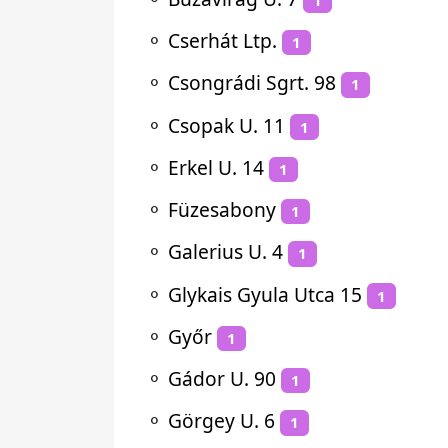
⚬
Cserhát Ltp.
1
⚬
Csongrádi Sgrt. 98
1
⚬
Csopak U. 11
1
⚬
Erkel U. 14
1
⚬
Füzesabony
1
⚬
Galerius U. 4
1
⚬
Glykais Gyula Utca 15
1
⚬
Győr
1
⚬
Gádor U. 90
1
⚬
Görgey U. 6
1