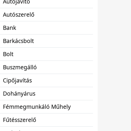
Autójavító
Autószerelő
Bank
Barkácsbolt
Bolt
Buszmegálló
Cipőjavítás
Dohányárus
Fémmegmunkáló Műhely
Fűtésszerelő