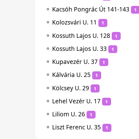
⚬
Kacsóh Pongrác Út 141-143
1
⚬
Kolozsvári U. 11
1
⚬
Kossuth Lajos U. 128
1
⚬
Kossuth Lajos U. 33
1
⚬
Kupavezér U. 37
1
⚬
Kálvária U. 25
1
⚬
Kölcsey U. 29
1
⚬
Lehel Vezér U. 17
1
⚬
Liliom U. 26
1
⚬
Liszt Ferenc U. 35
1