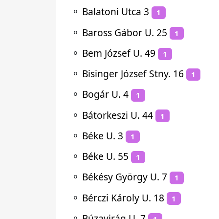
⚬
Balatoni Utca 3
1
⚬
Baross Gábor U. 25
1
⚬
Bem József U. 49
1
⚬
Bisinger József Stny. 16
1
⚬
Bogár U. 4
1
⚬
Bátorkeszi U. 44
1
⚬
Béke U. 3
1
⚬
Béke U. 55
1
⚬
Békésy György U. 7
1
⚬
Bérczi Károly U. 18
1
⚬
Búzavirág U. 7
1