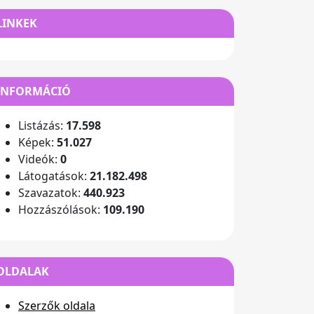
LINKEK
INFORMÁCIÓ
Listázás:
17.598
Képek:
51.027
Videók:
0
Látogatások:
21.182.498
Szavazatok:
440.923
Hozzászólások:
109.190
OLDALAK
Szerzők oldala