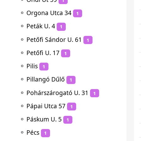
⚬
Orgona Utca 34
1
⚬
Peták U. 4
1
⚬
Petőfi Sándor U. 61
1
⚬
Petőfi U. 17
1
⚬
Pilis
1
⚬
Pillangó Dűlő
1
⚬
Pohárszárogató U. 31
1
⚬
Pápai Utca 57
1
⚬
Páskum U. 5
1
⚬
Pécs
1