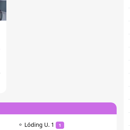
⚬
Lóding U. 1
1