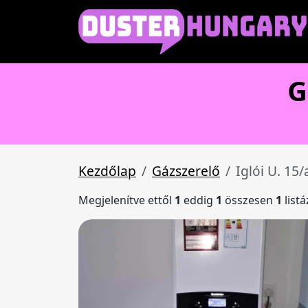
G
Kezdőlap
Gázszerelő
Iglói U. 15/
Megjelenítve ettől
1
eddig
1
összesen
1
list