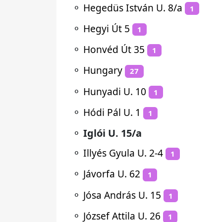
⚬
Hegedüs István U. 8/a
1
⚬
Hegyi Út 5
1
⚬
Honvéd Út 35
1
⚬
Hungary
27
⚬
Hunyadi U. 10
1
⚬
Hódi Pál U. 1
1
⚬
Iglói U. 15/a
⚬
Illyés Gyula U. 2-4
1
⚬
Jávorfa U. 62
1
⚬
Jósa András U. 15
1
⚬
József Attila U. 26
1