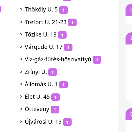
⚬
Thököly U. 5
1
⚬
Trefort U. 21-23
1
⚬
Tőzike U. 13
1
⚬
Várgede U. 17
1
⚬
Víz-gáz-fűtés-hőszivattyú
1
⚬
Zrínyi U.
1
⚬
Állomás U. 1
1
⚬
Élet U. 45
1
⚬
Öttevény
1
⚬
Újvárosi U. 19
1