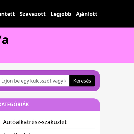
intett
Szavazott
Legjobb
Ajánlott
/a
Keresés
KATEGÓRIÁK
Autóalkatrész-szaküzlet