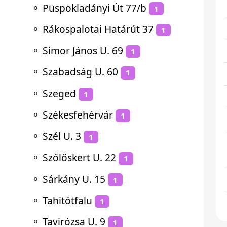
⚬
Püspökladányi Út 77/b
1
⚬
Rákospalotai Határút 37
1
⚬
Simor János U. 69
1
⚬
Szabadság U. 60
1
⚬
Szeged
1
⚬
Székesfehérvár
1
⚬
Szél U. 3
1
⚬
Szőlőskert U. 22
1
⚬
Sárkány U. 15
1
⚬
Tahitótfalu
1
⚬
Tavirózsa U. 9
1