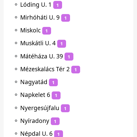
⚬
Lóding U. 1
1
⚬
Mirhóháti U. 9
1
⚬
Miskolc
1
⚬
Muskátli U. 4
1
⚬
Mátéháza U. 39
1
⚬
Mézeskalács Tér 2
1
⚬
Nagyatád
1
⚬
Napkelet 6
1
⚬
Nyergesújfalu
1
⚬
Nyíradony
1
⚬
Népdal U. 6
1