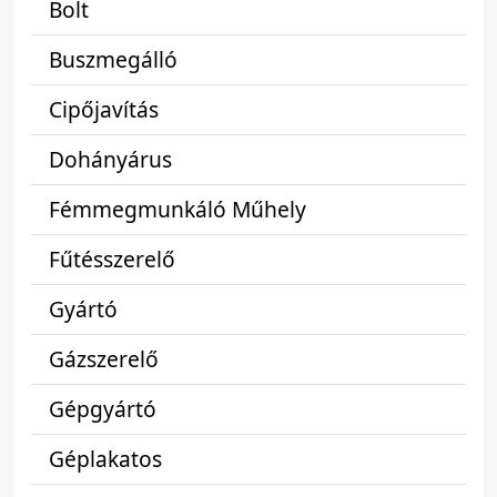
Bolt
Buszmegálló
Cipőjavítás
Dohányárus
Fémmegmunkáló Műhely
Fűtésszerelő
Gyártó
Gázszerelő
Gépgyártó
Géplakatos