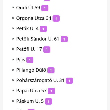
⚬
Ondi Út 59
1
⚬
Orgona Utca 34
1
⚬
Peták U. 4
1
⚬
Petőfi Sándor U. 61
1
⚬
Petőfi U. 17
1
⚬
Pilis
1
⚬
Pillangó Dűlő
1
⚬
Pohárszárogató U. 31
1
⚬
Pápai Utca 57
1
⚬
Páskum U. 5
1