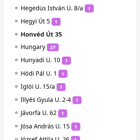
⚬
Hegedüs István U. 8/a
1
⚬
Hegyi Út 5
1
⚬
Honvéd Út 35
⚬
Hungary
27
⚬
Hunyadi U. 10
1
⚬
Hódi Pál U. 1
1
⚬
Iglói U. 15/a
1
⚬
Illyés Gyula U. 2-4
1
⚬
Jávorfa U. 62
1
⚬
Jósa András U. 15
1
⚬
József Attila U. 26
1