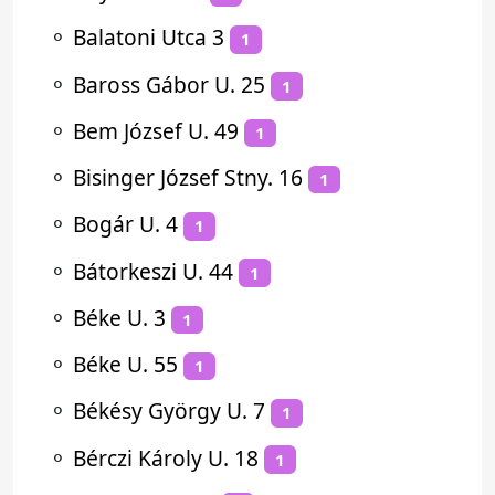
⚬
Balatoni Utca 3
1
⚬
Baross Gábor U. 25
1
⚬
Bem József U. 49
1
⚬
Bisinger József Stny. 16
1
⚬
Bogár U. 4
1
⚬
Bátorkeszi U. 44
1
⚬
Béke U. 3
1
⚬
Béke U. 55
1
⚬
Békésy György U. 7
1
⚬
Bérczi Károly U. 18
1