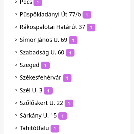
⚬
Pécs
1
⚬
Püspökladányi Út 77/b
1
⚬
Rákospalotai Határút 37
1
⚬
Simor János U. 69
1
⚬
Szabadság U. 60
1
⚬
Szeged
1
⚬
Székesfehérvár
1
⚬
Szél U. 3
1
⚬
Szőlőskert U. 22
1
⚬
Sárkány U. 15
1
⚬
Tahitótfalu
1