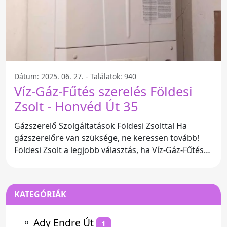
Dátum: 2025. 06. 27. - Találatok: 940
Víz-Gáz-Fűtés szerelés Földesi
Zsolt - Honvéd Út 35
Gázszerelő Szolgáltatások Földesi Zsolttal Ha
gázszerelőre van szüksége, ne keressen tovább!
Földesi Zsolt a legjobb választás, ha Víz-Gáz-Fűtés
szerelési
KATEGÓRIÁK
⚬
Ady Endre Út
1