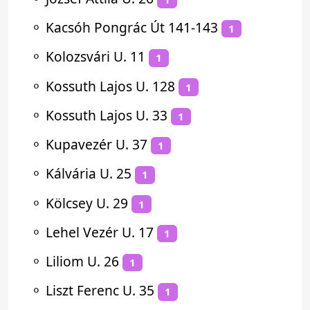
⚬
Kacsóh Pongrác Út 141-143
1
⚬
Kolozsvári U. 11
1
⚬
Kossuth Lajos U. 128
1
⚬
Kossuth Lajos U. 33
1
⚬
Kupavezér U. 37
1
⚬
Kálvária U. 25
1
⚬
Kölcsey U. 29
1
⚬
Lehel Vezér U. 17
1
⚬
Liliom U. 26
1
⚬
Liszt Ferenc U. 35
1