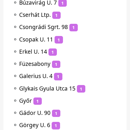
⚬
Búzavirág U. 7
1
⚬
Cserhát Ltp.
1
⚬
Csongrádi Sgrt. 98
1
⚬
Csopak U. 11
1
⚬
Erkel U. 14
1
⚬
Füzesabony
1
⚬
Galerius U. 4
1
⚬
Glykais Gyula Utca 15
1
⚬
Győr
1
⚬
Gádor U. 90
1
⚬
Görgey U. 6
1