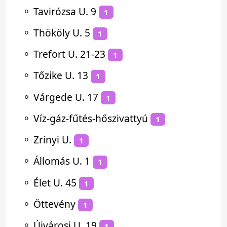
⚬
Tavirózsa U. 9
1
⚬
Thököly U. 5
1
⚬
Trefort U. 21-23
1
⚬
Tőzike U. 13
1
⚬
Várgede U. 17
1
⚬
Víz-gáz-fűtés-hőszivattyú
1
⚬
Zrínyi U.
1
⚬
Állomás U. 1
1
⚬
Élet U. 45
1
⚬
Öttevény
1
⚬
Újvárosi U. 19
1