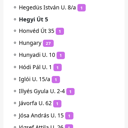
⚬
Hegedüs István U. 8/a
1
⚬
Hegyi Út 5
⚬
Honvéd Út 35
1
⚬
Hungary
27
⚬
Hunyadi U. 10
1
⚬
Hódi Pál U. 1
1
⚬
Iglói U. 15/a
1
⚬
Illyés Gyula U. 2-4
1
⚬
Jávorfa U. 62
1
⚬
Jósa András U. 15
1
⚬
József Attila U. 26
1