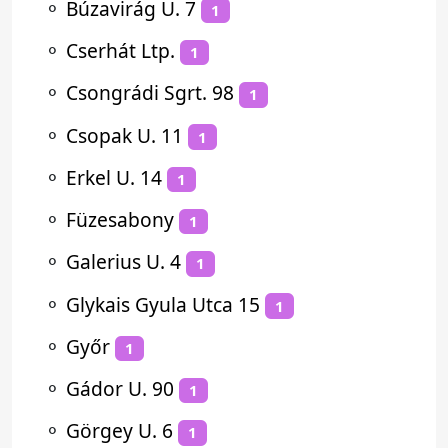
⚬
Búzavirág U. 7
1
⚬
Cserhát Ltp.
1
⚬
Csongrádi Sgrt. 98
1
⚬
Csopak U. 11
1
⚬
Erkel U. 14
1
⚬
Füzesabony
1
⚬
Galerius U. 4
1
⚬
Glykais Gyula Utca 15
1
⚬
Győr
1
⚬
Gádor U. 90
1
⚬
Görgey U. 6
1