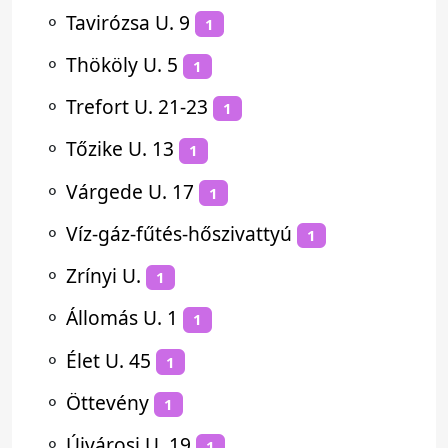
⚬
Tavirózsa U. 9
1
⚬
Thököly U. 5
1
⚬
Trefort U. 21-23
1
⚬
Tőzike U. 13
1
⚬
Várgede U. 17
1
⚬
Víz-gáz-fűtés-hőszivattyú
1
⚬
Zrínyi U.
1
⚬
Állomás U. 1
1
⚬
Élet U. 45
1
⚬
Öttevény
1
⚬
Újvárosi U. 19
1