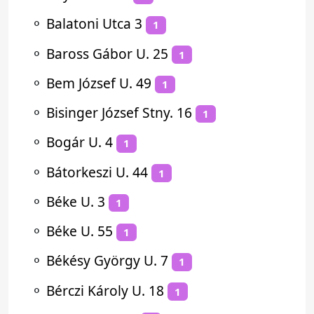
⚬
Balatoni Utca 3
1
⚬
Baross Gábor U. 25
1
⚬
Bem József U. 49
1
⚬
Bisinger József Stny. 16
1
⚬
Bogár U. 4
1
⚬
Bátorkeszi U. 44
1
⚬
Béke U. 3
1
⚬
Béke U. 55
1
⚬
Békésy György U. 7
1
⚬
Bérczi Károly U. 18
1