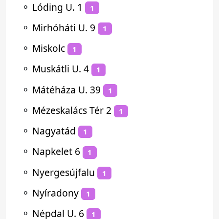
⚬
Lóding U. 1
1
⚬
Mirhóháti U. 9
1
⚬
Miskolc
1
⚬
Muskátli U. 4
1
⚬
Mátéháza U. 39
1
⚬
Mézeskalács Tér 2
1
⚬
Nagyatád
1
⚬
Napkelet 6
1
⚬
Nyergesújfalu
1
⚬
Nyíradony
1
⚬
Népdal U. 6
1