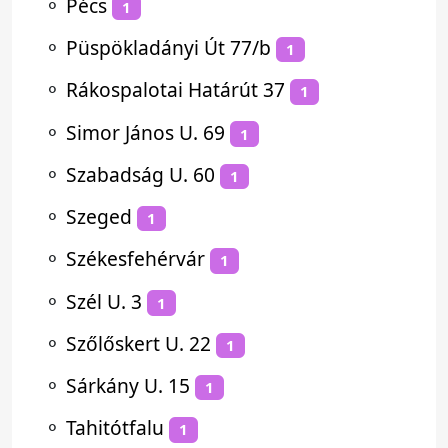
⚬
Pécs
1
⚬
Püspökladányi Út 77/b
1
⚬
Rákospalotai Határút 37
1
⚬
Simor János U. 69
1
⚬
Szabadság U. 60
1
⚬
Szeged
1
⚬
Székesfehérvár
1
⚬
Szél U. 3
1
⚬
Szőlőskert U. 22
1
⚬
Sárkány U. 15
1
⚬
Tahitótfalu
1