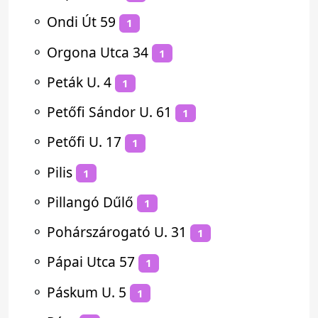
⚬
Ondi Út 59
1
⚬
Orgona Utca 34
1
⚬
Peták U. 4
1
⚬
Petőfi Sándor U. 61
1
⚬
Petőfi U. 17
1
⚬
Pilis
1
⚬
Pillangó Dűlő
1
⚬
Pohárszárogató U. 31
1
⚬
Pápai Utca 57
1
⚬
Páskum U. 5
1