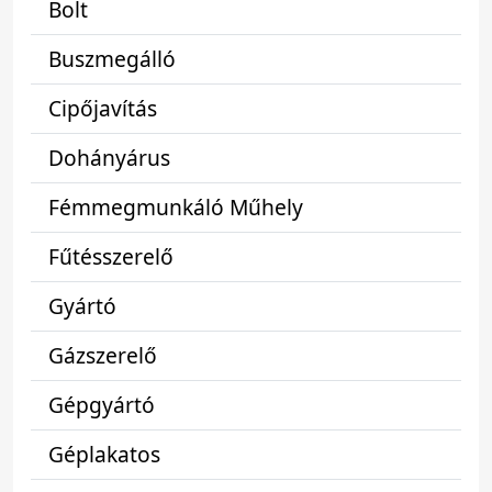
Bolt
Buszmegálló
Cipőjavítás
Dohányárus
Fémmegmunkáló Műhely
Fűtésszerelő
Gyártó
Gázszerelő
Gépgyártó
Géplakatos