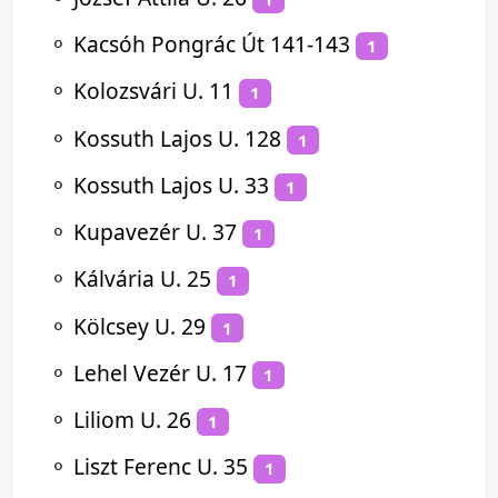
⚬
Kacsóh Pongrác Út 141-143
1
⚬
Kolozsvári U. 11
1
⚬
Kossuth Lajos U. 128
1
⚬
Kossuth Lajos U. 33
1
⚬
Kupavezér U. 37
1
⚬
Kálvária U. 25
1
⚬
Kölcsey U. 29
1
⚬
Lehel Vezér U. 17
1
⚬
Liliom U. 26
1
⚬
Liszt Ferenc U. 35
1