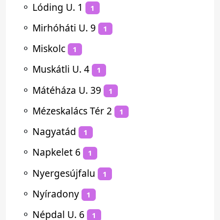
⚬
Lóding U. 1
1
⚬
Mirhóháti U. 9
1
⚬
Miskolc
1
⚬
Muskátli U. 4
1
⚬
Mátéháza U. 39
1
⚬
Mézeskalács Tér 2
1
⚬
Nagyatád
1
⚬
Napkelet 6
1
⚬
Nyergesújfalu
1
⚬
Nyíradony
1
⚬
Népdal U. 6
1