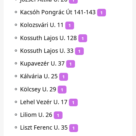
⚬
Kacsóh Pongrác Út 141-143
1
⚬
Kolozsvári U. 11
1
⚬
Kossuth Lajos U. 128
1
⚬
Kossuth Lajos U. 33
1
⚬
Kupavezér U. 37
1
⚬
Kálvária U. 25
1
⚬
Kölcsey U. 29
1
⚬
Lehel Vezér U. 17
1
⚬
Liliom U. 26
1
⚬
Liszt Ferenc U. 35
1