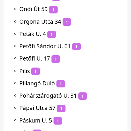
⚬
Ondi Út 59
1
⚬
Orgona Utca 34
1
⚬
Peták U. 4
1
⚬
Petőfi Sándor U. 61
1
⚬
Petőfi U. 17
1
⚬
Pilis
1
⚬
Pillangó Dűlő
1
⚬
Pohárszárogató U. 31
1
⚬
Pápai Utca 57
1
⚬
Páskum U. 5
1