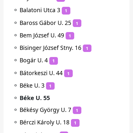
⚬
Balatoni Utca 3
1
⚬
Baross Gábor U. 25
1
⚬
Bem József U. 49
1
⚬
Bisinger József Stny. 16
1
⚬
Bogár U. 4
1
⚬
Bátorkeszi U. 44
1
⚬
Béke U. 3
1
⚬
Béke U. 55
⚬
Békésy György U. 7
1
⚬
Bérczi Károly U. 18
1