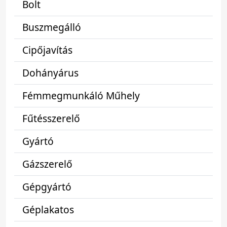
Bolt
Buszmegálló
Cipőjavítás
Dohányárus
Fémmegmunkáló Műhely
Fűtésszerelő
Gyártó
Gázszerelő
Gépgyártó
Géplakatos