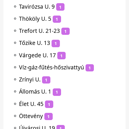
⚬
Tavirózsa U. 9
1
⚬
Thököly U. 5
1
⚬
Trefort U. 21-23
1
⚬
Tőzike U. 13
1
⚬
Várgede U. 17
1
⚬
Víz-gáz-fűtés-hőszivattyú
1
⚬
Zrínyi U.
1
⚬
Állomás U. 1
1
⚬
Élet U. 45
1
⚬
Öttevény
1
⚬
Újvárosi U. 19
1