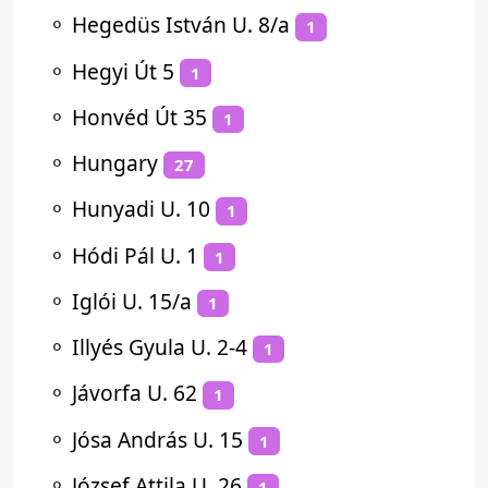
⚬
Hegedüs István U. 8/a
1
⚬
Hegyi Út 5
1
⚬
Honvéd Út 35
1
⚬
Hungary
27
⚬
Hunyadi U. 10
1
⚬
Hódi Pál U. 1
1
⚬
Iglói U. 15/a
1
⚬
Illyés Gyula U. 2-4
1
⚬
Jávorfa U. 62
1
⚬
Jósa András U. 15
1
⚬
József Attila U. 26
1