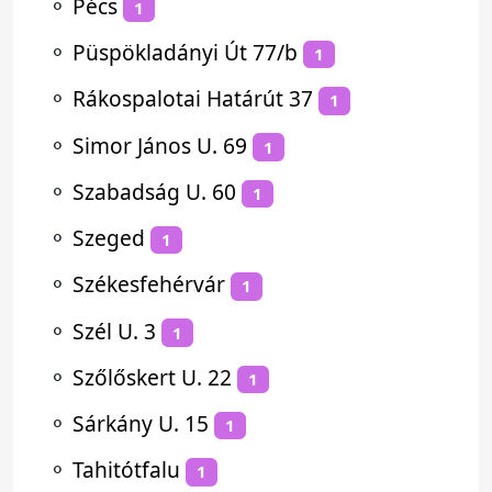
⚬
Pécs
1
⚬
Püspökladányi Út 77/b
1
⚬
Rákospalotai Határút 37
1
⚬
Simor János U. 69
1
⚬
Szabadság U. 60
1
⚬
Szeged
1
⚬
Székesfehérvár
1
⚬
Szél U. 3
1
⚬
Szőlőskert U. 22
1
⚬
Sárkány U. 15
1
⚬
Tahitótfalu
1