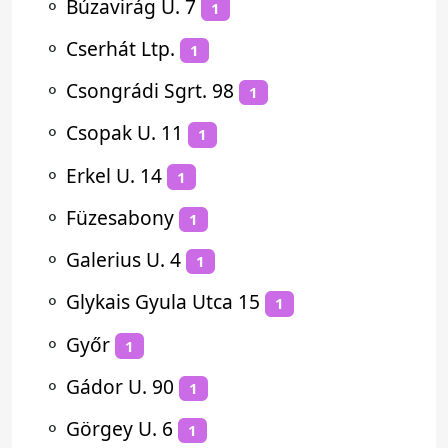
⚬
Búzavirág U. 7
1
⚬
Cserhát Ltp.
1
⚬
Csongrádi Sgrt. 98
1
⚬
Csopak U. 11
1
⚬
Erkel U. 14
1
⚬
Füzesabony
1
⚬
Galerius U. 4
1
⚬
Glykais Gyula Utca 15
1
⚬
Győr
1
⚬
Gádor U. 90
1
⚬
Görgey U. 6
1