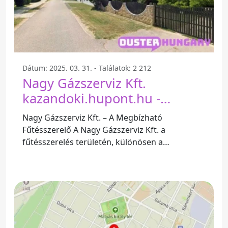
Dátum: 2025. 03. 31. - Találatok: 2 212
Nagy Gázszerviz Kft.
kazandoki.hupont.hu -
Gárdony
Nagy Gázszerviz Kft. – A Megbízható
Fűtésszerelő A Nagy Gázszerviz Kft. a
fűtésszerelés területén, különösen a
gázkazánok szerelésében és karbantartásában