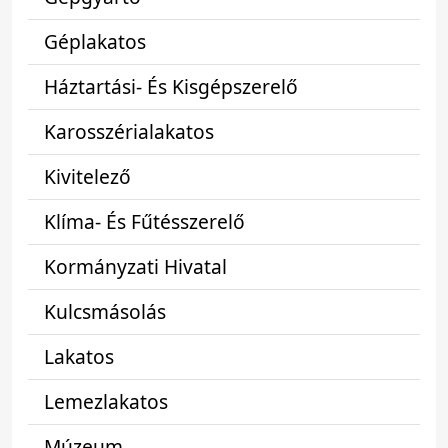
Géplakatos
Háztartási- És Kisgépszerelő
Karosszérialakatos
Kivitelező
Klíma- És Fűtésszerelő
Kormányzati Hivatal
Kulcsmásolás
Lakatos
Lemezlakatos
Múzeum