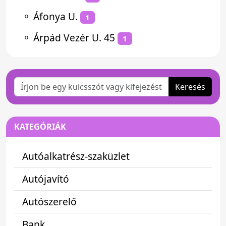
⚬
Áfonya U.
1
⚬
Árpád Vezér U. 45
1
Keresés
KATEGÓRIÁK
Autóalkatrész-szaküzlet
Autójavító
Autószerelő
Bank