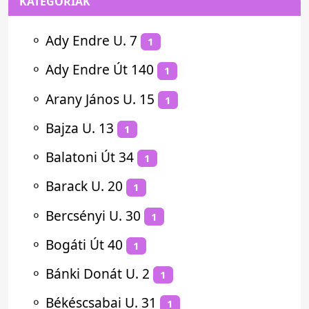
KATEGÓRIÁK
⚬
Ady Endre U. 7
1
⚬
Ady Endre Út 140
1
⚬
Arany János U. 15
1
⚬
Bajza U. 13
1
⚬
Balatoni Út 34
1
⚬
Barack U. 20
1
⚬
Bercsényi U. 30
1
⚬
Bogáti Út 40
1
⚬
Bánki Donát U. 2
1
⚬
Békéscsabai U. 31
1