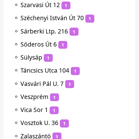
⚬
Szarvasi Út 12
1
⚬
Széchenyi István Út 70
1
⚬
Sárberki Ltp. 216
1
⚬
Sóderos Út 6
1
⚬
Sülysáp
1
⚬
Táncsics Utca 104
1
⚬
Vasvári Pál U. 7
1
⚬
Veszprém
1
⚬
Vica Sor 1
1
⚬
Vosztok U. 36
1
⚬
Zalaszántó
1