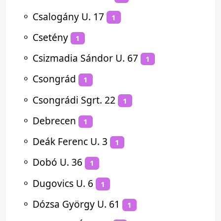
⚬
Csalogány U. 17
1
⚬
Csetény
1
⚬
Csizmadia Sándor U. 67
1
⚬
Csongrád
1
⚬
Csongrádi Sgrt. 22
1
⚬
Debrecen
1
⚬
Deák Ferenc U. 3
1
⚬
Dobó U. 36
1
⚬
Dugovics U. 6
1
⚬
Dózsa György U. 61
1