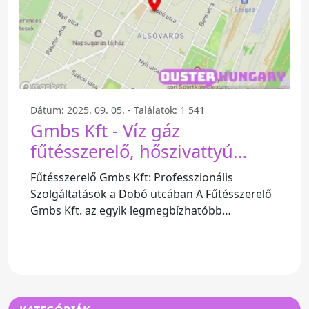
Dátum: 2025. 09. 05. - Találatok: 1 541
Gmbs Kft - Víz gáz
fűtésszerelő, hőszivattyú
telepítés, gázszerelő,
Fűtésszerelő Gmbs Kft: Professzionális
kazánszerelő - Dobó U. 36
Szolgáltatások a Dobó utcában A Fűtésszerelő
Gmbs Kft. az egyik legmegbízhatóbb
szolgáltató Magyarországon, amely a