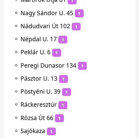
1
⚬
Nagy Sándor U. 45
1
⚬
Nádudvari Út 102
1
⚬
Népdal U. 17
1
⚬
Peklár U. 6
1
⚬
Peregi Dunasor 134
1
⚬
Pásztor U. 13
1
⚬
Pöstyéni U. 39
1
⚬
Ráckeresztúr
1
⚬
Rózsa Út 66
1
⚬
Sajókaza
1