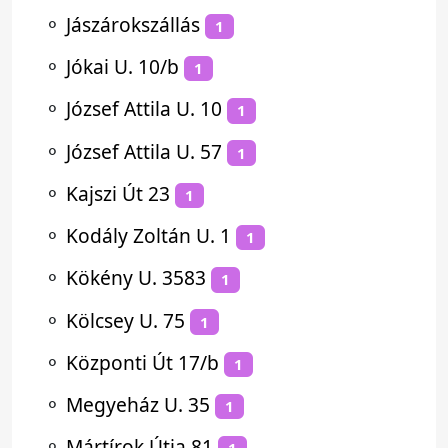
⚬
Jászárokszállás
1
⚬
Jókai U. 10/b
1
⚬
József Attila U. 10
1
⚬
József Attila U. 57
1
⚬
Kajszi Út 23
1
⚬
Kodály Zoltán U. 1
1
⚬
Kökény U. 3583
1
⚬
Kölcsey U. 75
1
⚬
Központi Út 17/b
1
⚬
Megyeház U. 35
1
⚬
Mártírok Útja 81