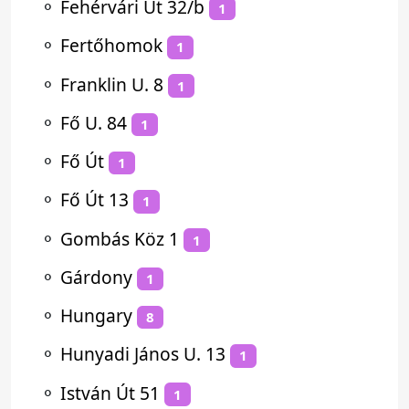
⚬
Fehérvári Út 32/b
1
⚬
Fertőhomok
1
⚬
Franklin U. 8
1
⚬
Fő U. 84
1
⚬
Fő Út
1
⚬
Fő Út 13
1
⚬
Gombás Köz 1
1
⚬
Gárdony
1
⚬
Hungary
8
⚬
Hunyadi János U. 13
1
⚬
István Út 51
1