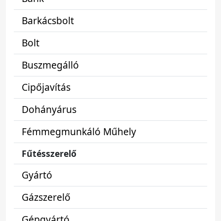
Barkácsbolt
Bolt
Buszmegálló
Cipőjavítás
Dohányárus
Fémmegmunkáló Műhely
Fűtésszerelő
Gyártó
Gázszerelő
Gépgyártó