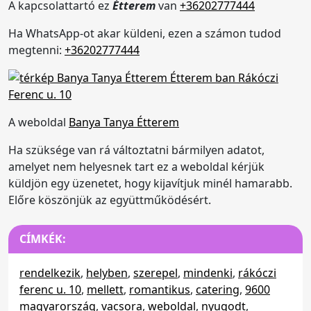
A kapcsolattartó ez
Étterem
van
+36202777444
Ha WhatsApp-ot akar küldeni, ezen a számon tudod
megtenni:
+36202777444
A weboldal
Banya Tanya Étterem
Ha szüksége van rá változtatni bármilyen adatot,
amelyet nem helyesnek tart ez a weboldal kérjük
küldjön egy üzenetet, hogy kijavítjuk minél hamarabb.
Előre köszönjük az együttműködésért.
CÍMKÉK:
rendelkezik
,
helyben
,
szerepel
,
mindenki
,
rákóczi
ferenc u. 10
,
mellett
,
romantikus
,
catering
,
9600
magyarország
,
vacsora
,
weboldal
,
nyugodt
,