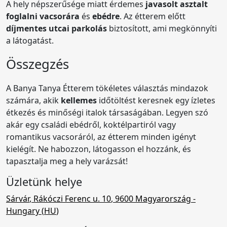
A hely népszerűsége miatt érdemes
javasolt asztalt
foglalni vacsorára
és
ebédre
. Az étterem előtt
díjmentes utcai parkolás
biztosított, ami megkönnyíti
a látogatást.
Összegzés
A Banya Tanya Étterem tökéletes választás mindazok
számára, akik
kellemes
időtöltést keresnek egy ízletes
étkezés és minőségi italok társaságában. Legyen szó
akár egy családi ebédről, koktélpartiról vagy
romantikus vacsoráról, az étterem minden igényt
kielégít. Ne habozzon, látogasson el hozzánk, és
tapasztalja meg a hely varázsát!
Üzletünk helye
Sárvár
,
Rákóczi Ferenc u. 10
,
9600 Magyarország
-
Hungary (
HU
)