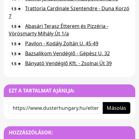
Trattoria Cardinale Szentendre - Duna Korzó
1.5 ★
7
Abasári Terasz Étterem és Pizzéria -
1.5 ★
Vörösmarty Mihály Út 1/a
Pavilon - Kodály Zoltán U. 45-49
1.5 ★
Bazsalikom Vendéglő - Gépész U. 32
1.5 ★
Bányató Vendéglő Kft. - Zsolnai Út 39
1.5 ★
EZT A TARTALMAT AJÁNLJA:
Másolás
HOZZÁSZÓLÁSOK: