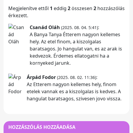
Megjelenítve ettől
1
eddig
2
összesen
2
hozzászólás
érkezett.
Csanád Oláh
:
(2025. 08. 04. 5:41)
A Banya Tanya Étterem nagyon kellemes
hely. Az etel finom, a kiszolgalas
baratsagos. Jo hangulat van, es az arak is
kedvezok. Érdemes ellatogatni ha a
kornyeked jarunk.
Árpád Fodor
:
(2025. 08. 02. 11:36)
Az Etterem nagyon kellemes hely, finom
etelek vannak es a kiszolgalas is kedves. A
hangulat baratsagos, szivesen jovo vissza.
HOZZÁSZÓLÁS HOZZÁADÁSA