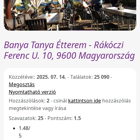
Banya Tanya Étterem - Rákóczi
Ferenc U. 10, 9600 Magyarország
Közzétéve::
2025. 07. 14.
-
Találatok:
25 090
-
Megosztás
Nyomtatható verzió
Hozzászólások:
2
- csinál
kattintson ide
hozzászólás
megtekintése vagy írása
Szavazatok:
25
- Pontszám:
1.5
1.48/
5