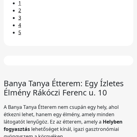
1
2
3
4
5
Banya Tanya Étterem
: Egy Ízletes
Élmény Rákóczi Ferenc u. 10
A Banya Tanya Étterem nem csupán egy hely, ahol
étkezni lehet, hanem egy élmény, amely minden
látogatót lenyűgöz. Ez az étterem, amely a
Helyben
fogyasztás
lehetőséget kínál, igazi gasztronómiai
gyöngyszem a környéken.