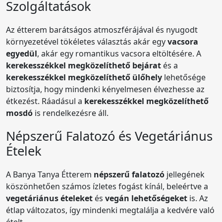
Szolgáltatások
Az étterem barátságos atmoszférájával és nyugodt
környezetével tökéletes választás akár egy
vacsora
egyedül
, akár egy romantikus vacsora eltöltésére. A
kerekesszékkel megközelíthető bejárat
és a
kerekesszékkel megközelíthető ülőhely
lehetősége
biztosítja, hogy mindenki kényelmesen élvezhesse az
étkezést. Ráadásul a
kerekesszékkel megközelíthető
mosdó
is rendelkezésre áll.
Népszerű Falatozó és Vegetáriánus
Ételek
A Banya Tanya Étterem
népszerű falatozó
jellegének
köszönhetően számos ízletes fogást kínál, beleértve a
vegetáriánus ételeket
és
vegán lehetőségeket
is. Az
étlap változatos, így mindenki megtalálja a kedvére való
ételt.