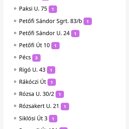
⚬
Paksi U. 75
1
⚬
Petőfi Sándor Sgrt. 83/b
1
⚬
Petőfi Sándor U. 24
1
⚬
Petőfi Út 10
1
⚬
Pécs
3
⚬
Rigó U. 43
1
⚬
Rákóczi Út
1
⚬
Rózsa U. 30/2
1
⚬
Rózsakert U. 21
1
⚬
Siklósi Út 3
1