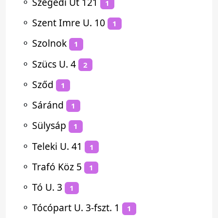
⚬
Szegedi Út 121
1
⚬
Szent Imre U. 10
1
⚬
Szolnok
1
⚬
Szücs U. 4
2
⚬
Sződ
1
⚬
Sáránd
1
⚬
Sülysáp
1
⚬
Teleki U. 41
1
⚬
Trafó Köz 5
1
⚬
Tó U. 3
1
⚬
Tócópart U. 3-fszt. 1
1