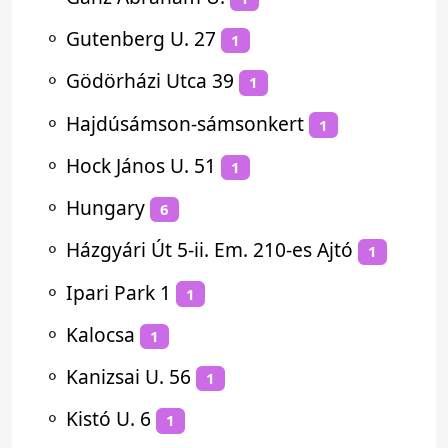
⚬
Gutenberg U. 27
1
⚬
Gödörházi Utca 39
1
⚬
Hajdúsámson-sámsonkert
1
⚬
Hock János U. 51
1
⚬
Hungary
6
⚬
Házgyári Út 5-ii. Em. 210-es Ajtó
1
⚬
Ipari Park 1
1
⚬
Kalocsa
1
⚬
Kanizsai U. 56
1
⚬
Kistó U. 6
1