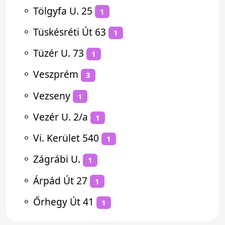
⚬
Tölgyfa U. 25
1
⚬
Tüskésréti Út 63
1
⚬
Tüzér U. 73
1
⚬
Veszprém
3
⚬
Vezseny
1
⚬
Vezér U. 2/a
1
⚬
Vi. Kerület 540
1
⚬
Zágrábi U.
1
⚬
Árpád Út 27
1
⚬
Őrhegy Út 41
1