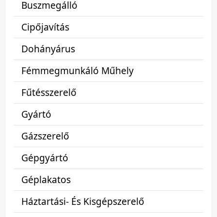
Buszmegálló
Cipőjavítás
Dohányárus
Fémmegmunkáló Műhely
Fűtésszerelő
Gyártó
Gázszerelő
Gépgyártó
Géplakatos
Háztartási- És Kisgépszerelő