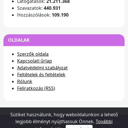
Látogatások:
21.211.368
Szavazatok:
440.931
Hozzászólások:
109.190
OLDALAK
Szerzők oldala
Kapcsolati űrlap
Adatvédelmi szabályzat
Feltételek és feltételek
Rólunk
Feliratkozás (RSS)
Sütiket használunk, hogy weboldalunkon a lehető
legjobb élményt nyújthassuk Önnek.
További
Copyright (c) 2026 - www.dusterhungary.hu - Minden