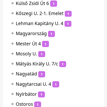
⚬
Külső Zsidi Út 6
1
⚬
Kőszegi U. 2-1. Emelet
1
⚬
Lehman Kapitány U. 4
1
⚬
Magyarország
1
⚬
Mester Út 4
1
⚬
Mosoly U.
1
⚬
Mátyás Király U. 7/c
1
⚬
Nagyatád
1
⚬
Nagytarcsai U. 4
1
⚬
Nyírbátor
1
⚬
Ostoros
1