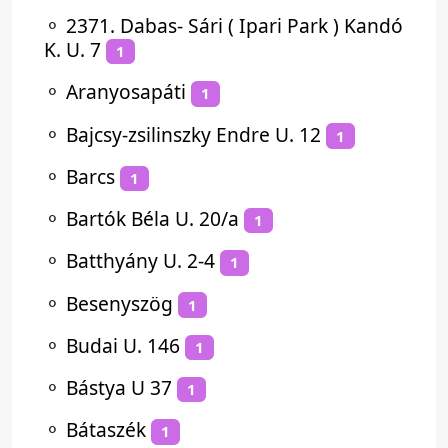
⚬
2371. Dabas- Sári ( Ipari Park ) Kandó
K. U. 7
1
⚬
Aranyosapáti
1
⚬
Bajcsy-zsilinszky Endre U. 12
1
⚬
Barcs
1
⚬
Bartók Béla U. 20/a
1
⚬
Batthyány U. 2-4
1
⚬
Besenyszög
1
⚬
Budai U. 146
1
⚬
Bástya U 37
1
⚬
Bátaszék
1