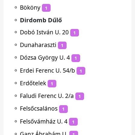
⚬
Bököny
1
⚬
Dirdomb Dűlő
⚬
Dobó István U. 20
1
⚬
Dunaharaszti
1
⚬
Dózsa György U. 4
1
⚬
Erdei Ferenc U. 54/b
1
⚬
Erdőtelek
1
⚬
Faludi Ferenc U. 2/a
1
⚬
Felsőcsalános
1
⚬
Felsővámház U. 4
1
⚬
Ganz Ábrahám U.
1