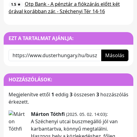
Otp Bank - A pénztár a fiókzárás előtt két
1.5 ★
órával korábban zár. - Széchenyi Tér 14-16
EZT A TARTALMAT AJÁNLJA:
Másolás
HOZZÁSZÓLÁSOK:
Megjelenítve ettől
1
eddig
3
összesen
3
hozzászólás
érkezett.
Márton Tóthfi
:
(2025. 05. 02. 14:03)
A Széchenyi utcai buszmegálló jól van
karbantartva, könnyű megtalálni.
Hasznos hely a közlekedéshez, főleg