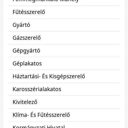
Fűtésszerelő
Gyártó
Gázszerelő
Gépgyártó
Géplakatos
Háztartási- És Kisgépszerelő
Karosszérialakatos
Kivitelező
Klíma- És Fűtésszerelő
Kormányzati Hivatal