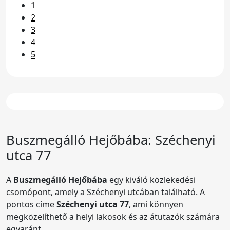
1
2
3
4
5
Buszmegálló Hejőbába: Széchenyi
utca 77
A
Buszmegálló Hejőbába
egy kiváló közlekedési
csomópont, amely a Széchenyi utcában található. A
pontos címe
Széchenyi utca 77
, ami könnyen
megközelíthető a helyi lakosok és az átutazók számára
egyaránt.