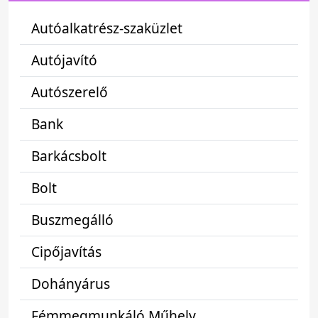
Autóalkatrész-szaküzlet
Autójavító
Autószerelő
Bank
Barkácsbolt
Bolt
Buszmegálló
Cipőjavítás
Dohányárus
Fémmegmunkáló Műhely