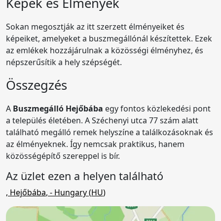
Képek és Élmények
Sokan megosztják az itt szerzett élményeiket és
képeiket, amelyeket a buszmegállónál készítettek. Ezek
az emlékek hozzájárulnak a közösségi élményhez, és
népszerűsítik a hely szépségét.
Összegzés
A
Buszmegálló Hejőbába
egy fontos közlekedési pont
a település életében. A Széchenyi utca 77 szám alatt
található megálló remek helyszíne a találkozásoknak és
az élményeknek. Így nemcsak praktikus, hanem
közösségépítő szereppel is bír.
Az üzlet ezen a helyen található
,
Hejőbába
,
- Hungary (
HU
)