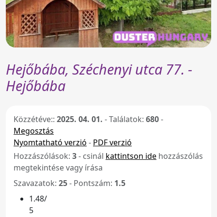
Hejőbába, Széchenyi utca 77. -
Hejőbába
Közzétéve::
2025. 04. 01.
-
Találatok:
680
-
Megosztás
Nyomtatható verzió
-
PDF verzió
Hozzászólások:
3
- csinál
kattintson ide
hozzászólás
megtekintése vagy írása
Szavazatok:
25
- Pontszám:
1.5
1.48/
5