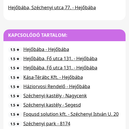
Hejőbába, Széchenyi utca 77. - Hejőbába
KAPCSOLÓDÓ TARTALOM:
Hejőbába - Hejőbába
1.5 ★
Hejőbába, Fő utca 131. - Hejőbába
1.5 ★
Hejőbába, Fő utca 131. - Hejőbába
1.5 ★
Kása-Térábc Kft. - Hejőbába
1.5 ★
Háziorvosi Rendelő - Hejőbába
1.5 ★
Széchenyi-kastély - Nagycenk
1.5 ★
Széchenyi kastély - Segesd
1.5 ★
Foqusd solution kft. - Széchenyi István U. 20
1.5 ★
Széchenyi park - 8174
1.5 ★