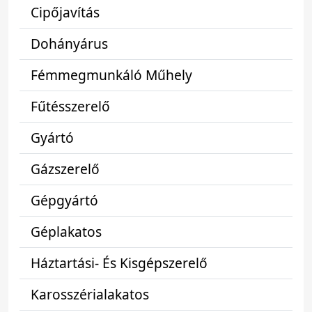
Cipőjavítás
Dohányárus
Fémmegmunkáló Műhely
Fűtésszerelő
Gyártó
Gázszerelő
Gépgyártó
Géplakatos
Háztartási- És Kisgépszerelő
Karosszérialakatos