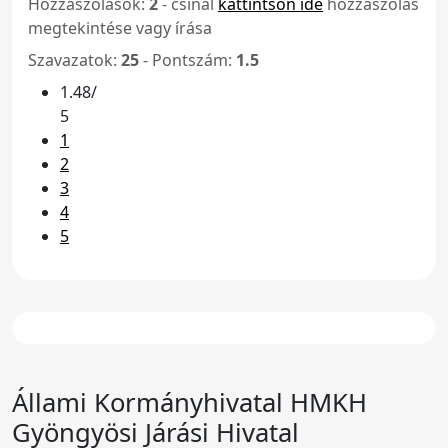
Hozzászólások:
2
- csinál
kattintson ide
hozzászólás
megtekintése vagy írása
Szavazatok:
25
- Pontszám:
1.5
1.48/
5
1
2
3
4
5
Állami Kormányhivatal HMKH
Gyöngyösi Járási Hivatal