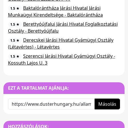
Baktalórántháza Járási Hivatal Járási
1.5 ★
Munkaügyi Kirendeltsége - Baktalórántháza
Berettyóújfalui Járási Hivatal Foglalkoztatási
1.5 ★
Osztály - Berettyóújfalu
Derecskei Járási Hivatal Gyámügyi Osztály
1.5 ★
(Létavértes) - Létavértes
Szerencsi Járási Hivatal Gyámügyi Osztály -
1.5 ★
Kossuth Lajos U. 3
EZT A TARTALMAT AJÁNLJA:
Másolás
HOZZÁSZÓLÁSOK: