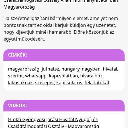
Ha szeretne igazítani bármilyen elemet, amelyet nem
pontosnak tart ez oldal kérjük küldjön egy üzenetet,
hogy kijavítjuk minél hamarabb. Előre köszönjük az
együttműködésért.
CÍMKÉK:
magyarország
,
juthatsz
,
hungary
,
nagyban
,
hivatal
,
szerint
,
whatsapp
,
kapcsolatban
,
hivatalhoz
,
lakosoknak
,
szerepet
,
kapcsolatos
,
feladatokat
VIDEÓK:
Hmkh Gyöngyösi Járási Hivatal Nyugdíj és
Családtámogatási Osztály - Magyarország