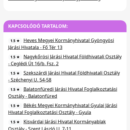
KAPCSOLÓDÓ TARTALOM:
Heves Megyei Kormányhivatal Gyöngyösi
1.5 ★
Járási Hivatala - Fő Tér 13
Nagykőrösi Járási Hivatal Földhivatali Osztály
1.5 ★
- Ceglédi Út 16/b. Fsz. 2
Szekszárdi Járási Hivatal Földhivatali Osztály
1.5 ★
- Széchenyi U. 54-58
Balatonfüredi Járási Hivatal Foglalkoztatási
1.5 ★
Osztály - Balatonfüred
Békés Megyei Kormányhivatal Gyulai Járási
1.5 ★
Hivatal Foglalkoztatási Osztály - Gyula
Kisvárdai Járási Hivatal Kormányablak
1.5 ★
Osztály - Szent László U. 7-11