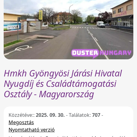
Hmkh Gyöngyösi Járási Hivatal
Nyugdíj és Családtámogatási
Osztály - Magyarország
Közzétéve::
2025. 09. 30.
-
Találatok:
707
-
Megosztás
Nyomtatható verzió