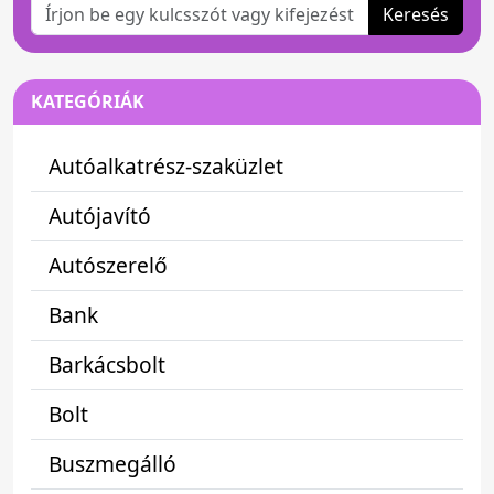
Keresés
KATEGÓRIÁK
Autóalkatrész-szaküzlet
Autójavító
Autószerelő
Bank
Barkácsbolt
Bolt
Buszmegálló