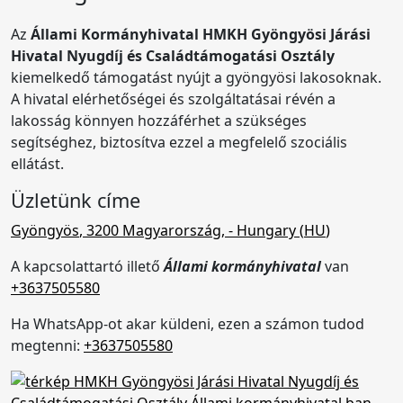
Az
Állami Kormányhivatal
HMKH Gyöngyösi Járási
Hivatal Nyugdíj és Családtámogatási Osztály
kiemelkedő támogatást nyújt a gyöngyösi lakosoknak.
A hivatal elérhetőségei és szolgáltatásai révén a
lakosság könnyen hozzáférhet a szükséges
segítséghez, biztosítva ezzel a megfelelő szociális
ellátást.
Üzletünk címe
Gyöngyös
,
3200
Magyarország
,
- Hungary (
HU
)
A kapcsolattartó illető
Állami kormányhivatal
van
+3637505580
Ha WhatsApp-ot akar küldeni, ezen a számon tudod
megtenni:
+3637505580