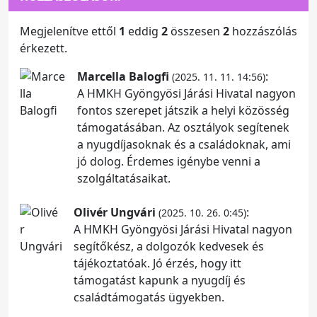
Megjelenítve ettől
1
eddig
2
összesen
2
hozzászólás
érkezett.
Marcella Balogfi
:
(2025. 11. 11. 14:56)
A HMKH Gyöngyösi Járási Hivatal nagyon
fontos szerepet játszik a helyi közösség
támogatásában. Az osztályok segítenek
a nyugdíjasoknak és a családoknak, ami
jó dolog. Érdemes igénybe venni a
szolgáltatásaikat.
Olivér Ungvári
:
(2025. 10. 26. 0:45)
A HMKH Gyöngyösi Járási Hivatal nagyon
segítőkész, a dolgozók kedvesek és
tájékoztatóak. Jó érzés, hogy itt
támogatást kapunk a nyugdíj és
családtámogatás ügyekben.